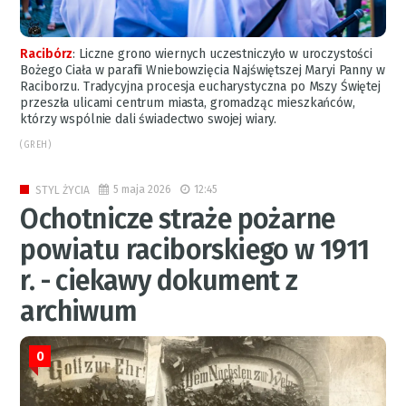
Racibórz
:
Liczne grono wiernych uczestniczyło w uroczystości
Bożego Ciała w parafii Wniebowzięcia Najświętszej Maryi Panny w
Raciborzu. Tradycyjna procesja eucharystyczna po Mszy Świętej
przeszła ulicami centrum miasta, gromadząc mieszkańców,
którzy wspólnie dali świadectwo swojej wiary.
(GREH)
5 maja 2026
12:45
STYL ŻYCIA
Ochotnicze straże pożarne
powiatu raciborskiego w 1911
r. - ciekawy dokument z
archiwum
0