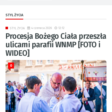
STYL ŻYCIA
4 czerwca 2026
12:12
STYL ŻYCIA
Procesja Bożego Ciała przeszła
ulicami parafii WNMP [FOTO i
WIDEO]
0