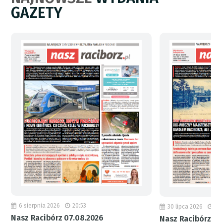
GAZETY
6 sierpnia 2026
20:53
30 lipca 2026
18
Nasz Racibórz 07.08.2026
Nasz Racibórz 31