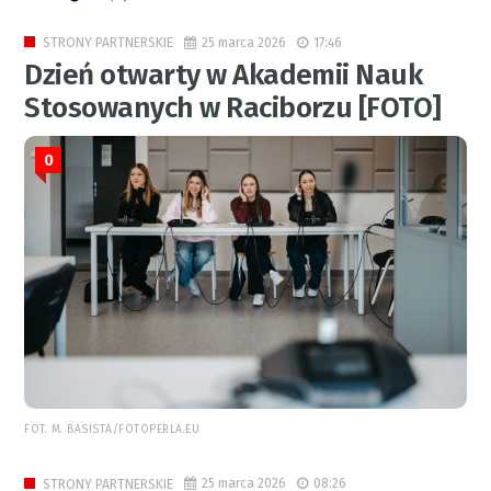
25 marca 2026
17:46
STRONY PARTNERSKIE
Dzień otwarty w Akademii Nauk
Stosowanych w Raciborzu [FOTO]
0
FOT. M. BASISTA/FOTOPERLA.EU
25 marca 2026
08:26
STRONY PARTNERSKIE