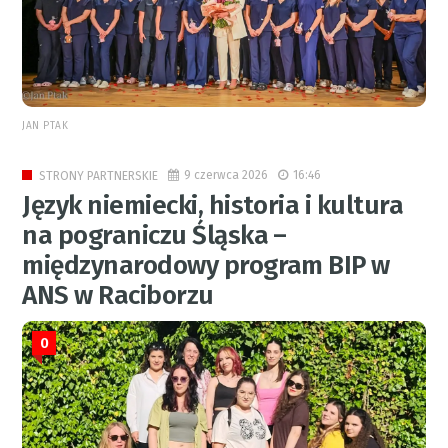
JAN PTAK
9 czerwca 2026
16:46
STRONY PARTNERSKIE
Język niemiecki, historia i kultura
na pograniczu Śląska –
międzynarodowy program BIP w
ANS w Raciborzu
0