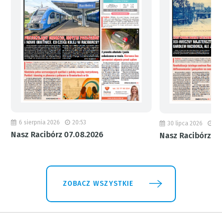
6 sierpnia 2026
20:53
30 lipca 2026
18
Nasz Racibórz 07.08.2026
Nasz Racibórz 31
ZOBACZ WSZYSTKIE