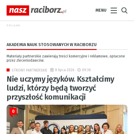
MENU
REKLAMA
AKADEMIA NAUK STOSOWANYCH W RACIBORZU
Materiały partnerskie zawierają treści komercyjne i reklamowe, opłacone
przez zleceniodawców.
8 lipca 2026
09:36
STRONY PARTNERSKIE
Nie uczymy języków. Kształcimy
ludzi, którzy będą tworzyć
przyszłość komunikacji
0