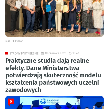
MAT. PRASOWY
18 czerwca 2026
18:47
STRONY PARTNERSKIE
Praktyczne studia dają realne
efekty. Dane Ministerstwa
potwierdzają skuteczność modelu
kształcenia państwowych uczelni
zawodowych
0