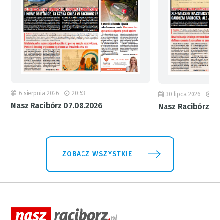
6 sierpnia 2026
20:53
30 lipca 2026
18
Nasz Racibórz 07.08.2026
Nasz Racibórz 31
ZOBACZ WSZYSTKIE