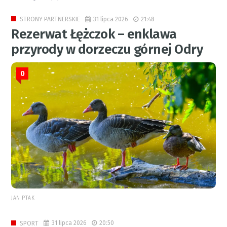
31 lipca 2026
21:48
STRONY PARTNERSKIE
Rezerwat Łężczok – enklawa
przyrody w dorzeczu górnej Odry
0
JAN PTAK
31 lipca 2026
20:50
SPORT