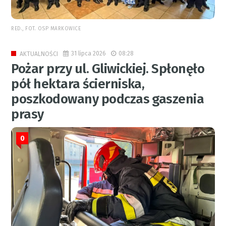
RED., FOT. OSP MARKOWICE
31 lipca 2026
08:28
AKTUALNOŚCI
Pożar przy ul. Gliwickiej. Spłonęło
pół hektara ścierniska,
poszkodowany podczas gaszenia
prasy
0