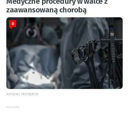
Medyczne procedury w walce z
zaawansowaną chorobą
0
MATERIAŁ PARTNERSKI
REKLAMA