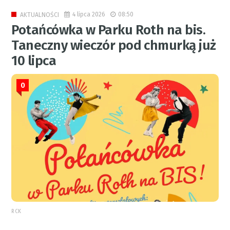
4 lipca 2026
08:50
AKTUALNOŚCI
Potańcówka w Parku Roth na bis.
Taneczny wieczór pod chmurką już
10 lipca
0
RCK