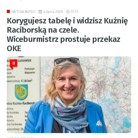
4 lipca 2026
17:31
AKTUALNOŚCI
Korygujesz tabelę i widzisz Kuźnię
Raciborską na czele.
Wiceburmistrz prostuje przekaz
OKE
0