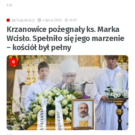
RED.
4 lipca 2026
14:51
AKTUALNOŚCI
Krzanowice pożegnały ks. Marka
Wcisło. Spełniło się jego marzenie
– kościół był pełny
0