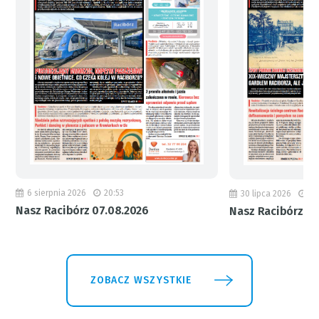
6 sierpnia 2026
20:53
30 lipca 2026
18
Nasz Racibórz 07.08.2026
Nasz Racibórz 31
ZOBACZ WSZYSTKIE