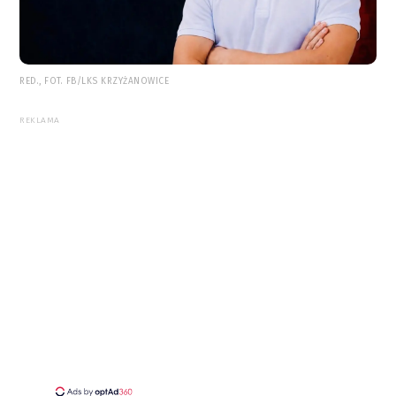
RED., FOT. FB/LKS KRZYŻANOWICE
REKLAMA