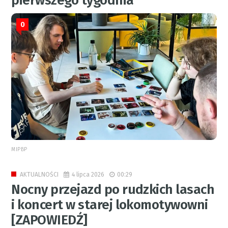
pierwszego tygodnia
0
MIPBP
4 lipca 2026
00:29
AKTUALNOŚCI
Nocny przejazd po rudzkich lasach
i koncert w starej lokomotywowni
[ZAPOWIEDŹ]