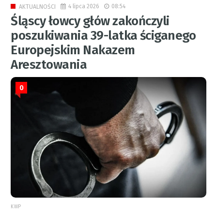
4 lipca 2026
08:54
AKTUALNOŚCI
Śląscy łowcy głów zakończyli
poszukiwania 39-latka ściganego
Europejskim Nakazem
Aresztowania
0
KWP