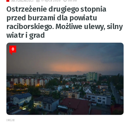
17 lipca 2026
08:08
AKTUALNOŚCI
Ostrzeżenie drugiego stopnia
przed burzami dla powiatu
raciborskiego. Możliwe ulewy, silny
wiatr i grad
0
IMGW