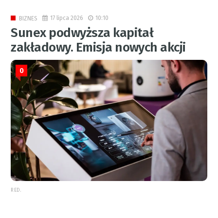
17 lipca 2026
10:10
BIZNES
Sunex podwyższa kapitał
zakładowy. Emisja nowych akcji
0
RED.