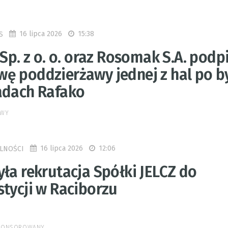
16 lipca 2026
15:38
S
 Sp. z o. o. oraz Rosomak S.A. podp
ę poddzierżawy jednej z hal po b
adach Rafako
OWY
16 lipca 2026
12:06
LNOŚCI
ła rekrutacja Spółki JELCZ do
stycji w Raciborzu
SPONSOROWANY