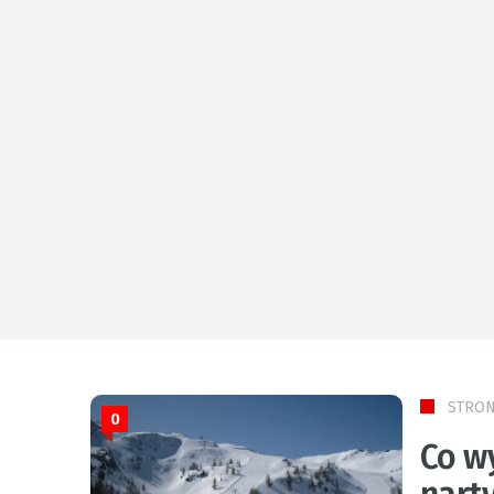
STRON
0
Co w