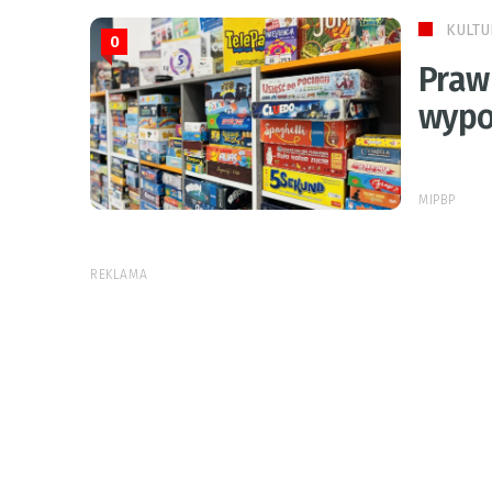
KULTU
0
Praw
wypo
MIPBP
REKLAMA