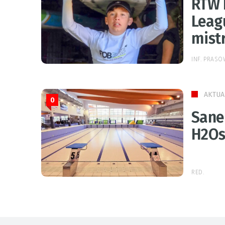
RTW 
Leag
mist
INF. PRAS
AKTUA
0
Sane
H2Os
RED.