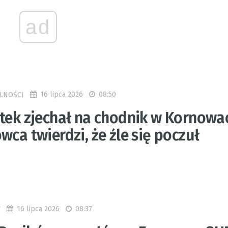
ad
16 lipca 2026
08:50
LNOŚCI
atek zjechał na chodnik w Kornowa
wca twierdzi, że źle się poczuł
16 lipca 2026
08:37
T