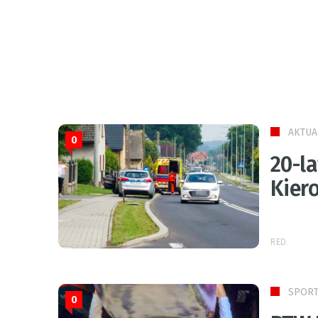
AKTUA
0
20-l
Kiero
RED.
SPOR
0