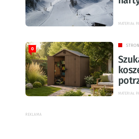
narty
MATERIAŁ P
STRON
0
Szuk
kosz
potr
MATERIAŁ P
REKLAMA