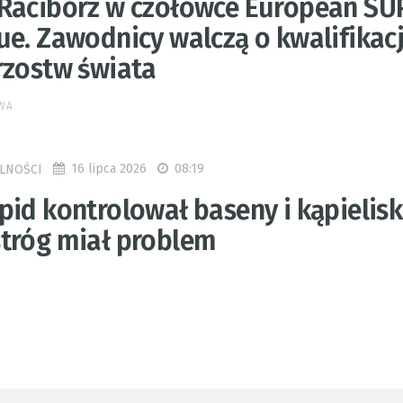
Racibórz w czołówce European SU
ue. Zawodnicy walczą o kwalifikac
rzostw świata
OWA
16 lipca 2026
08:19
LNOŚCI
pid kontrolował baseny i kąpielisk
tróg miał problem