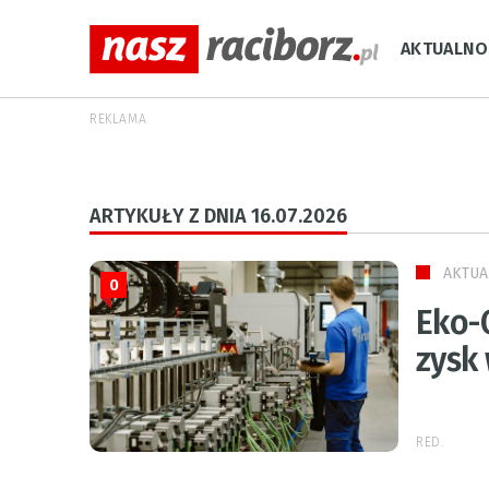
AKTUALNO
REKLAMA
ARTYKUŁY Z DNIA 16.07.2026
AKTUA
0
Eko-
zysk 
RED.