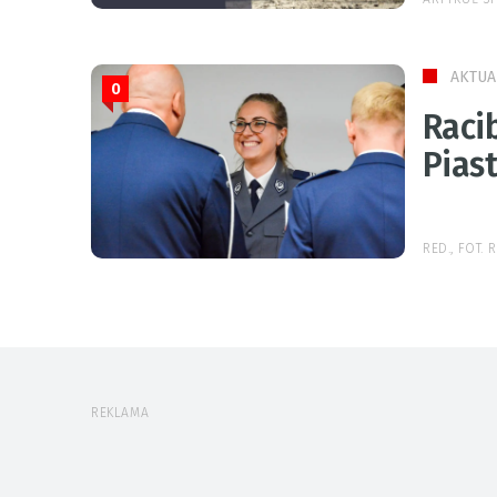
AKTUA
0
Raci
Pias
RED., FOT. 
REKLAMA