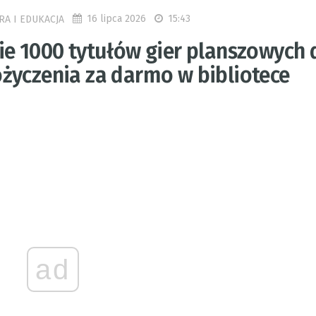
16 lipca 2026
15:43
RA I EDUKACJA
ie 1000 tytułów gier planszowych 
życzenia za darmo w bibliotece
ad