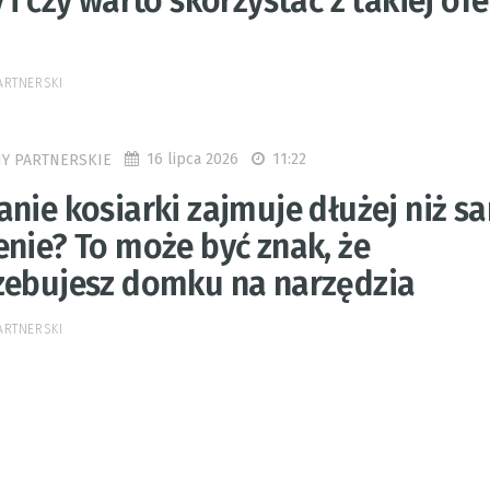
 i czy warto skorzystać z takiej ofe
ARTNERSKI
16 lipca 2026
11:22
Y PARTNERSKIE
anie kosiarki zajmuje dłużej niż s
enie? To może być znak, że
zebujesz domku na narzędzia
ARTNERSKI