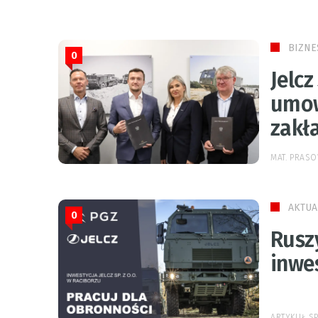
BIZNE
0
Jelcz
umow
zakł
MAT. PRAS
AKTUA
0
Ruszy
inwe
ARTYKUŁ 