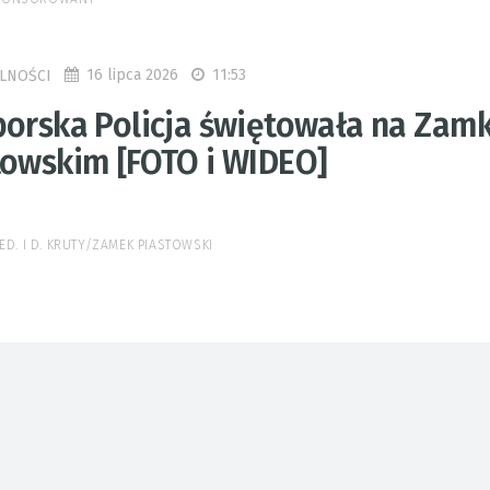
16 lipca 2026
11:53
LNOŚCI
borska Policja świętowała na Zam
towskim [FOTO i WIDEO]
RED. I D. KRUTY/ZAMEK PIASTOWSKI