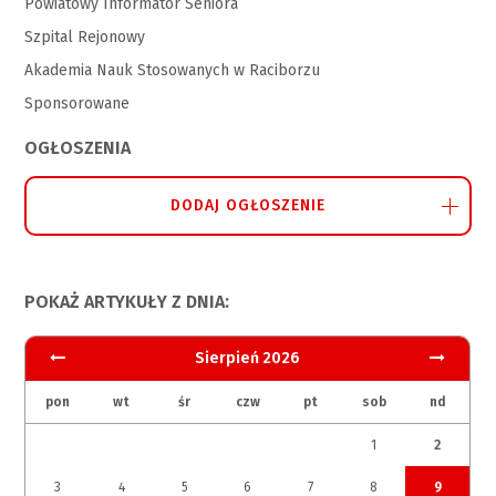
Powiatowy Informator Seniora
Szpital Rejonowy
Akademia Nauk Stosowanych w Raciborzu
Sponsorowane
OGŁOSZENIA
DODAJ OGŁOSZENIE
POKAŻ ARTYKUŁY Z DNIA:
Sierpień 2026
pon
wt
śr
czw
pt
sob
nd
1
2
3
4
5
6
7
8
9