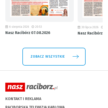
6 sierpnia 2026
20:53
30 lipca 2026
18
Nasz Racibórz 07.08.2026
Nasz Racibórz 31
ZOBACZ WSZYSTKIE
KONTAKT I REKLAMA
RACIBORSKA TELEWIZJA KABLOWA