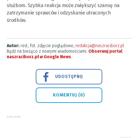
służbom. Szybka reakcja może zwiększyć szansę na
zatrzymanie sprawców i odzyskanie utraconych
środków.
Autor:
red., fot. zdjęcie poglądowe,
redakcja@naszraciborz.pl
Bądź na bieżąco z nowymi wiadomościami.
Obserwuj portal
naszraciborz.pl w Google News
.
UDOSTĘPNIJ
KOMENTUJ (0)
REKLAMA