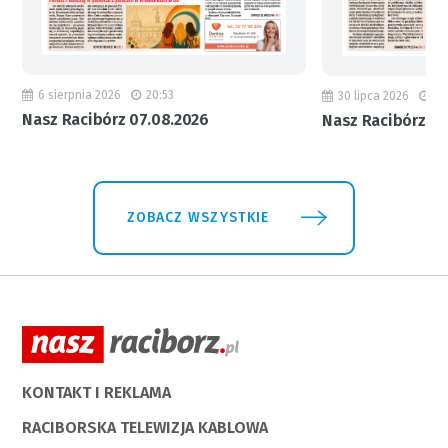
6 sierpnia 2026
20:53
30 lipca 2026
18
Nasz Racibórz 07.08.2026
Nasz Racibórz 31
ZOBACZ WSZYSTKIE
KONTAKT I REKLAMA
RACIBORSKA TELEWIZJA KABLOWA