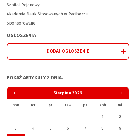
Szpital Rejonowy
Akademia Nauk Stosowanych w Raciborzu
Sponsorowane
OGŁOSZENIA
DODAJ OGŁOSZENIE
POKAŻ ARTYKUŁY Z DNIA:
Sierpień 2026
pon
wt
śr
czw
pt
sob
nd
1
2
3
4
5
6
7
8
9