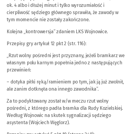
ok. 4 albo i dłużej minut i tylko wyrozumiałość i
cierpliwość sędziego głównego sprawiła, że zawody w
tym momencie nie zostały zakończone.
Kolejna „kontrowersja” zdaniem LKS Wojnowice.
Przepisy gry artykuł 12 pkt 2 (str. 116):
„Rzut wolny pośredni jest przyznany, jeżeli bramkarz we
własnym polu karnym popełnia jedno z następujących
przewinień:
– dotyka piłki ręką/ramieniem po tym, jak ją już zwolnił,
ale zanim dotknęła ona innego zawodnika”.
Za to podyktowany został w/w meczu rzut wolny
pośredni, z którego padła bramka dla Rudy Kozielskiej.
Według Wojnowic na skutek sygnalizacji sędziego
asystenta (Wojciech Węglorz).