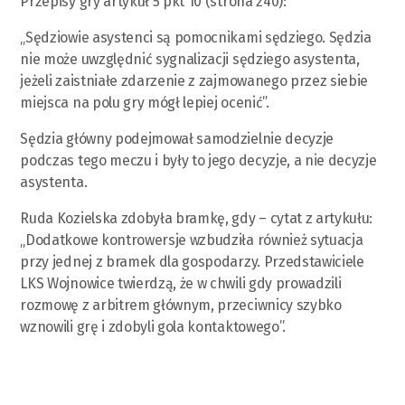
Przepisy gry artykuł 5 pkt 10 (strona 240):
„Sędziowie asystenci są pomocnikami sędziego. Sędzia
nie może uwzględnić sygnalizacji sędziego asystenta,
jeżeli zaistniałe zdarzenie z zajmowanego przez siebie
miejsca na polu gry mógł lepiej ocenić”.
Sędzia główny podejmował samodzielnie decyzje
podczas tego meczu i były to jego decyzje, a nie decyzje
asystenta.
Ruda Kozielska zdobyła bramkę, gdy – cytat z artykułu:
„Dodatkowe kontrowersje wzbudziła również sytuacja
przy jednej z bramek dla gospodarzy. Przedstawiciele
LKS Wojnowice twierdzą, że w chwili gdy prowadzili
rozmowę z arbitrem głównym, przeciwnicy szybko
wznowili grę i zdobyli gola kontaktowego”.