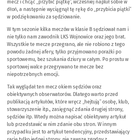
mecz i chcąc „przybić piątkę”, wcześniej napluł sobie w
dłoń, a następnie wyciągnął tę rękę do „przybicia piątki”
w podziękowaniu za sędziowanie.
W tym sezonie kilka meczów w klasie B sędziował nam i
nie tylko nam zawodnik LKS Wojnowice oraz jego brat.
Wszystkie te mecze przegrano, ale nie robiono z tego
powodu żadnej afery, tylko przyjmowano porażki po
sportowemu, bez szukania dziury w całym. Po prostu w
sportowej walce przegrywano te mecze bez
niepotrzebnych emocji.
Tak wyglądał ten mecz okiem sędziów oraz
obiektywnych obserwatorów. Dlatego warto przed
publikacją artykułów, które wręcz „hejtują” osobę, klub,
stowarzyszenie itp., zasięgnąć zdania drugiej strony,
sędziów itp. Wtedy można napisać obiektywny artykuł
lub przedstawić w nim zdanie obu stron. W innym
przypadku jest to artykuł tendencyjny, przedstawiający
rację tylko jednej strony, nie zawsze zgodny z