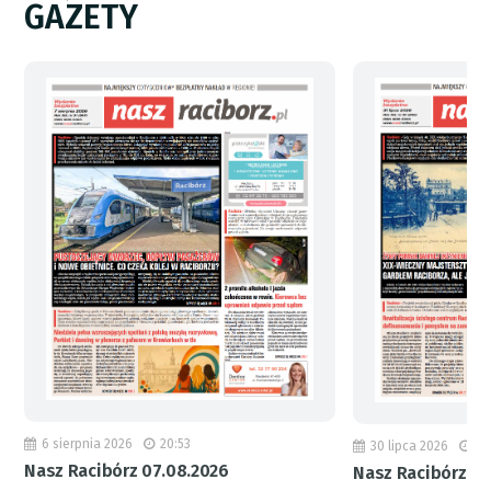
GAZETY
6 sierpnia 2026
20:53
30 lipca 2026
18
Nasz Racibórz 07.08.2026
Nasz Racibórz 31