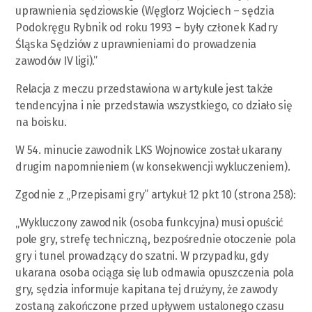
uprawnienia sędziowskie (Węglorz Wojciech – sędzia
Podokręgu Rybnik od roku 1993 – były członek Kadry
Śląska Sędziów z uprawnieniami do prowadzenia
zawodów IV ligi).”
Relacja z meczu przedstawiona w artykule jest także
tendencyjna i nie przedstawia wszystkiego, co działo się
na boisku.
W 54. minucie zawodnik LKS Wojnowice został ukarany
drugim napomnieniem (w konsekwencji wykluczeniem).
Zgodnie z „Przepisami gry” artykuł 12 pkt 10 (strona 258):
„Wykluczony zawodnik (osoba funkcyjna) musi opuścić
pole gry, strefę techniczną, bezpośrednie otoczenie pola
gry i tunel prowadzący do szatni. W przypadku, gdy
ukarana osoba ociąga się lub odmawia opuszczenia pola
gry, sędzia informuje kapitana tej drużyny, że zawody
zostaną zakończone przed upływem ustalonego czasu