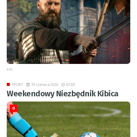
RED.
19 czerwca 2026
07:00
SPORT
Weekendowy Niezbędnik Kibica
0