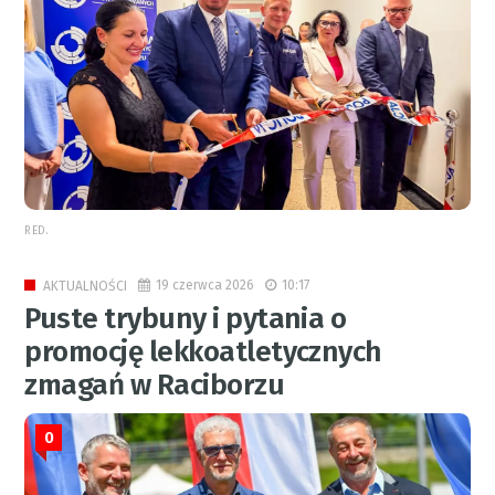
RED.
19 czerwca 2026
10:17
AKTUALNOŚCI
Puste trybuny i pytania o
promocję lekkoatletycznych
zmagań w Raciborzu
0