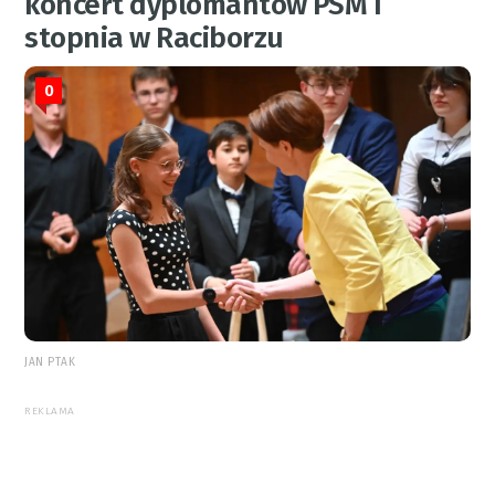
koncert dyplomantów PSM I
stopnia w Raciborzu
0
JAN PTAK
REKLAMA