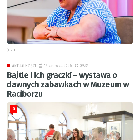
(GREH)
19 czerwca 2026
09:34
AKTUALNOŚCI
Bajtle i ich graczki – wystawa o
dawnych zabawkach w Muzeum w
Raciborzu
0