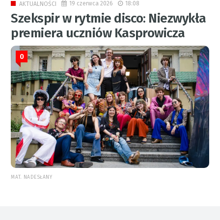
19 czerwca 2026
18:08
AKTUALNOŚCI
Szekspir w rytmie disco: Niezwykła
premiera uczniów Kasprowicza
0
MAT. NADESŁANY