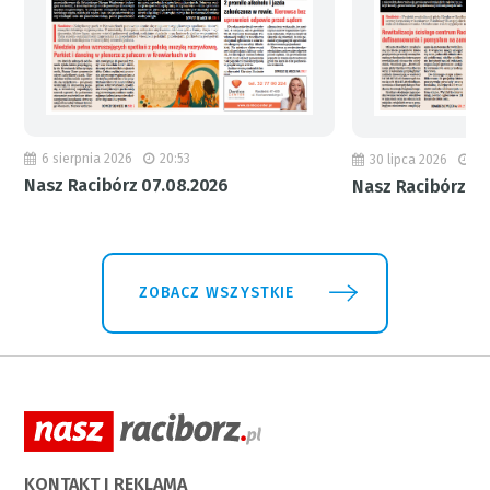
6 sierpnia 2026
20:53
30 lipca 2026
18
Nasz Racibórz 07.08.2026
Nasz Racibórz 31
ZOBACZ WSZYSTKIE
KONTAKT I REKLAMA