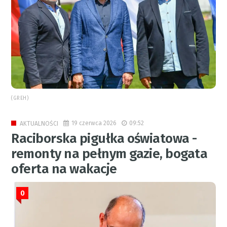
(GREH)
19 czerwca 2026
09:52
AKTUALNOŚCI
Raciborska pigułka oświatowa -
remonty na pełnym gazie, bogata
oferta na wakacje
0