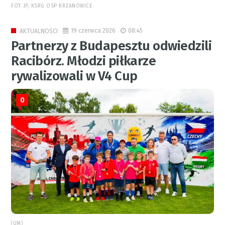
FOT. JP, KSRG OSP KRZANOWICE
19 czerwca 2026
08:45
AKTUALNOŚCI
Partnerzy z Budapesztu odwiedzili
Racibórz. Młodzi piłkarze
rywalizowali w V4 Cup
0
(UM)