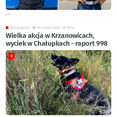
KPP
19 czerwca 2026
09:14
AKTUALNOŚCI
Wielka akcja w Krzanowicach,
wyciek w Chałupkach - raport 998
0