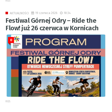
RED.
19 czerwca 2026
18:34
AKTUALNOŚCI
Festiwal Górnej Odry – Ride the
Flow! już 26 czerwca w Kornicach
0
RED.