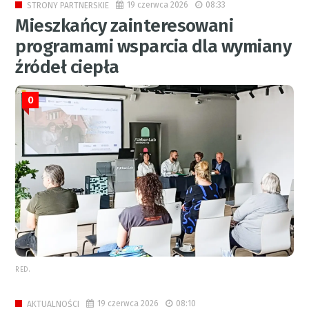
19 czerwca 2026
08:33
STRONY PARTNERSKIE
Mieszkańcy zainteresowani
programami wsparcia dla wymiany
źródeł ciepła
0
RED.
19 czerwca 2026
08:10
AKTUALNOŚCI