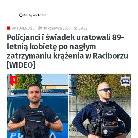
19 czerwca 2026
09:22
AKTUALNOŚCI
Policjanci i świadek uratowali 89-
letnią kobietę po nagłym
zatrzymaniu krążenia w Raciborzu
[WIDEO]
0