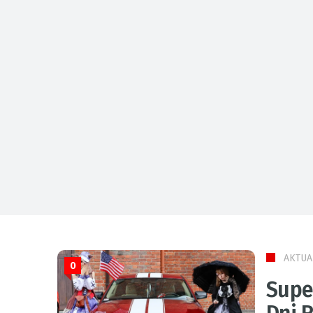
AKTUA
0
Supe