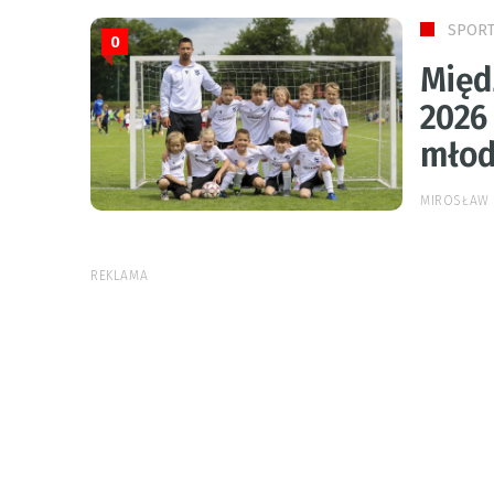
SPOR
0
Międ
2026 
młod
MIROSŁAW 
REKLAMA