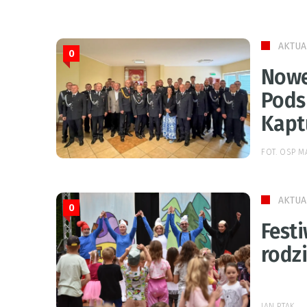
AKTUA
0
Nowe
Pods
Kapt
FOT. OSP 
AKTUA
0
Festi
rodzi
JAN PTAK