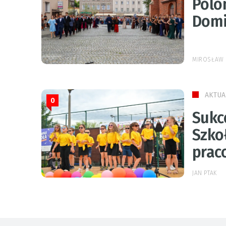
Polo
Domi
MIROSŁAW 
AKTUA
0
Sukc
Szkoł
prac
JAN PTAK