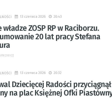
13 czerwca 2026
20:43
LNOŚCI
 władze ZOSP RP w Raciborzu.
umowanie 20 lat pracy Stefana
ura
MARKOWICE
13 czerwca 2026
20:32
LNOŚCI
wal Dziecięcej Radości przyciągnął
ny na plac Księżnej Ofki Piastówn