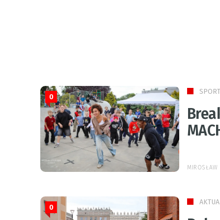
SPOR
0
Break
MAC
MIROSŁAW 
AKTUA
0