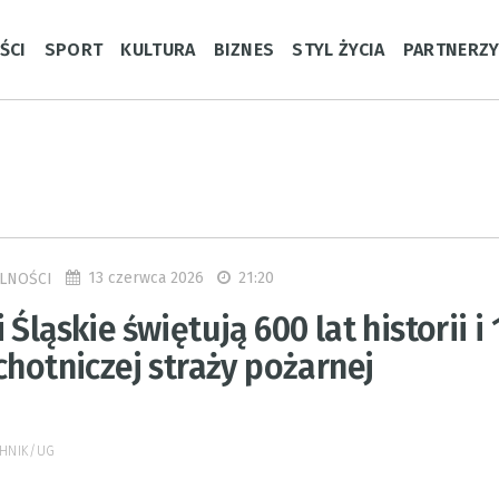
ŚCI
SPORT
KULTURA
BIZNES
STYL ŻYCIA
PARTNERZ
13 czerwca 2026
21:20
LNOŚCI
 Śląskie świętują 600 lat historii i
chotniczej straży pożarnej
CHNIK/UG