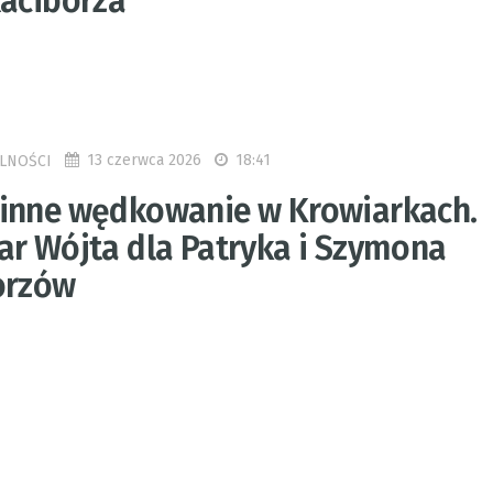
Raciborza
13 czerwca 2026
18:41
LNOŚCI
inne wędkowanie w Krowiarkach.
ar Wójta dla Patryka i Szymona
orzów