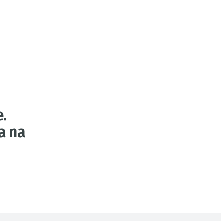
e.
a na