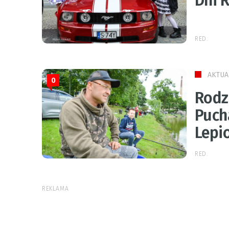
Dni 
RED.
AKTUA
0
Rodz
Puch
Lepi
RED.
REKLAMA