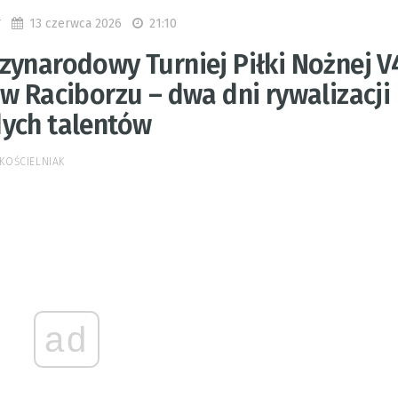
13 czerwca 2026
21:10
T
zynarodowy Turniej Piłki Nożnej V
w Raciborzu – dwa dni rywalizacji
ych talentów
KOŚCIELNIAK
ad