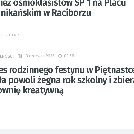
nez ósmoklasistów SP 1 na Placu
nikańskim w Raciborzu
KOŚCIELNIAK
13 czerwca 2026
08:58
LNOŚCI
es rodzinnego festynu w Piętnastc
a powoli żegna rok szkolny i zbier
ownię kreatywną