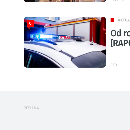
AKTUA
0
Od r
[RAP
RED.
REKLAMA