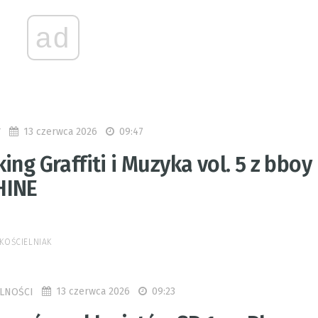
ad
13 czerwca 2026
09:47
T
ing Graffiti i Muzyka vol. 5 z bboy
HINE
KOŚCIELNIAK
13 czerwca 2026
09:23
LNOŚCI