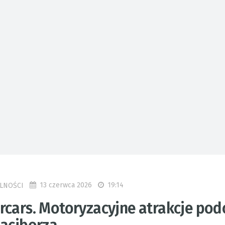
13 czerwca 2026
19:14
LNOŚCI
rcars. Motoryzacyjne atrakcje pod