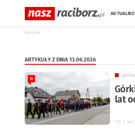
AKTUALNO
REKLAMA
ARTYKUŁY Z DNIA 13.06.2026
AKTUA
0
Górki
lat o
FOT. S. MA