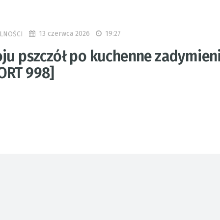
13 czerwca 2026
19:27
LNOŚCI
oju pszczół po kuchenne zadymien
ORT 998]