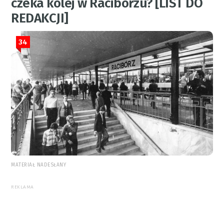
czeka kolej w Raciborzu? [LIST DO
REDAKCJI]
34
MATERIAŁ NADESŁANY
REKLAMA