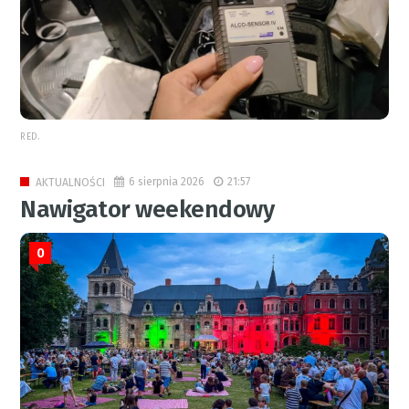
RED.
6 sierpnia 2026
21:57
AKTUALNOŚCI
Nawigator weekendowy
0