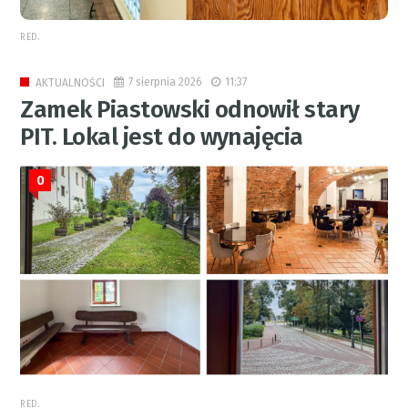
RED.
7 sierpnia 2026
11:37
AKTUALNOŚCI
Zamek Piastowski odnowił stary
PIT. Lokal jest do wynajęcia
0
RED.