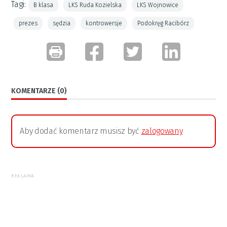
Tagi:
B klasa
LKS Ruda Kozielska
LKS Wojnowice
prezes
sędzia
kontrowersje
Podokręg Racibórz
KOMENTARZE (0)
Aby dodać komentarz musisz być
zalogowany
REKLAMA