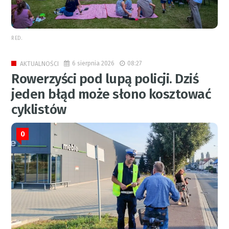
RED.
6 sierpnia 2026
08:27
AKTUALNOŚCI
Rowerzyści pod lupą policji. Dziś
jeden błąd może słono kosztować
cyklistów
0