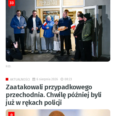
33
RED.
6 sierpnia 2026
08:23
AKTUALNOŚCI
Zaatakowali przypadkowego
przechodnia. Chwilę później byli
już w rękach policji
0