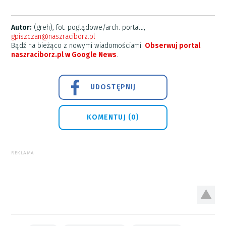
Autor:
(greh), fot. poglądowe/arch. portalu,
gpiszczan@naszraciborz.pl
Bądź na bieżąco z nowymi wiadomościami.
Obserwuj portal
naszraciborz.pl w Google News
.
UDOSTĘPNIJ
KOMENTUJ (0)
REKLAMA