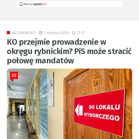
7 sierpnia 2026
22:17
AKTUALNOŚCI
KO przejmie prowadzenie w
okręgu rybnickim? PiS może stracić
połowę mandatów
22