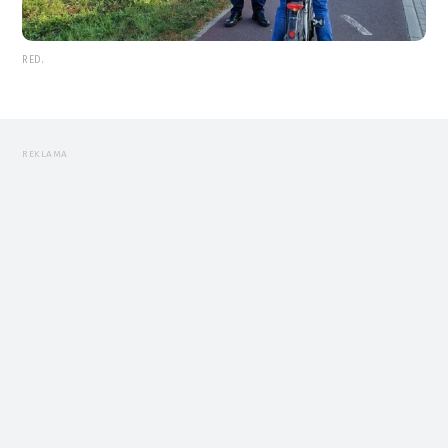
RED.
REKLAMA