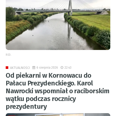
RED.
6 sierpnia 2026
22:43
AKTUALNOŚCI
Od piekarni w Kornowacu do
Pałacu Prezydenckiego. Karol
Nawrocki wspomniał o raciborskim
wątku podczas rocznicy
prezydentury