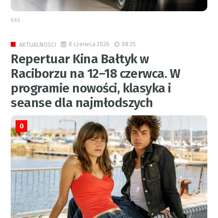
KAS
8 czerwca 2026
08:35
AKTUALNOŚCI
Repertuar Kina Bałtyk w
Raciborzu na 12–18 czerwca. W
programie nowości, klasyka i
seanse dla najmłodszych
0