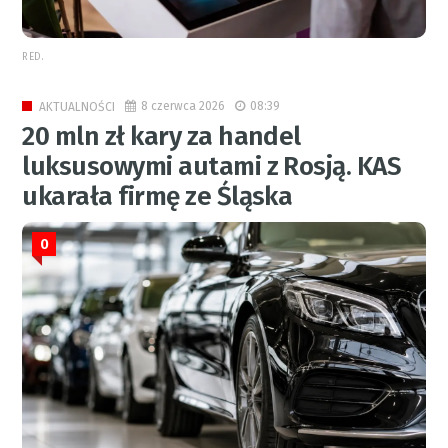
RED.
8 czerwca 2026
08:39
AKTUALNOŚCI
20 mln zł kary za handel
luksusowymi autami z Rosją. KAS
ukarała firmę ze Śląska
0