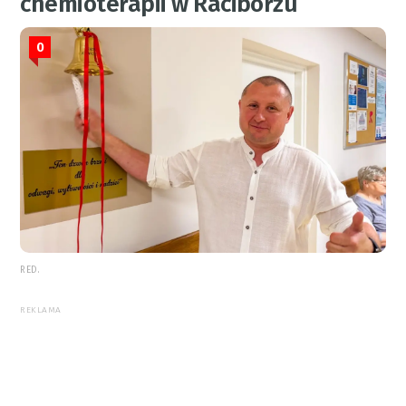
chemioterapii w Raciborzu
0
RED.
REKLAMA