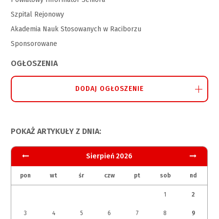
Szpital Rejonowy
Akademia Nauk Stosowanych w Raciborzu
Sponsorowane
OGŁOSZENIA
DODAJ OGŁOSZENIE
POKAŻ ARTYKUŁY Z DNIA:
Sierpień 2026
pon
wt
śr
czw
pt
sob
nd
1
2
3
4
5
6
7
8
9