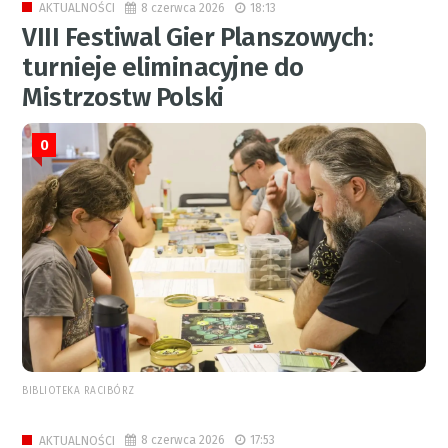
8 czerwca 2026
18:13
AKTUALNOŚCI
VIII Festiwal Gier Planszowych:
turnieje eliminacyjne do
Mistrzostw Polski
0
BIBLIOTEKA RACIBÓRZ
8 czerwca 2026
17:53
AKTUALNOŚCI