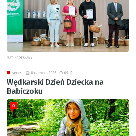
MAT. NADESŁANY
8 czerwca 2026
09:12
SPORT
Wędkarski Dzień Dziecka na
Babiczoku
0