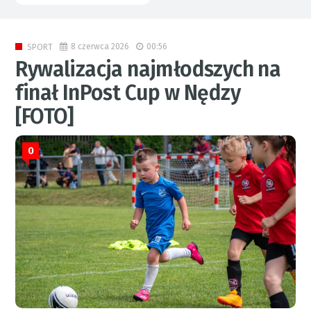
8 czerwca 2026
00:56
SPORT
Rywalizacja najmłodszych na
finał InPost Cup w Nędzy
[FOTO]
0