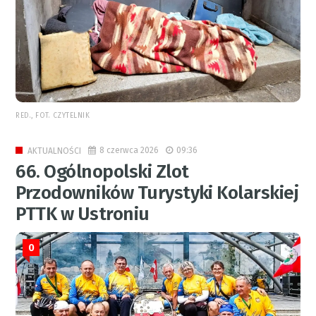
RED., FOT. CZYTELNIK
8 czerwca 2026
09:36
AKTUALNOŚCI
66. Ogólnopolski Zlot
Przodowników Turystyki Kolarskiej
PTTK w Ustroniu
0