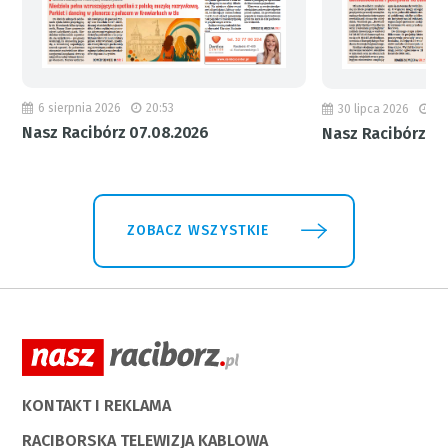
6 sierpnia 2026
20:53
30 lipca 2026
18
Nasz Racibórz 07.08.2026
Nasz Racibórz 31
ZOBACZ WSZYSTKIE
KONTAKT I REKLAMA
RACIBORSKA TELEWIZJA KABLOWA