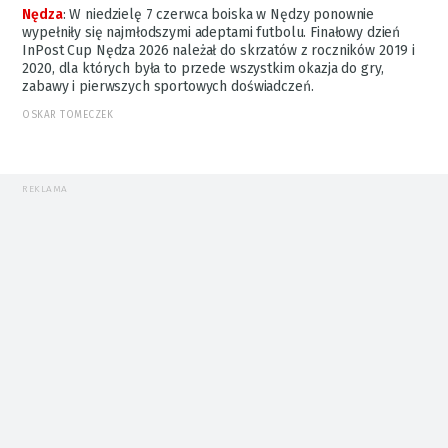
Nędza
:
W niedzielę 7 czerwca boiska w Nędzy ponownie
wypełniły się najmłodszymi adeptami futbolu. Finałowy dzień
InPost Cup Nędza 2026 należał do skrzatów z roczników 2019 i
2020, dla których była to przede wszystkim okazja do gry,
zabawy i pierwszych sportowych doświadczeń.
OSKAR TOMECZEK
REKLAMA