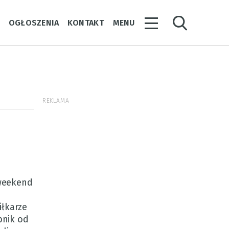
Y
OGŁOSZENIA
KONTAKT
MENU
REKLAMA
weekend
iłkarze
bnik od