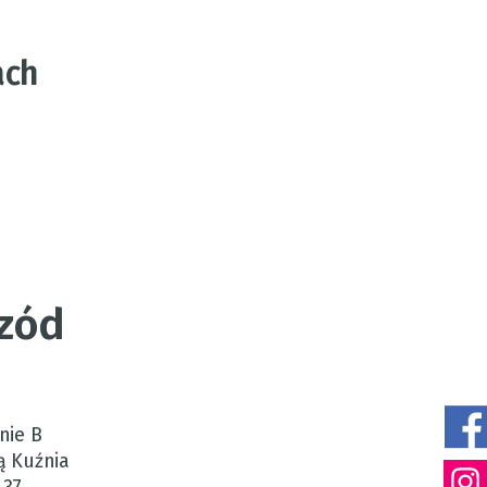
ach
rzód
nie B
ą Kuźnia