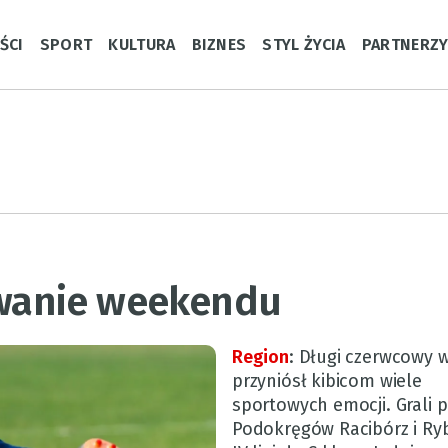
ŚCI
SPORT
KULTURA
BIZNES
STYL ŻYCIA
PARTNERZ
wanie weekendu
Region
:
Długi czerwcowy 
przyniósł kibicom wiele
sportowych emocji. Grali p
Podokręgów Racibórz i Ry