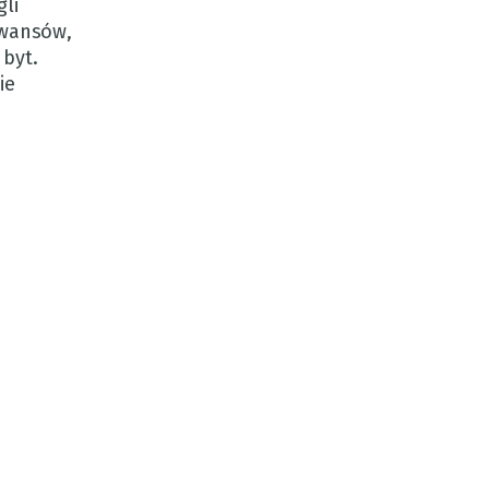
gli
awansów,
 byt.
ie