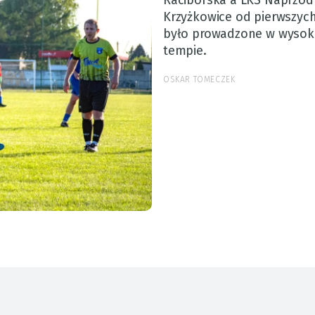
Raciborska a LKS Naprzód
Krzyżkowice od pierwszyc
było prowadzone w wysok
tempie.
OSKAR TOMECZEK