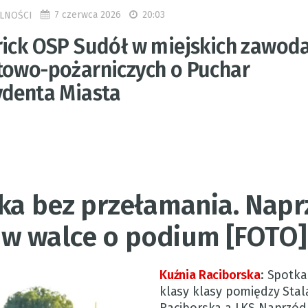
7 czerwca 2026
20:03
LNOŚCI
rick OSP Sudół w miejskich zawod
towo-pożarniczych o Puchar
ydenta Miasta
ska bez przełamania. Nap
 w walce o podium [FOTO]
Kuźnia Raciborska
:
Spotka
klasy klasy pomiędzy Stal