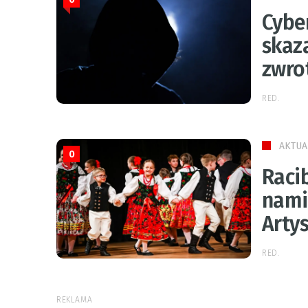
Cybe
skaza
zwro
RED.
AKTUA
0
Racib
nami
Artys
RED.
REKLAMA