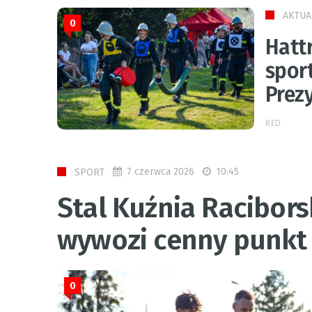
AKTUA
0
Hatt
spor
Prez
RED.
7 czerwca 2026
10:45
SPORT
Stal Kuźnia Racibor
wywozi cenny punkt
0