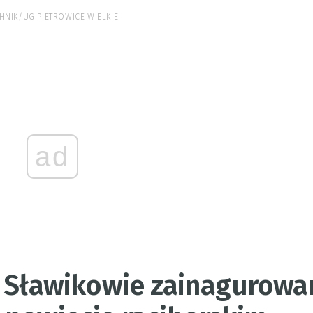
CHNIK/UG PIETROWICE WIELKIE
ad
W Sławikowie zainagurow