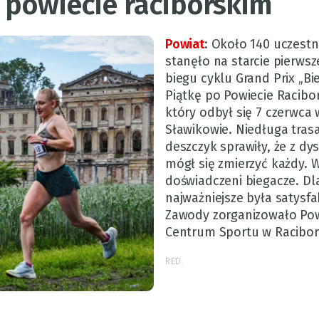
 powiecie raciborskim
Powiat
:
Około 140 uczest
stanęło na starcie pierws
biegu cyklu Grand Prix „Bi
Piątkę po Powiecie Racibo
który odbył się 7 czerwca 
Sławikowie. Niedługa trasa 
deszczyk sprawiły, że z d
mógł się zmierzyć każdy. W
doświadczeni biegacze. Dl
najważniejsze była satysfa
Zawody zorganizowało Po
Centrum Sportu w Racibor
RED.