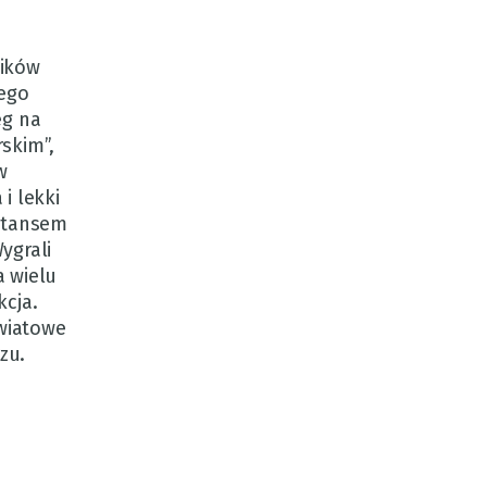
ników
zego
eg na
rskim”,
w
i lekki
ystansem
ygrali
a wielu
kcja.
wiatowe
zu.