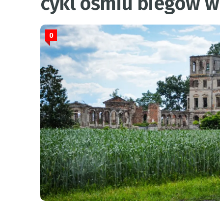
cykl ośmiu biegów w
0