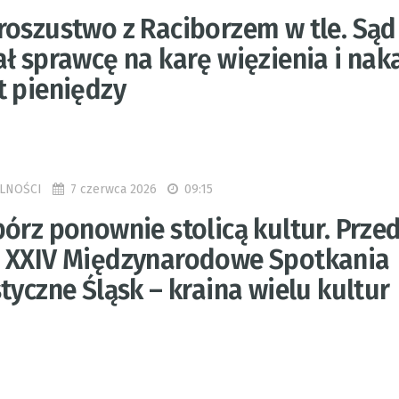
roszustwo z Raciborzem w tle. Sąd
ł sprawcę na karę więzienia i nak
t pieniędzy
7 czerwca 2026
09:15
LNOŚCI
órz ponownie stolicą kultur. Prze
 XXIV Międzynarodowe Spotkania
tyczne Śląsk – kraina wielu kultur