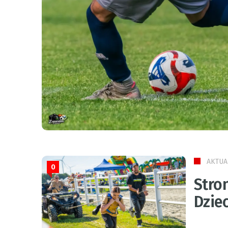
AKTUA
0
Stro
Dzie