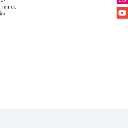
 37
h minut
im