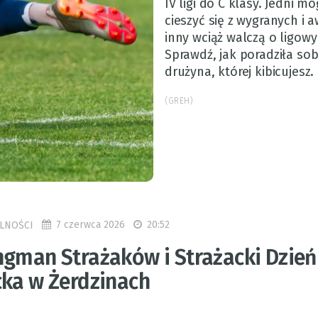
IV ligi do C klasy. Jedni mo
cieszyć się z wygranych i 
inny wciąż walczą o ligowy
Sprawdź, jak poradziła sob
drużyna, której kibicujesz.
(GREH)
7 czerwca 2026
20:52
LNOŚCI
ngman Strażaków i Strażacki Dzień
cka w Żerdzinach