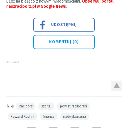
Bądź na bieżąco z nowymi wiadomościami.
Obserwuj portal
naszraciborz.pl w Google News
.
UDOSTĘPNIJ
KOMENTUJ (0)
REKLAMA
Tagi:
Racibórz
szpital
powiat raciborski
Ryszard Rudnik
finanse
nadwykonania