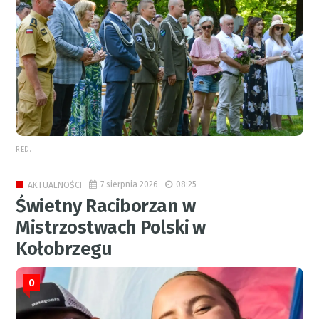
RED.
7 sierpnia 2026
08:25
AKTUALNOŚCI
Świetny Raciborzan w
Mistrzostwach Polski w
Kołobrzegu
0