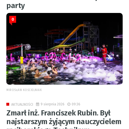
party
0
MIROSŁAW KOŚCIELNIAK
9 sierpnia 2026
09:36
AKTUALNOŚCI
Zmarł inż. Franciszek Rubin. Był
najstarszym żyjącym nauczycielem