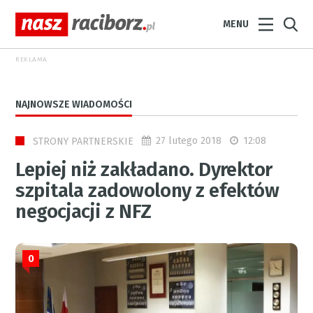
MENU
REKLAMA
NAJNOWSZE WIADOMOŚCI
27 lutego 2018
12:08
STRONY PARTNERSKIE
Lepiej niż zakładano. Dyrektor
szpitala zadowolony z efektów
negocjacji z NFZ
0