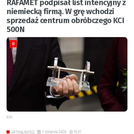
RAFAMET podpisał list intencyjny z
niemiecką firmą. W grę wchodzi
sprzedaż centrum obróbczego KCI
500N
0
RED.
7 sierpnia 2026
11:37
AKTUALNOŚCI