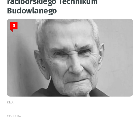
raciborskiego Technikum
Budowlanego
0
RED.
REKLAMA