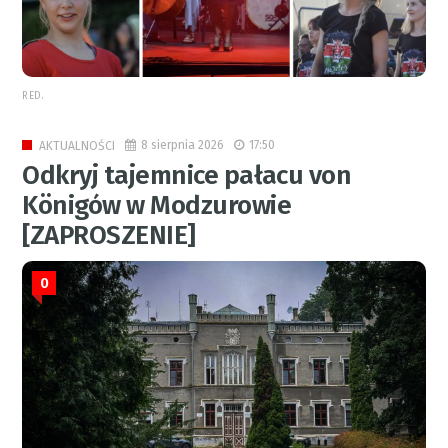
RED.
8 sierpnia 2026
17:50
AKTUALNOŚCI
Odkryj tajemnice pałacu von
Königów w Modzurowie
[ZAPROSZENIE]
0