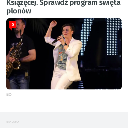
Książęcej. Sprawdź program święta
plonów
0
RED.
REKLAMA