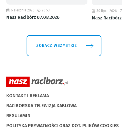
6 sierpnia 2026
20:53
30 lipca 2026
18
Nasz Racibórz 07.08.2026
Nasz Racibórz 31
ZOBACZ WSZYSTKIE
KONTAKT I REKLAMA
RACIBORSKA TELEWIZJA KABLOWA
REGULAMIN
POLITYKA PRYWATNOŚCI ORAZ DOT. PLIKÓW COOKIES