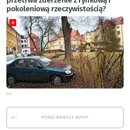
przetrwa zderzenie z rynkową i
pokoleniową rzeczywistością?
0
RED.
POKAŻ NOWSZE WPISY