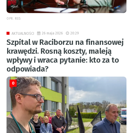
OPR. RED.
26 maja 2026
20:29
AKTUALNOŚCI
Szpital w Raciborzu na finansowej
krawędzi. Rosną koszty, maleją
wpływy i wraca pytanie: kto za to
odpowiada?
0