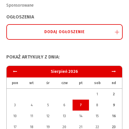
Sponsorowane
OGŁOSZENIA
DODAJ OGŁOSZENIE
POKAŻ ARTYKUŁY Z DNIA:
Sierpień 2026
pon
wt
śr
czw
pt
sob
nd
1
2
3
4
5
6
7
8
9
10
11
12
13
14
15
16
17
18
19
20
21
22
23