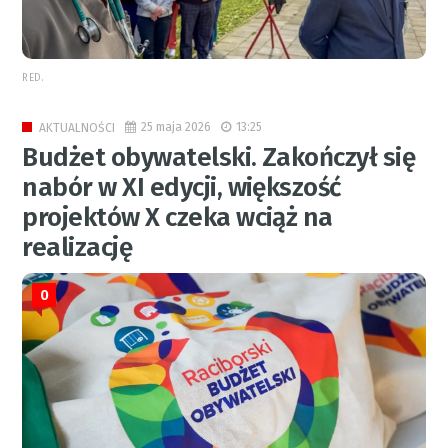
RED.
25 maja 2026
13:25
AKTUALNOŚCI
Budżet obywatelski. Zakończył się
nabór w XI edycji, większość
projektów X czeka wciąż na
realizację
0