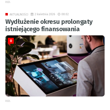
RED.
2 kwietnia 2026
08:02
AKTUALNOŚCI
Wydłużenie okresu prolongaty
istniejącego finansowania
0
RED.