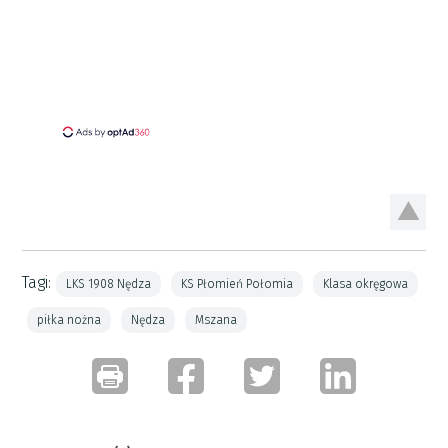
Tagi:
LKS 1908 Nędza
KS Płomień Połomia
Klasa okręgowa
piłka nożna
Nędza
Mszana