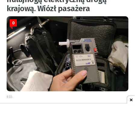
krajową. Wiózł pasażera
0
RED.
REKLAMA