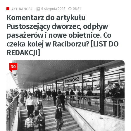
6 sierpnia 2026
08:51
AKTUALNOŚCI
Komentarz do artykułu
Pustoszejący dworzec, odpływ
pasażerów i nowe obietnice. Co
czeka kolej w Raciborzu? [LIST DO
REDAKCJI]
30