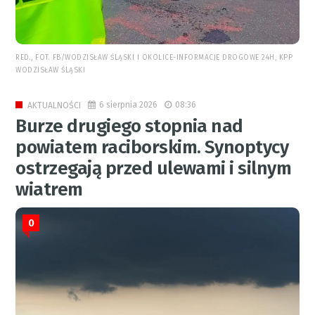
RED., FOT. FB/WODZISŁAW ŚLĄSKI I OKOLICE-INFORMACJE DROGOWE 24H, KPP
WODZISŁAW ŚLĄSKI
6 sierpnia 2026
08:36
AKTUALNOŚCI
Burze drugiego stopnia nad
powiatem raciborskim. Synoptycy
ostrzegają przed ulewami i silnym
wiatrem
0