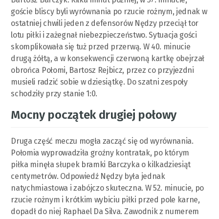
goście bliscy byli wyrównania po rzucie rożnym, jednak w
ostatniej chwili jeden z defensorów Nędzy przeciął tor
lotu piłki i zażegnał niebezpieczeństwo. Sytuacja gości
skomplikowała się tuż przed przerwą. W 40. minucie
drugą żółtą, a w konsekwencji czerwoną kartkę obejrzał
obrońca Połomi, Bartosz Rejbicz, przez co przyjezdni
musieli radzić sobie w dziesiątkę. Do szatni zespoły
schodziły przy stanie 1:0.
Mocny początek drugiej połowy
Druga część meczu mogła zacząć się od wyrównania.
Połomia wyprowadziła groźny kontratak, po którym
piłka minęła słupek bramki Barczyka o kilkadziesiąt
centymetrów. Odpowiedź Nędzy była jednak
natychmiastowa i zabójczo skuteczna. W 52. minucie, po
rzucie rożnym i krótkim wybiciu piłki przed pole karne,
dopadł do niej Raphael Da Silva. Zawodnik z numerem