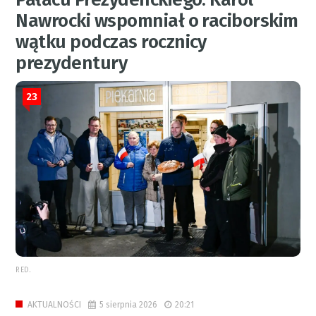
Nawrocki wspomniał o raciborskim
wątku podczas rocznicy
prezydentury
23
RED.
5 sierpnia 2026
20:21
AKTUALNOŚCI