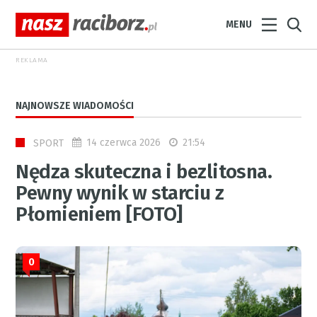
MENU
REKLAMA
NAJNOWSZE WIADOMOŚCI
14 czerwca 2026
21:54
SPORT
Nędza skuteczna i bezlitosna.
Pewny wynik w starciu z
Płomieniem [FOTO]
0