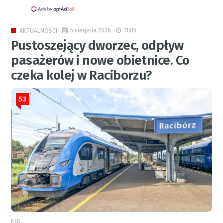
5 sierpnia 2026
11:05
AKTUALNOŚCI
Pustoszejący dworzec, odpływ
pasażerów i nowe obietnice. Co
czeka kolej w Raciborzu?
53
RED.