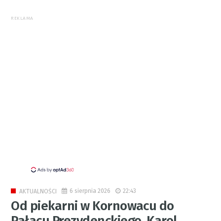
REKLAMA
6 sierpnia 2026
22:43
AKTUALNOŚCI
Od piekarni w Kornowacu do
Pałacu Prezydenckiego. Karol