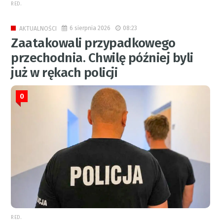
RED.
6 sierpnia 2026
08:23
AKTUALNOŚCI
Zaatakowali przypadkowego
przechodnia. Chwilę później byli
już w rękach policji
0
RED.