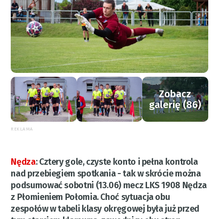
Zobacz
galerię (86)
REKLAMA
Nędza
:
Cztery gole, czyste konto i pełna kontrola
nad przebiegiem spotkania - tak w skrócie można
podsumować sobotni (13.06) mecz LKS 1908 Nędza
z Płomieniem Połomia. Choć sytuacja obu
zespołów w tabeli klasy okręgowej była już przed