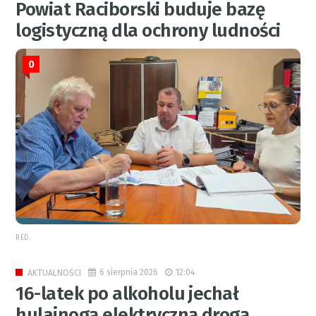
Powiat Raciborski buduje bazę
logistyczną dla ochrony ludności
0
RED.
6 sierpnia 2026
12:04
AKTUALNOŚCI
16-latek po alkoholu jechał
hulajnogą elektryczną drogą