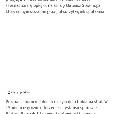
szesnastce najlepiej odnalazł się Mateusz Stawinoga,
który celnym strzałem głową otworzył wynik spotkania.
Po stracie bramki Połomia ruszyła do odrabiania strat. W
29. minucie groźne uderzenie z dystansu sparował
Bartosz Barczyk. Kilka minut później, w 37. minucie,