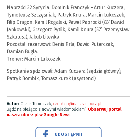
Naprzód 32 Syrynia: Dominik Franczyk - Artur Kuczera,
Tymoteusz Szczęśniak, Patryk Knura, Marcin Lukoszek,
Filip Dragon, Kamil Rogalski, Paweł Paprocki (83’ Dawid
Jankowski), Grzegorz Pytlik, Kamil Knura (57’ Przemysław
Szkatuła), Jakub Litewka.
Pozostali rezerwowi: Denis Firla, Dawid Puterczak,
Damian Bugla.
Trener: Marcin Lukoszek
Spotkanie sędziowali: Adam Kuczera (sędzia główny),
Patryk Bombik, Tomasz Żurek (asystenci)
Autor:
Oskar Tomeczek,
redakcja@naszraciborz.pl
Bądź na bieżąco z nowymi wiadomościami.
Obserwuj portal
naszraciborz.pl w Google News
.
UDOSTĘPNIJ