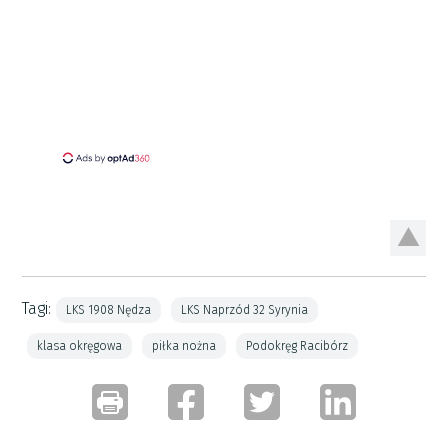
Tagi:
LKS 1908 Nędza
LKS Naprzód 32 Syrynia
klasa okręgowa
piłka nożna
Podokręg Racibórz