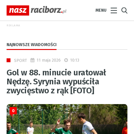
MENU
REKLAMA
NAJNOWSZE WIADOMOŚCI
11 maja 2026
10:13
SPORT
Gol w 88. minucie uratował
Nędzę. Syrynia wypuściła
zwycięstwo z rąk [FOTO]
0