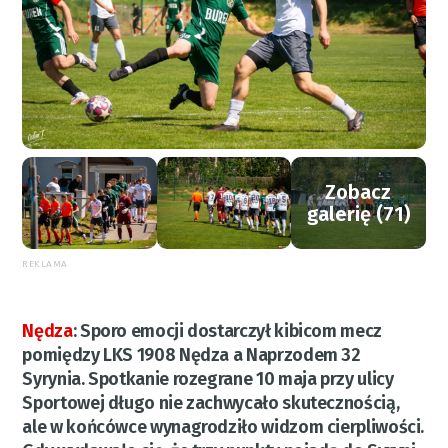
Zobacz
galerię (71)
REKLAMA
Nędza
:
Sporo emocji dostarczył kibicom mecz
pomiędzy LKS 1908 Nędza a Naprzodem 32
Syrynia. Spotkanie rozegrane 10 maja przy ulicy
Sportowej długo nie zachwycało skutecznością,
ale w końcówce wynagrodziło widzom cierpliwości.