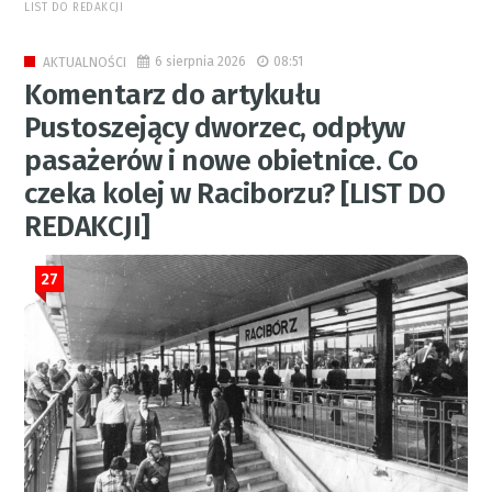
LIST DO REDAKCJI
6 sierpnia 2026
08:51
AKTUALNOŚCI
Komentarz do artykułu
Pustoszejący dworzec, odpływ
pasażerów i nowe obietnice. Co
czeka kolej w Raciborzu? [LIST DO
REDAKCJI]
27