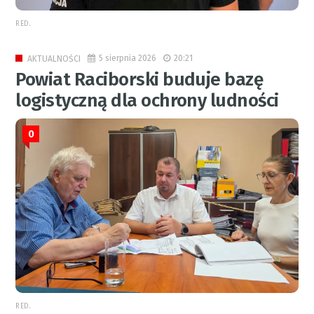
RED.
5 sierpnia 2026
20:21
AKTUALNOŚCI
Powiat Raciborski buduje bazę
logistyczną dla ochrony ludności
0
RED.