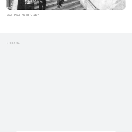
MATERIAŁ NADESŁANY
REKLAMA