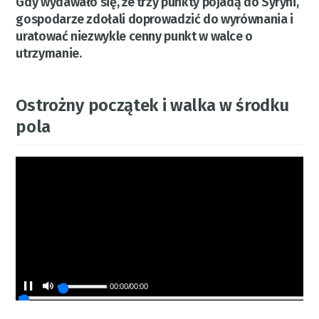
Gdy wydawało się, że trzy punkty pojadą do Syryni,
gospodarze zdołali doprowadzić do wyrównania i
uratować niezwykle cenny punkt w walce o
utrzymanie.
Ostrożny początek i walka w środku
pola
00:00
/
00:00