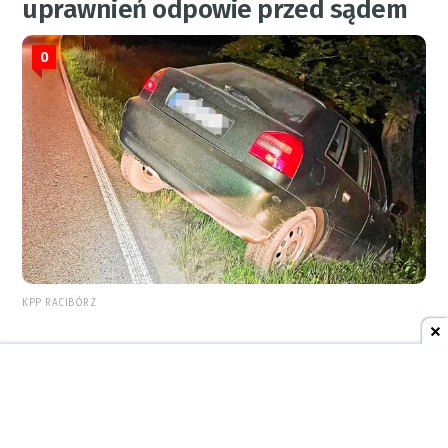
uprawnień odpowie przed sądem
0
KPP RACIBÓRZ
6 sierpnia 2026
22:43
AKTUALNOŚCI
Od piekarni w Kornowacu do
Pałacu Prezydenckiego. Karol
Nawrocki wspomniał o raciborskim