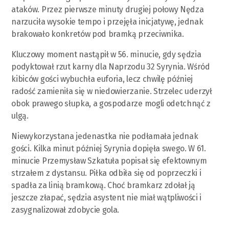
ataków. Przez pierwsze minuty drugiej połowy Nędza
narzuciła wysokie tempo i przejęła inicjatywę, jednak
brakowało konkretów pod bramką przeciwnika.
Kluczowy moment nastąpił w 56. minucie, gdy sędzia
podyktował rzut karny dla Naprzodu 32 Syrynia. Wśród
kibiców gości wybuchła euforia, lecz chwilę później
radość zamieniła się w niedowierzanie. Strzelec uderzył
obok prawego słupka, a gospodarze mogli odetchnąć z
ulgą.
Niewykorzystana jedenastka nie podłamała jednak
gości. Kilka minut później Syrynia dopięła swego. W 61.
minucie Przemysław Szkatuła popisał się efektownym
strzałem z dystansu. Piłka odbiła się od poprzeczki i
spadła za linią bramkową. Choć bramkarz zdołał ją
jeszcze złapać, sędzia asystent nie miał wątpliwości i
zasygnalizował zdobycie gola.