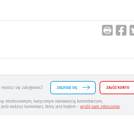
 musisz się zalogować)
ZALOGUJ SIĘ
ZAŁÓŻ KONTO
a się niestosownym, nasyconym nienawiścią komentarzom,
eśli widzisz komentarz, który jest hejtem –
wyślij nam zgłoszenie
.