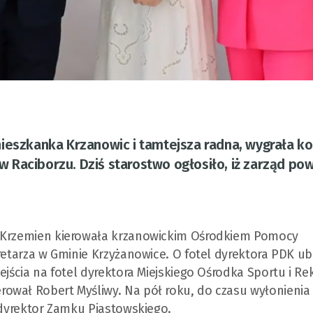
ieszkanka Krzanowic i tamtejsza radna, wygrała k
Raciborzu. Dziś starostwo ogłosiło, iż zarząd pow
a Krzemien kierowała krzanowickim Ośrodkiem Pomocy
retarza w Gminie Krzyżanowice. O fotel dyrektora PDK ub
jścia na fotel dyrektora Miejskiego Ośrodka Sportu i Rek
rował Robert Myśliwy. Na pół roku, do czasu wyłonieni
, dyrektor Zamku Piastowskiego.