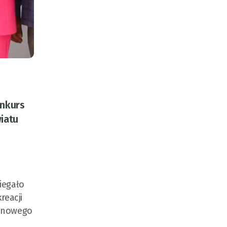
onkurs
iatu
iegało
reacji
a nowego