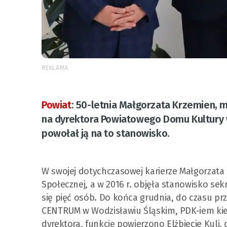
REKLAMA
Powiat
:
50-letnia Małgorzata Krzemien, m
na dyrektora Powiatowego Domu Kultury w 
powołał ją na to stanowisko.
W swojej dotychczasowej karierze Małgorzat
Społecznej, a w 2016 r. objęła stanowisko sek
się pięć osób. Do końca grudnia, do czasu prze
CENTRUM w Wodzisławiu Śląskim, PDK-iem kie
dyrektora, funkcję powierzono Elżbiecie Kuli