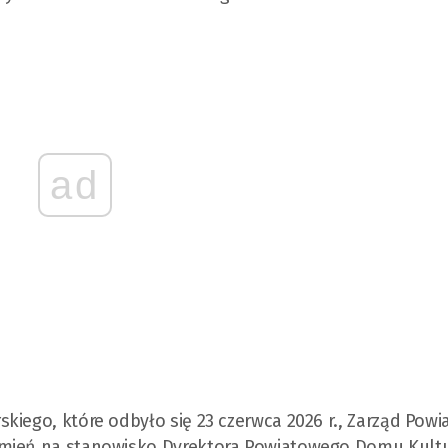
ad
kiego, które odbyło się 23 czerwca 2026 r., Zarząd Powi
emień na stanowisko Dyrektora Powiatowego Domu Kult