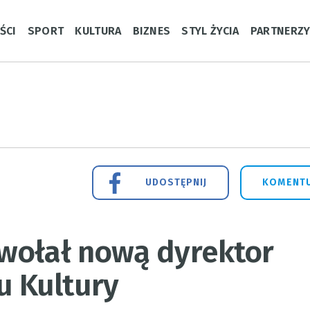
ŚCI
SPORT
KULTURA
BIZNES
STYL ŻYCIA
PARTNERZ
UDOSTĘPNIJ
KOMENTU
wołał nową dyrektor
 Kultury