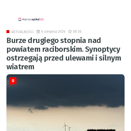
6 sierpnia 2026
08:36
AKTUALNOŚCI
Burze drugiego stopnia nad
powiatem raciborskim. Synoptycy
ostrzegają przed ulewami i silnym
wiatrem
0