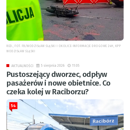
RED., FOT. FB/WODZISŁAW ŚLĄSKI I OKOLICE-INFORMACJE DROGOWE 24H, KPP
WODZISŁAW ŚLĄSKI
5 sierpnia 2026
11:05
AKTUALNOŚCI
Pustoszejący dworzec, odpływ
pasażerów i nowe obietnice. Co
czeka kolej w Raciborzu?
54