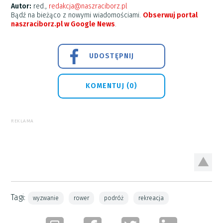
Autor:
red.,
redakcja@naszraciborz.pl
Bądź na bieżąco z nowymi wiadomościami.
Obserwuj portal
naszraciborz.pl w Google News
.
UDOSTĘPNIJ
KOMENTUJ (0)
REKLAMA
Tagi:
wyzwanie
rower
podróż
rekreacja