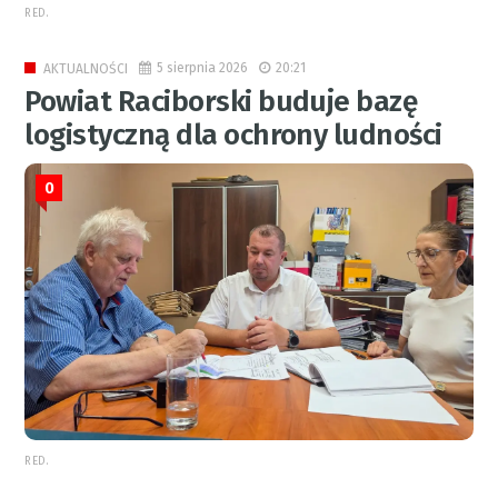
RED.
5 sierpnia 2026
20:21
AKTUALNOŚCI
Powiat Raciborski buduje bazę
logistyczną dla ochrony ludności
0
RED.