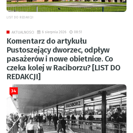
LIST DO REDAKCJI
6 sierpnia 2026
08:51
AKTUALNOŚCI
Komentarz do artykułu
Pustoszejący dworzec, odpływ
pasażerów i nowe obietnice. Co
czeka kolej w Raciborzu? [LIST DO
REDAKCJI]
34