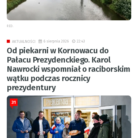
RED.
6 sierpnia 2026
22:43
AKTUALNOŚCI
Od piekarni w Kornowacu do
Pałacu Prezydenckiego. Karol
Nawrocki wspomniał o raciborskim
wątku podczas rocznicy
prezydentury
31