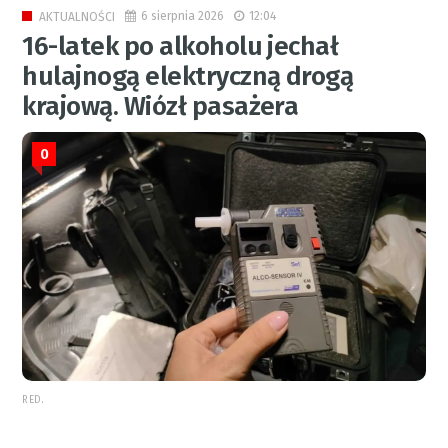
6 sierpnia 2026
12:04
AKTUALNOŚCI
16-latek po alkoholu jechał
hulajnogą elektryczną drogą
krajową. Wiózł pasażera
0
RED.