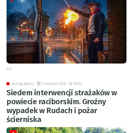
RED.
5 sierpnia 2026
08:52
AKTUALNOŚCI
Siedem interwencji strażaków w
powiecie raciborskim. Groźny
wypadek w Rudach i pożar
ścierniska