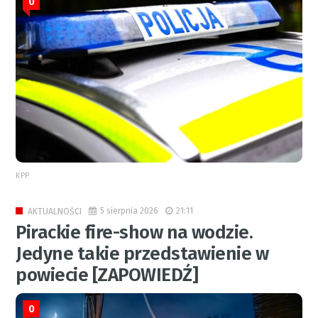
0
KPP
5 sierpnia 2026
21:11
AKTUALNOŚCI
Pirackie fire-show na wodzie.
Jedyne takie przedstawienie w
powiecie [ZAPOWIEDŹ]
0