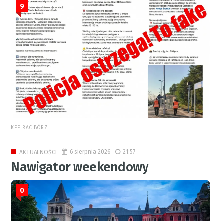
9
KPP RACIBÓRZ
6 sierpnia 2026
21:57
AKTUALNOŚCI
Nawigator weekendowy
0