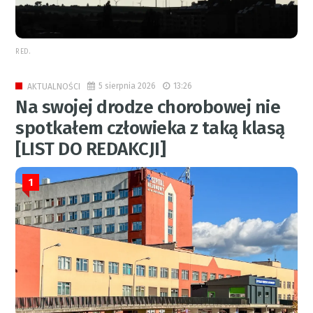
RED.
5 sierpnia 2026
13:26
AKTUALNOŚCI
Na swojej drodze chorobowej nie
spotkałem człowieka z taką klasą
[LIST DO REDAKCJI]
1