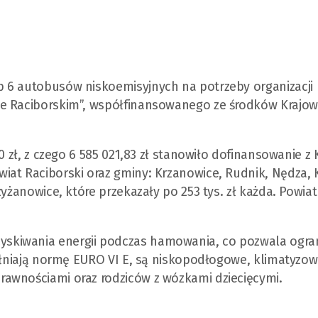
 6 autobusów niskoemisyjnych na potrzeby organizacji
ie Raciborskim”, współfinansowanego ze środków Krajo
0 zł, z czego 6 585 021,83 zł stanowiło dofinansowanie z
iat Raciborski oraz gminy: Krzanowice, Rudnik, Nędza, 
zyżanowice, które przekazały po 253 tys. zł każda. Powiat
skiwania energii podczas hamowania, co pozwala ogran
pełniają normę EURO VI E, są niskopodłogowe, klimatyzow
awnościami oraz rodziców z wózkami dziecięcymi.