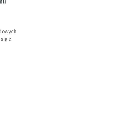
anu
ydowych
się z
m