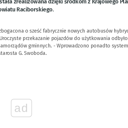
ostała zrealizowana dzięki środkom z Krajowego Pl
wiatu Raciborskiego.
wzbogacona o sześć fabrycznie nowych autobusów hybr
Uroczyste przekazanie pojazdów do użytkowania odbyło 
az samorządów gminnych. - Wprowadzono ponadto syste
 starosta G. Swoboda.
ad