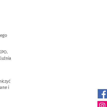
wego
 KPO.
Kuźnia
iczyć
ane i