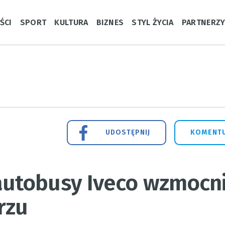
ŚCI
SPORT
KULTURA
BIZNES
STYL ŻYCIA
PARTNERZ
UDOSTĘPNIJ
KOMENTU
utobusy Iveco wzmocni
rzu