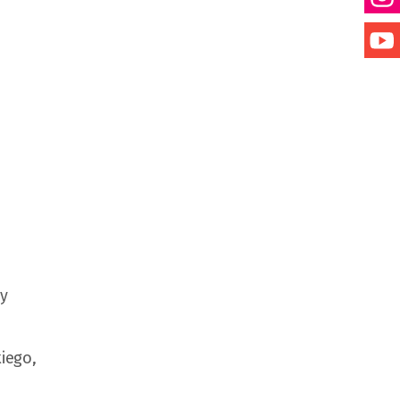
y
iego,