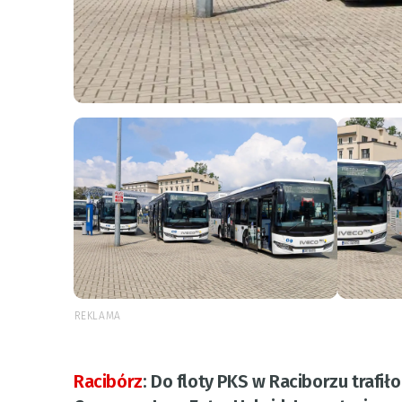
REKLAMA
Racibórz
:
Do floty PKS w Raciborzu traf