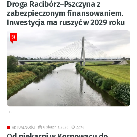
Droga Racibórz–Pszczyna z
zabezpieczonym finansowaniem.
Inwestycja ma ruszyć w 2029 roku
51
RED.
6 sierpnia 2026
22:43
AKTUALNOŚCI
Od piekarni w Kornowacu do