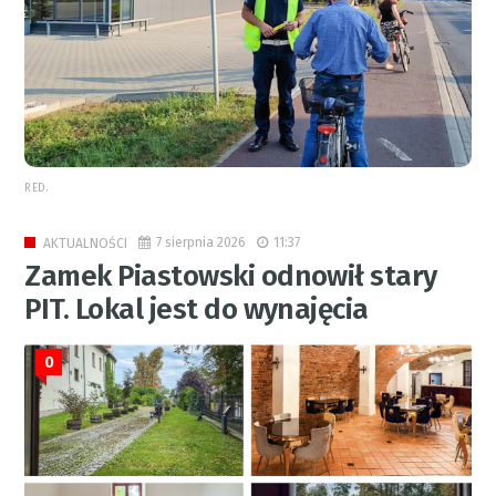
RED.
7 sierpnia 2026
11:37
AKTUALNOŚCI
Zamek Piastowski odnowił stary
PIT. Lokal jest do wynajęcia
0