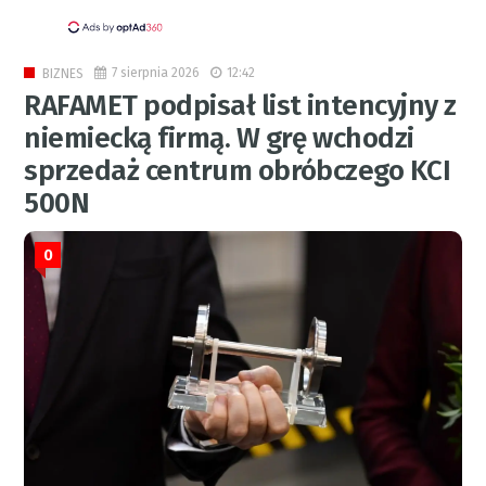
7 sierpnia 2026
12:42
BIZNES
RAFAMET podpisał list intencyjny z
niemiecką firmą. W grę wchodzi
sprzedaż centrum obróbczego KCI
500N
0