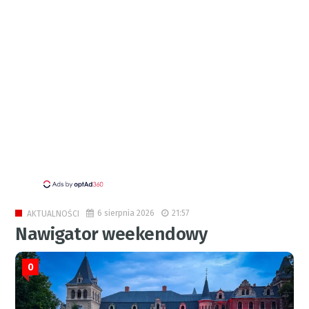
6 sierpnia 2026
21:57
AKTUALNOŚCI
Nawigator weekendowy
0