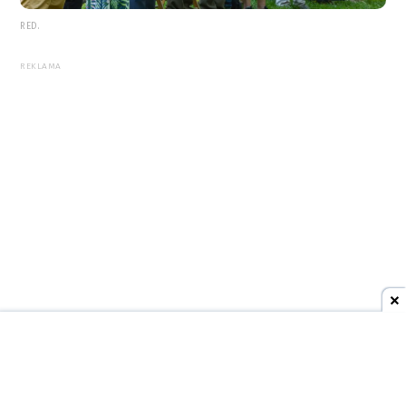
RED.
REKLAMA
7 sierpnia 2026
08:25
AKTUALNOŚCI