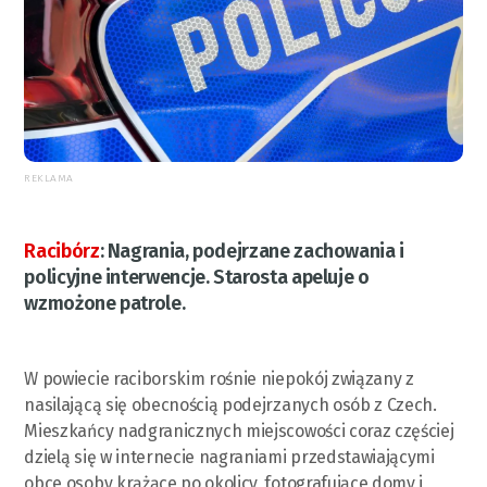
REKLAMA
Racibórz
:
Nagrania, podejrzane zachowania i
policyjne interwencje. Starosta apeluje o
wzmożone patrole.
W powiecie raciborskim rośnie niepokój związany z
nasilającą się obecnością podejrzanych osób z Czech.
Mieszkańcy nadgranicznych miejscowości coraz częściej
dzielą się w internecie nagraniami przedstawiającymi
obce osoby krążące po okolicy, fotografujące domy i