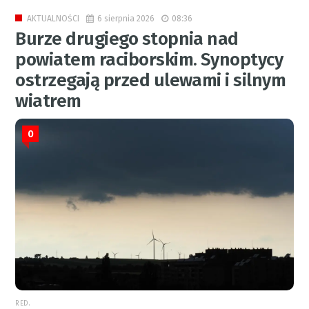
6 sierpnia 2026
08:36
AKTUALNOŚCI
Burze drugiego stopnia nad
powiatem raciborskim. Synoptycy
ostrzegają przed ulewami i silnym
wiatrem
0
RED.