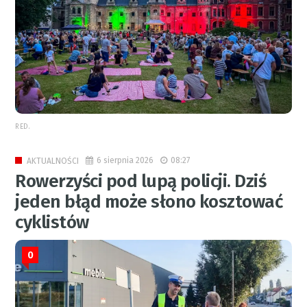
RED.
6 sierpnia 2026
08:27
AKTUALNOŚCI
Rowerzyści pod lupą policji. Dziś
jeden błąd może słono kosztować
cyklistów
0