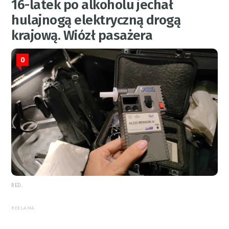
16-latek po alkoholu jechał
hulajnogą elektryczną drogą
krajową. Wiózł pasażera
0
RED.
REKLAMA