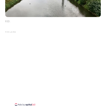
RED.
REKLAMA