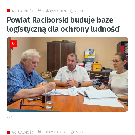
5 sierpnia 2026
20:21
AKTUALNOŚCI
Powiat Raciborski buduje bazę
logistyczną dla ochrony ludności
0
RED.
6 sierpnia 2026
22:43
AKTUALNOŚCI