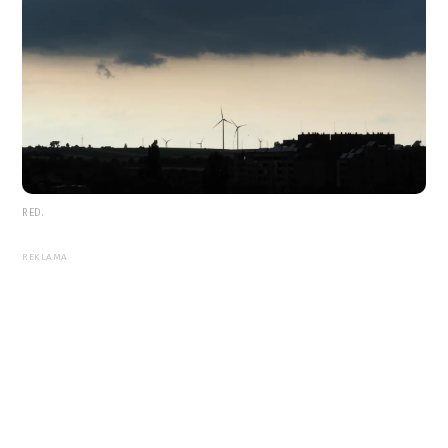
RED.
REKLAMA