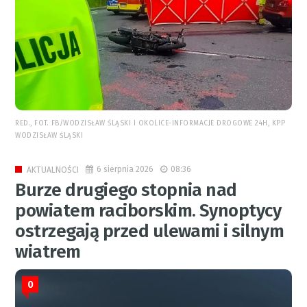
RED., FOT. FB/WODZISŁAW ŚLĄSKI I OKOLICE-INFORMACJE DROGOWE 24H, KPP
WODZISŁAW ŚLĄSKI
6 sierpnia 2026
08:36
AKTUALNOŚCI
Burze drugiego stopnia nad
powiatem raciborskim. Synoptycy
ostrzegają przed ulewami i silnym
wiatrem
0