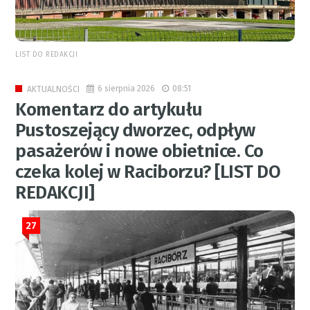
LIST DO REDAKCJI
6 sierpnia 2026
08:51
AKTUALNOŚCI
Komentarz do artykułu
Pustoszejący dworzec, odpływ
pasażerów i nowe obietnice. Co
czeka kolej w Raciborzu? [LIST DO
REDAKCJI]
27