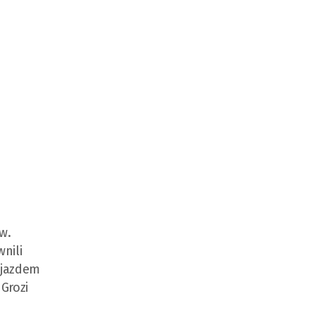
w.
nili
pojazdem
Grozi