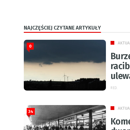
NAJCZĘŚCIEJ CZYTANE ARTYKUŁY
AKTUA
0
Burz
raci
ulew
RED.
AKTUA
34
Kome