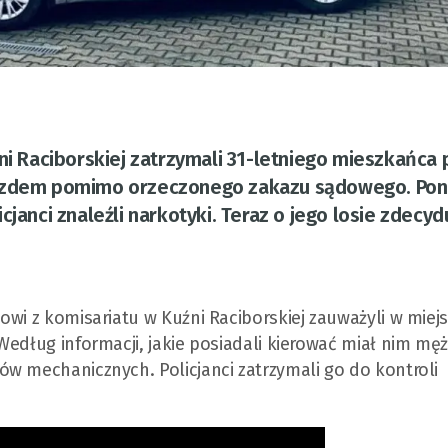
ni Raciborskiej zatrzymali 31-letniego mieszkańca
ojazdem pomimo orzeczonego zakazu sądowego. Po
janci znaleźli narkotyki. Teraz o jego losie zdecyd
owi z komisariatu w Kuźni Raciborskiej zauważyli w miej
Według informacji, jakie posiadali kierować miał nim mę
w mechanicznych. Policjanci zatrzymali go do kontroli