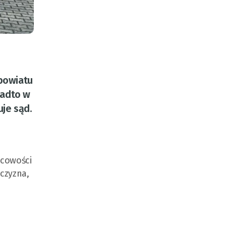
 powiatu
nadto w
uje sąd.
scowości
żczyzna,