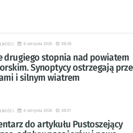
6 sierpnia 2026
08:36
LNOŚCI
e drugiego stopnia nad powiatem
borskim. Synoptycy ostrzegają prz
ami i silnym wiatrem
6 sierpnia 2026
08:51
LNOŚCI
ntarz do artykułu Pustoszejący