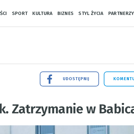
ŚCI
SPORT
KULTURA
BIZNES
STYL ŻYCIA
PARTNERZ
UDOSTĘPNIJ
KOMENTU
nk. Zatrzymanie w Babic