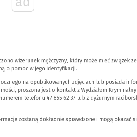
ad
ono wizerunek mężczyzny, który może mieć związek ze
bą o pomoc w jego identyfikacji.
docznego na opublikowanych zdjęciach lub posiada info
samości, proszona jest o kontakt z Wydziałem Kryminaln
numerem telefonu 47 855 62 37 lub z dyżurnym raciborsk
formacje zostaną dokładnie sprawdzone i mogą okazać s