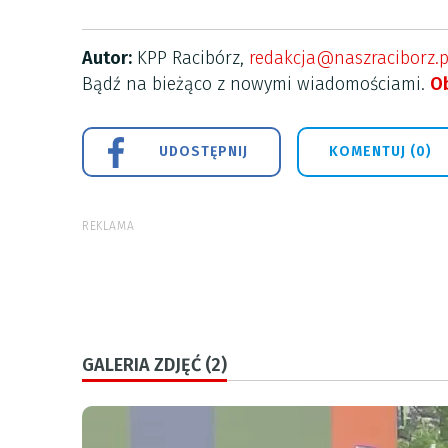
Autor:
KPP Racibórz,
redakcja@naszraciborz.p
Bądź na bieżąco z nowymi wiadomościami.
Ob
UDOSTĘPNIJ
KOMENTUJ (0)
REKLAMA
GALERIA ZDJĘĆ (2)