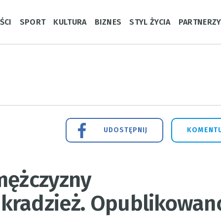
ŚCI
SPORT
KULTURA
BIZNES
STYL ŻYCIA
PARTNERZ
UDOSTĘPNIJ
KOMENTU
 mężczyzny
kradzież. Opublikowan