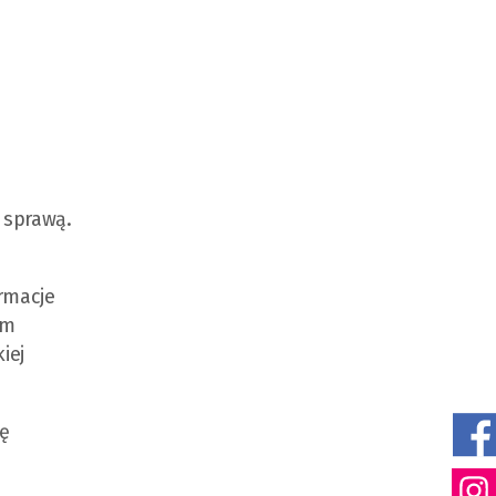
 sprawą.
rmacje
ym
iej
ię