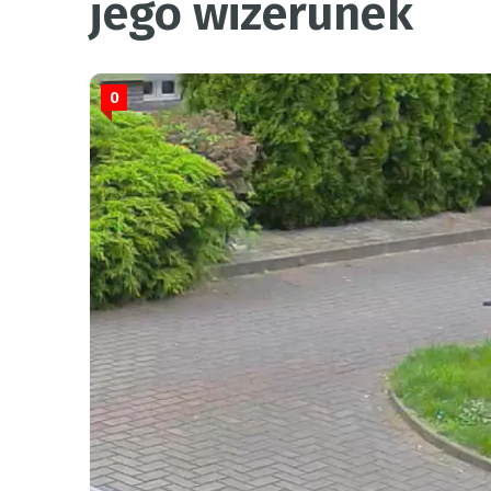
jego wizerunek
0