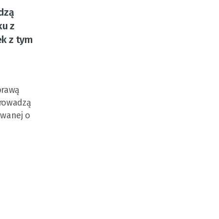
adzą
ku z
k z tym
prawą
prowadzą
ewanej o