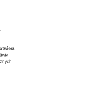
.
ń
 otwiera
liwia
cznych