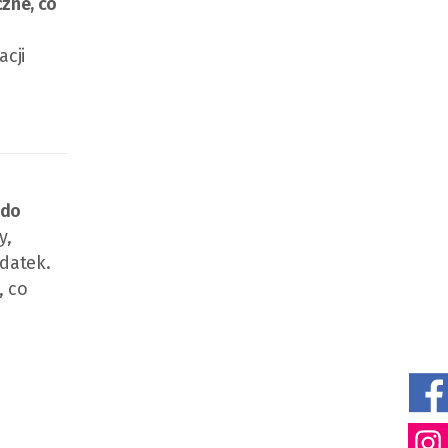
zne, co
cji
 do
y,
datek.
, co