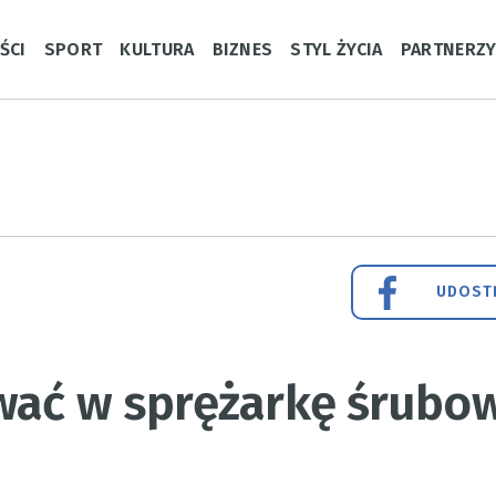
ŚCI
SPORT
KULTURA
BIZNES
STYL ŻYCIA
PARTNERZ
UDOSTĘ
wać w sprężarkę śrubow