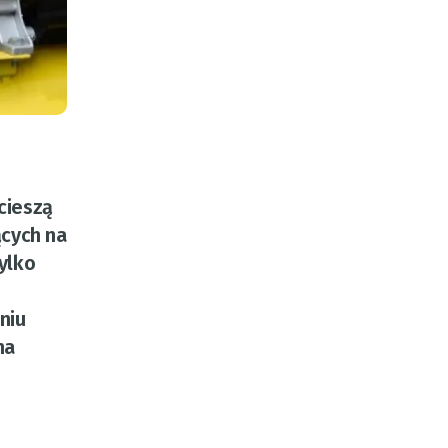
cieszą
cych na
ylko
niu
na