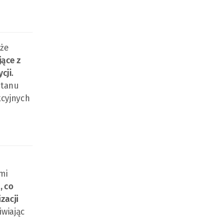
kże
ące z
ycji
.
stanu
kcyjnych
h
mi
, co
zacji
iwiając