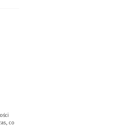
ości
as, co