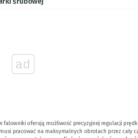
arki śrubowej
ad
alowniki oferują możliwość precyzyjnej regulacji prędk
e musi pracować na maksymalnych obrotach przez cały cz