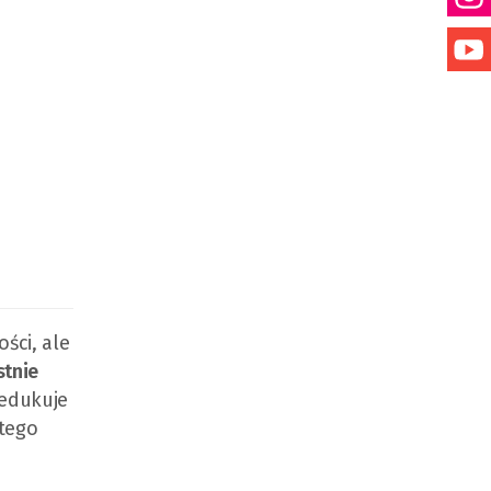
ści, ale
stnie
redukuje
 tego