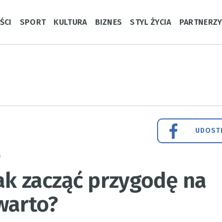
ŚCI
SPORT
KULTURA
BIZNES
STYL ŻYCIA
PARTNERZ
UDOSTĘ
5
jak zacząć przygodę na
warto?