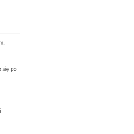
m.
 się po
i