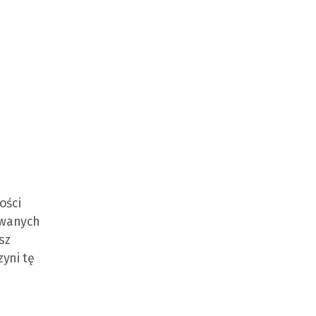
ości
sowanych
sz
zyni tę