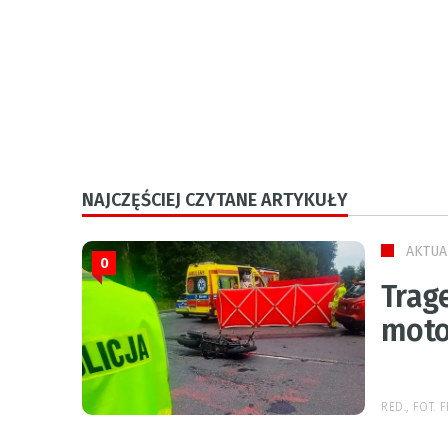
NAJCZĘŚCIEJ CZYTANE ARTYKUŁY
AKTUA
0
Trage
moto
RED., FOT.