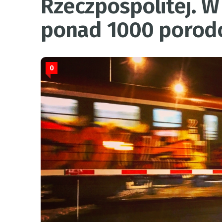
Rzeczpospolitej. 
ponad 1000 poro
0