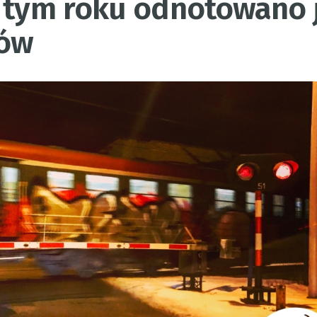
W tym roku odnotowano 
dów