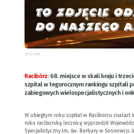
REKLAMA
Racibórz
:
68. miejsce w skali kraju i trz
szpital w tegorocznym rankingu szpitali 
zabiegowych wielospecjalistycznych i on
W ubiegłym roku szpital w Raciborzu znalazł 
roku raciborską lecznicę wyprzedził Wojewódzk
Specjalistyczny im. św. Barbary w Sosnowcu. W