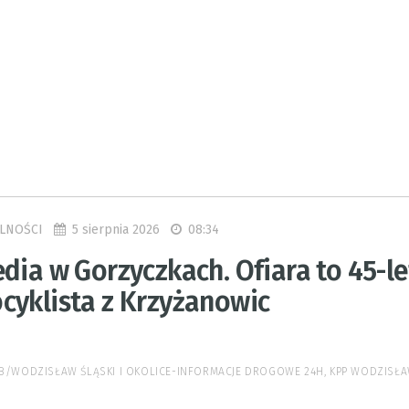
5 sierpnia 2026
08:34
LNOŚCI
dia w Gorzyczkach. Ofiara to 45-le
cyklista z Krzyżanowic
 FB/WODZISŁAW ŚLĄSKI I OKOLICE-INFORMACJE DROGOWE 24H, KPP WODZISŁA