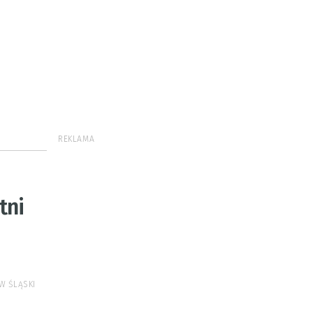
REKLAMA
tni
W ŚLĄSKI