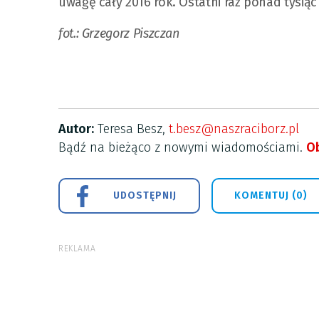
uwagę cały 2016 rok. Ostatni raz ponad tysiąc 
fot.: Grzegorz Piszczan
Autor:
Teresa Besz,
t.besz@naszraciborz.pl
Bądź na bieżąco z nowymi wiadomościami.
Ob
UDOSTĘPNIJ
KOMENTUJ (0)
REKLAMA