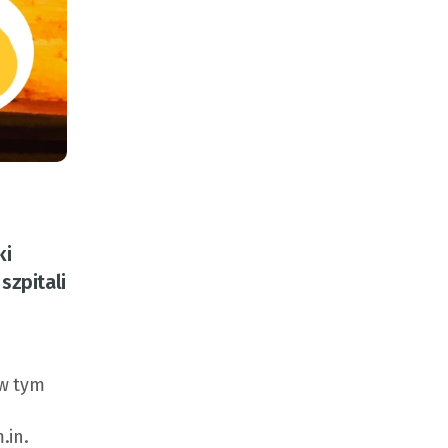
ki
szpitali
 w tym
.in.