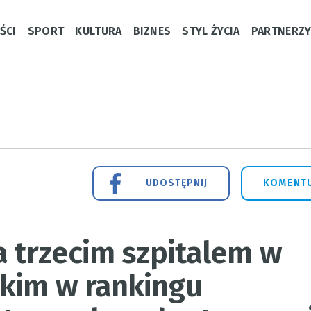
ŚCI
SPORT
KULTURA
BIZNES
STYL ŻYCIA
PARTNERZ
UDOSTĘPNIJ
KOMENTU
a trzecim szpitalem w
kim w rankingu