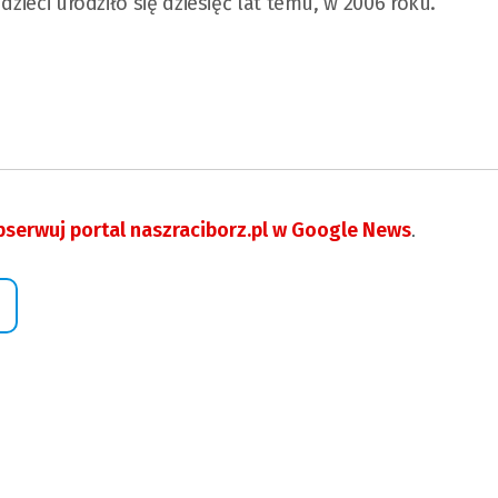
dzieci urodziło się dziesięć lat temu, w 2006 roku.
serwuj portal naszraciborz.pl w Google News
.