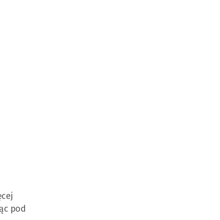
ęcej
rąc pod