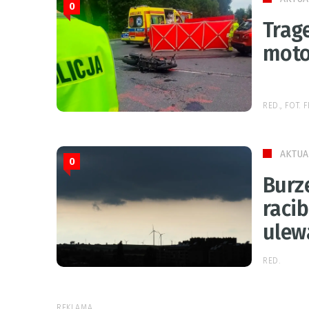
0
Trage
moto
RED., FOT.
AKTUA
0
Burz
raci
ulew
RED.
REKLAMA