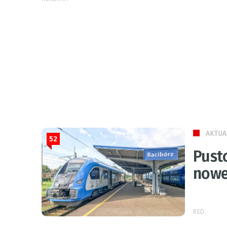
AKTUA
52
Pust
nowe
RED.