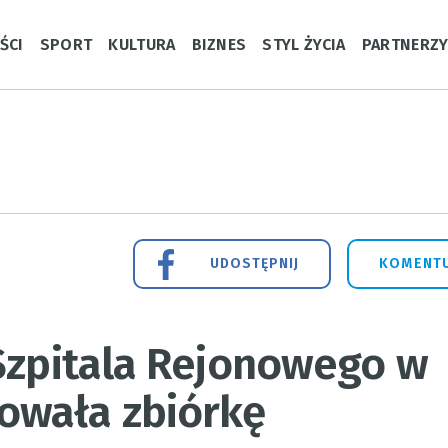
ŚCI
SPORT
KULTURA
BIZNES
STYL ŻYCIA
PARTNERZ
UDOSTĘPNIJ
KOMENTU
 Szpitala Rejonowego w
owała zbiórkę