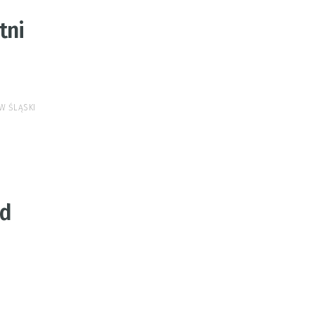
tni
W ŚLĄSKI
ed