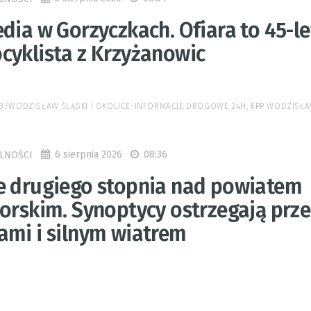
dia w Gorzyczkach. Ofiara to 45-le
cyklista z Krzyżanowic
 FB/WODZISŁAW ŚLĄSKI I OKOLICE-INFORMACJE DROGOWE 24H, KPP WODZISŁA
6 sierpnia 2026
08:36
LNOŚCI
e drugiego stopnia nad powiatem
borskim. Synoptycy ostrzegają prz
ami i silnym wiatrem