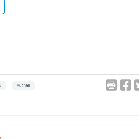
u
Auchan
y