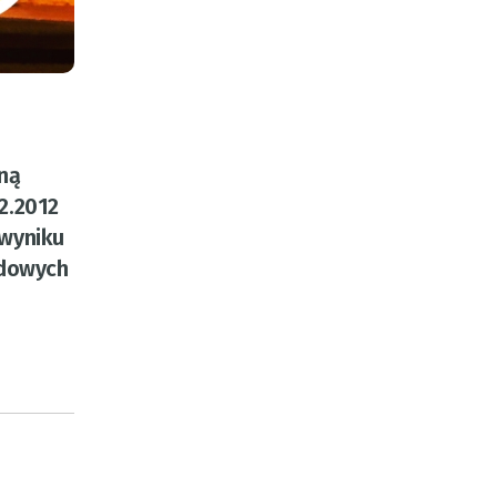
ną
2.2012
 wyniku
ądowych