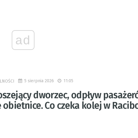
ad
5 sierpnia 2026
11:05
LNOŚCI
oszejący dworzec, odpływ pasażer
 obietnice. Co czeka kolej w Racib