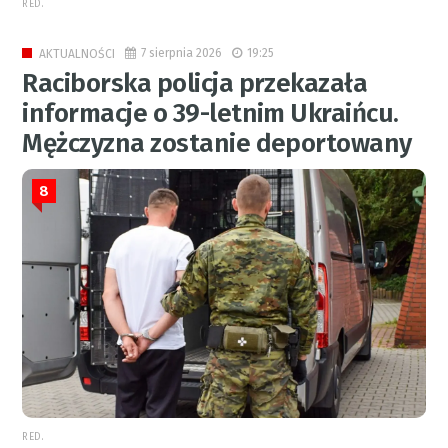
RED.
7 sierpnia 2026
19:25
AKTUALNOŚCI
Raciborska policja przekazała
informacje o 39-letnim Ukraińcu.
Mężczyzna zostanie deportowany
8
RED.