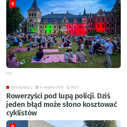
0
RED.
6 sierpnia 2026
08:27
AKTUALNOŚCI
Rowerzyści pod lupą policji. Dziś
jeden błąd może słono kosztować
cyklistów
0