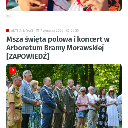
RED.
7 sierpnia 2026
09:25
AKTUALNOŚCI
Msza święta polowa i koncert w
Arboretum Bramy Morawskiej
[ZAPOWIEDŹ]
0