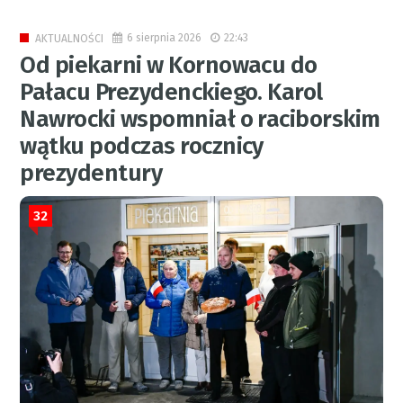
6 sierpnia 2026
22:43
AKTUALNOŚCI
Od piekarni w Kornowacu do
Pałacu Prezydenckiego. Karol
Nawrocki wspomniał o raciborskim
wątku podczas rocznicy
prezydentury
32