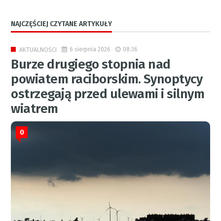
NAJCZĘŚCIEJ CZYTANE ARTYKUŁY
6 sierpnia 2026
08:36
AKTUALNOŚCI
Burze drugiego stopnia nad
powiatem raciborskim. Synoptycy
ostrzegają przed ulewami i silnym
wiatrem
0