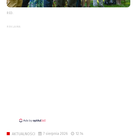
RED.
REKLAMA
7 sierpnia 2026
12:14
AKTUALNOŚCI