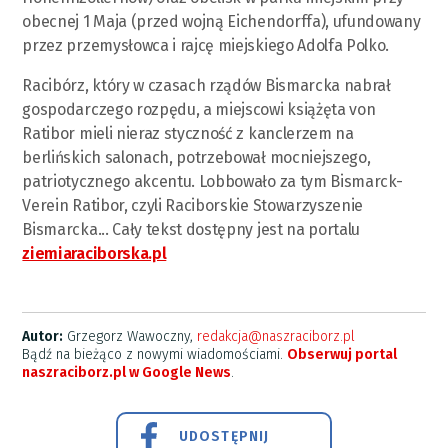
obecnej 1 Maja (przed wojną Eichendorffa), ufundowany
przez przemysłowca i rajcę miejskiego Adolfa Polko.
Racibórz, który w czasach rządów Bismarcka nabrał
gospodarczego rozpędu, a miejscowi książęta von
Ratibor mieli nieraz styczność z kanclerzem na
berlińskich salonach, potrzebował mocniejszego,
patriotycznego akcentu. Lobbowało za tym Bismarck-
Verein Ratibor, czyli Raciborskie Stowarzyszenie
Bismarcka... Cały tekst dostępny jest na portalu
ziemiaraciborska.pl
Autor:
Grzegorz Wawoczny,
redakcja@naszraciborz.pl
Bądź na bieżąco z nowymi wiadomościami.
Obserwuj portal
naszraciborz.pl w Google News
.
UDOSTĘPNIJ