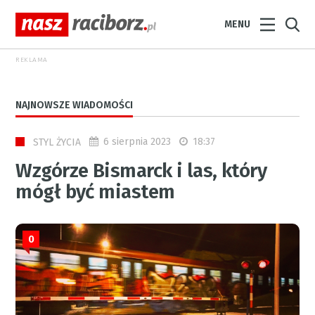
MENU
REKLAMA
NAJNOWSZE WIADOMOŚCI
6 sierpnia 2023
18:37
STYL ŻYCIA
Wzgórze Bismarck i las, który
mógł być miastem
0