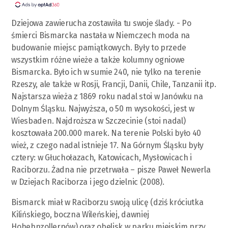
Dziejowa zawierucha zostawiła tu swoje ślady. - Po
śmierci Bismarcka nastała w Niemczech moda na
budowanie miejsc pamiątkowych. Były to przede
wszystkim różne wieże a także kolumny ogniowe
Bismarcka. Było ich w sumie 240, nie tylko na terenie
Rzeszy, ale także w Rosji, Francji, Danii, Chile, Tanzanii itp.
Najstarsza wieża z 1869 roku nadal stoi w Janówku na
Dolnym Śląsku. Najwyższa, o 50 m wysokości, jest w
Wiesbaden. Najdroższa w Szczecinie (stoi nadal)
kosztowała 200.000 marek. Na terenie Polski było 40
wież, z czego nadal istnieje 17. Na Górnym Śląsku były
cztery: w Głuchołazach, Katowicach, Mysłowicach i
Raciborzu. Żadna nie przetrwała – pisze Paweł Newerla
w Dziejach Raciborza i jego dzielnic (2008).
Bismarck miał w Raciborzu swoją ulicę (dziś króciutka
Kilińskiego, boczna Wileńskiej, dawniej
Hohehnzollernów) oraz obelisk w parku miejskim przy