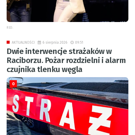
RED.
6 sierpnia 2026
09:51
AKTUALNOŚCI
Dwie interwencje strażaków w
Raciborzu. Pożar rozdzielni i alarm
czujnika tlenku węgla
0