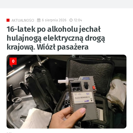
6 sierpnia 2026
12:04
AKTUALNOŚCI
16-latek po alkoholu jechał
hulajnogą elektryczną drogą
krajową. Wiózł pasażera
0