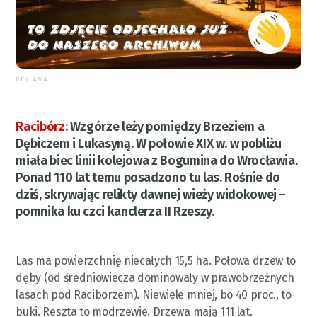
REKLAMA
Racibórz
:
Wzgórze leży pomiędzy Brzeziem a
Dębiczem i Lukasyną. W połowie XIX w. w pobliżu
miała biec linii kolejowa z Bogumina do Wrocławia.
Ponad 110 lat temu posadzono tu las. Rośnie do
dziś, skrywając relikty dawnej wieży widokowej –
pomnika ku czci kanclerza II Rzeszy.
Las ma powierzchnię niecałych 15,5 ha. Połowa drzew to
dęby (od średniowiecza dominowały w prawobrzeżnych
lasach pod Raciborzem). Niewiele mniej, bo 40 proc., to
buki. Reszta to modrzewie. Drzewa mają 111 lat.