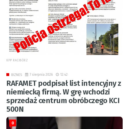
KPP RACIBÓRZ
7 sierpnia 2026
12:42
BIZNES
RAFAMET podpisał list intencyjny z
niemiecką firmą. W grę wchodzi
sprzedaż centrum obróbczego KCI
500N
0