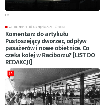
RED.
6 sierpnia 2026
08:51
AKTUALNOŚCI
Komentarz do artykułu
Pustoszejący dworzec, odpływ
pasażerów i nowe obietnice. Co
czeka kolej w Raciborzu? [LIST DO
REDAKCJI]
34