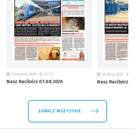
6 sierpnia 2026
20:53
30 lipca 2026
18
Nasz Racibórz 07.08.2026
Nasz Racibórz 31
ZOBACZ WSZYSTKIE