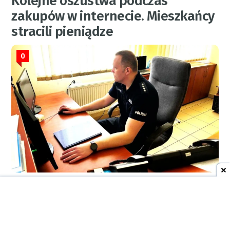
Kolejne oszustwa podczas
zakupów w internecie. Mieszkańcy
stracili pieniądze
0
KPP
5 sierpnia 2026
09:50
AKTUALNOŚCI
Oszuści znów zaatakowali.