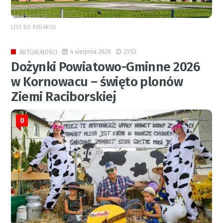
LIST DO REDAKCJI
4 sierpnia 2026
21:53
AKTUALNOŚCI
Dożynki Powiatowo-Gminne 2026
w Kornowacu – święto plonów
Ziemi Raciborskiej
0