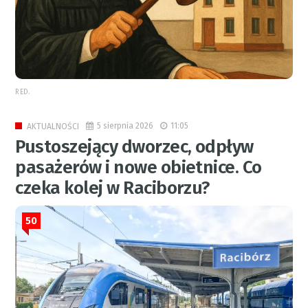
RED.
5 sierpnia 2026
11:05
AKTUALNOŚCI
Pustoszejący dworzec, odpływ
pasażerów i nowe obietnice. Co
czeka kolej w Raciborzu?
50