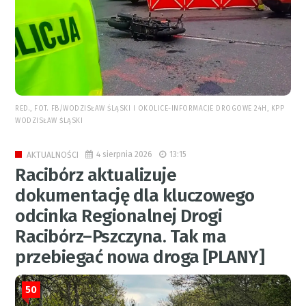
RED., FOT. FB/WODZISŁAW ŚLĄSKI I OKOLICE-INFORMACJE DROGOWE 24H, KPP
WODZISŁAW ŚLĄSKI
4 sierpnia 2026
13:15
AKTUALNOŚCI
Racibórz aktualizuje
dokumentację dla kluczowego
odcinka Regionalnej Drogi
Racibórz–Pszczyna. Tak ma
przebiegać nowa droga [PLANY]
50