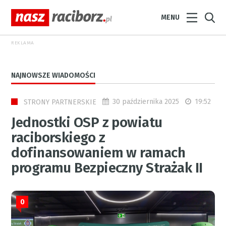
MENU
REKLAMA
NAJNOWSZE WIADOMOŚCI
30 października 2025
19:52
STRONY PARTNERSKIE
Jednostki OSP z powiatu
raciborskiego z
dofinansowaniem w ramach
programu Bezpieczny Strażak II
0