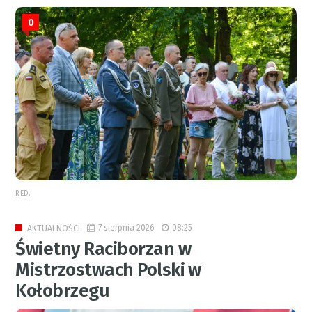
0
RED.
7 sierpnia 2026
08:25
AKTUALNOŚCI
Świetny Raciborzan w
Mistrzostwach Polski w
Kołobrzegu