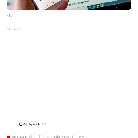
RED.
REKLAMA
8 sierpnia 2026
13:25
AKTUALNOŚCI