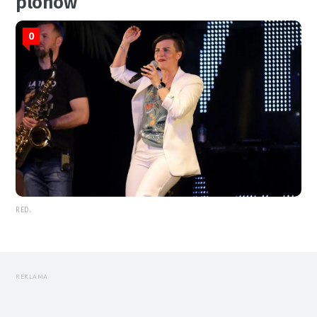
plonów
0
RED.
REKLAMA