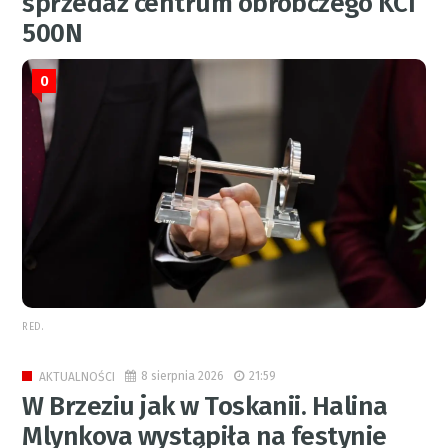
sprzedaż centrum obróbczego KCI
500N
0
RED.
8 sierpnia 2026
21:59
AKTUALNOŚCI
W Brzeziu jak w Toskanii. Halina
Mlynkova wystąpiła na festynie