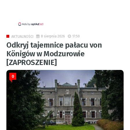
8 sierpnia 2026
17:50
AKTUALNOŚCI
Odkryj tajemnice pałacu von
Königów w Modzurowie
[ZAPROSZENIE]
0