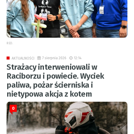
RED.
7 sierpnia 2026
12:14
AKTUALNOŚCI
Strażacy interweniowali w
Raciborzu i powiecie. Wyciek
paliwa, pożar ścierniska i
nietypowa akcja z kotem
0