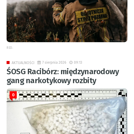
RED.
7 sierpnia 2026
09:13
AKTUALNOŚCI
ŚOSG Racibórz: międzynarodowy
gang narkotykowy rozbity
0