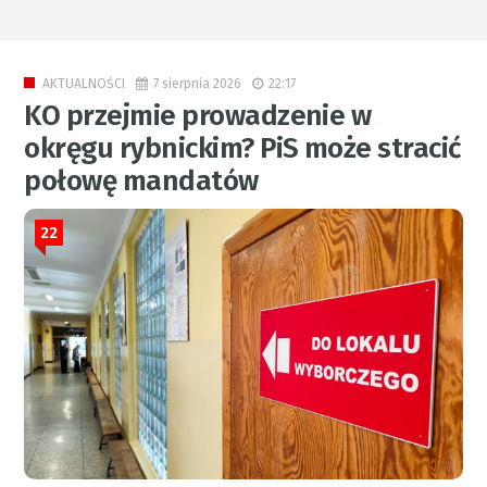
7 sierpnia 2026
22:17
AKTUALNOŚCI
KO przejmie prowadzenie w
okręgu rybnickim? PiS może stracić
połowę mandatów
22