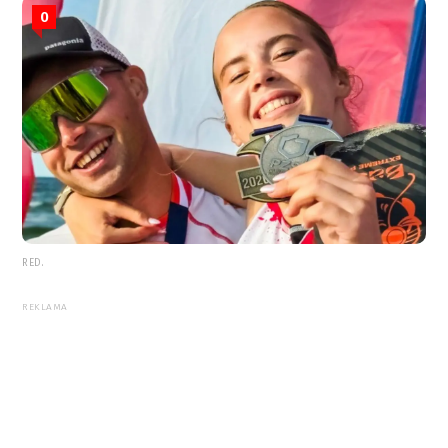
0
RED.
REKLAMA