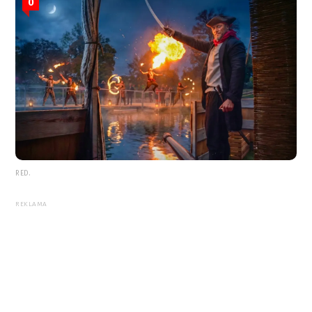
0
RED.
REKLAMA