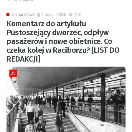
LIST DO REDAKCJI
6 sierpnia 2026
08:51
AKTUALNOŚCI
Komentarz do artykułu
Pustoszejący dworzec, odpływ
pasażerów i nowe obietnice. Co
czeka kolej w Raciborzu? [LIST DO
REDAKCJI]
25