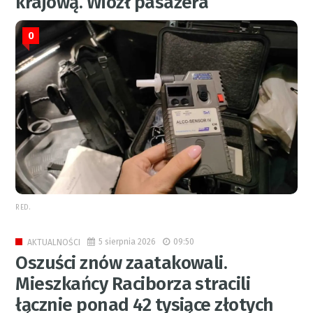
krajową. Wiózł pasażera
0
RED.
5 sierpnia 2026
09:50
AKTUALNOŚCI
Oszuści znów zaatakowali.
Mieszkańcy Raciborza stracili
łącznie ponad 42 tysiące złotych