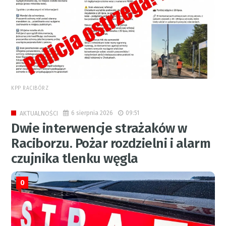
KPP RACIBÓRZ
6 sierpnia 2026
09:51
AKTUALNOŚCI
Dwie interwencje strażaków w
Raciborzu. Pożar rozdzielni i alarm
czujnika tlenku węgla
0