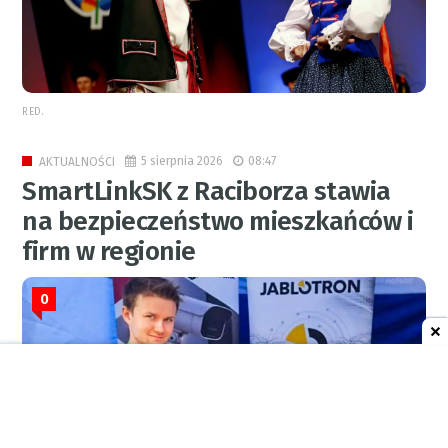
RED.
5 sierpnia 2026
08:47
AKTUALNOŚCI
SmartLinkSK z Raciborza stawia
na bezpieczeństwo mieszkańców i
firm w regionie
0