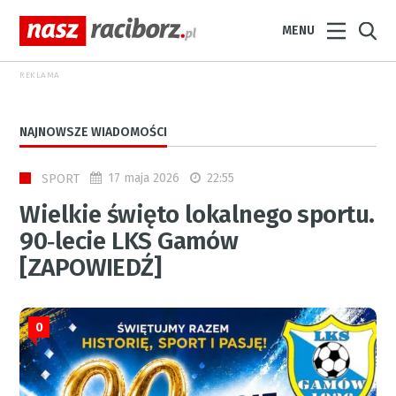
MENU
REKLAMA
NAJNOWSZE WIADOMOŚCI
17 maja 2026
22:55
SPORT
Wielkie święto lokalnego sportu.
90‑lecie LKS Gamów
[ZAPOWIEDŹ]
0