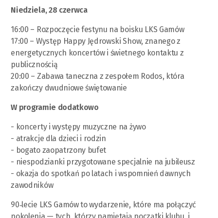
Niedziela, 28 czerwca
16:00 – Rozpoczęcie festynu na boisku LKS Gamów
17:00 – Występ Happy Jędrowski Show, znanego z
energetycznych koncertów i świetnego kontaktu z
publicznością
20:00 – Zabawa taneczna z zespołem Rodos, która
zakończy dwudniowe świętowanie
W programie dodatkowo
- koncerty i występy muzyczne na żywo
- atrakcje dla dzieci i rodzin
- bogato zaopatrzony bufet
- niespodzianki przygotowane specjalnie na jubileusz
- okazja do spotkań po latach i wspomnień dawnych
zawodników
90‑lecie LKS Gamów to wydarzenie, które ma połączyć
pokolenia — tych, którzy pamiętają początki klubu, i