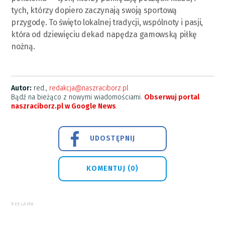
tych, którzy dopiero zaczynają swoją sportową
przygodę. To święto lokalnej tradycji, wspólnoty i pasji,
która od dziewięciu dekad napędza gamowską piłkę
nożną.
Autor:
red.,
redakcja@naszraciborz.pl
Bądź na bieżąco z nowymi wiadomościami.
Obserwuj portal
naszraciborz.pl w Google News
.
UDOSTĘPNIJ
KOMENTUJ (0)
REKLAMA