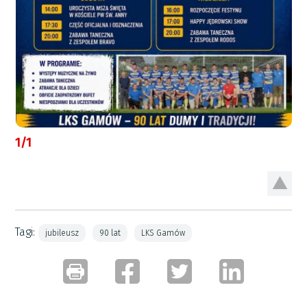
1/1
Tagi:
jubileusz
90 lat
LKS Gamów