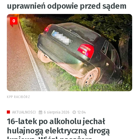
uprawnień odpowie przed sądem
0
KPP RACIBÓRZ
6 sierpnia 2026
12:04
AKTUALNOŚCI
16-latek po alkoholu jechał
hulajnogą elektryczną drogą