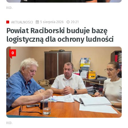
RED.
5 sierpnia 2026
20:21
AKTUALNOŚCI
Powiat Raciborski buduje bazę
logistyczną dla ochrony ludności
0
RED.