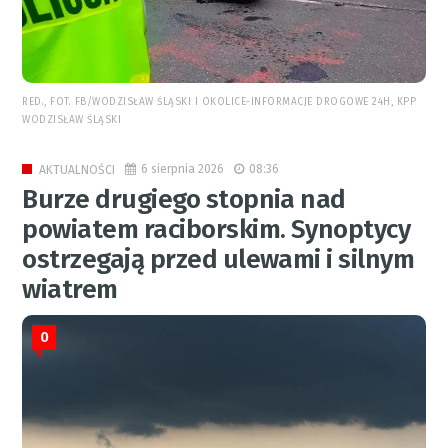
RED., FOT. FB/WODZISŁAW ŚLĄSKI I OKOLICE-INFORMACJE DROGOWE 24H, KPP
WODZISŁAW ŚLĄSKI
6 sierpnia 2026
08:36
AKTUALNOŚCI
Burze drugiego stopnia nad
powiatem raciborskim. Synoptycy
ostrzegają przed ulewami i silnym
wiatrem
0