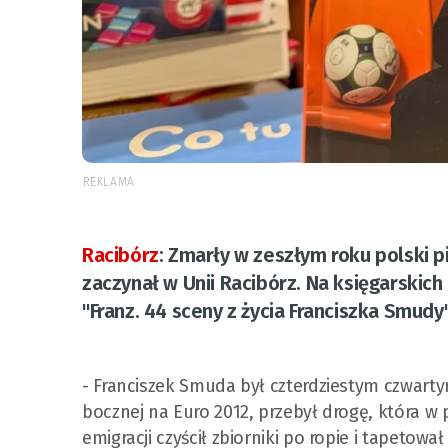
REKLAMA
Racibórz
:
Zmarły w zeszłym roku polski pił
zaczynał w Unii Racibórz. Na księgarskich
"Franz. 44 sceny z życia Franciszka Smudy"
- Franciszek Smuda był czterdziestym czwartym
bocznej na Euro 2012, przebył drogę, która w 
emigracji czyścił zbiorniki po ropie i tapetow