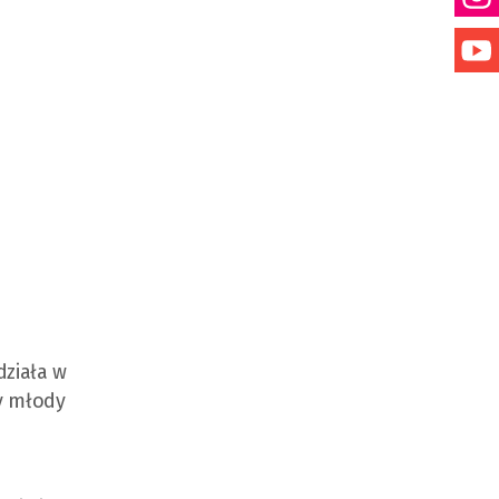
działa w
y młody