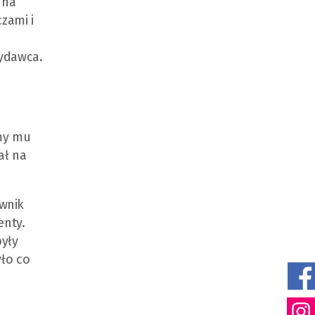
 na
zami i
wydawca.
śmy mu
ał na
ownik
enty.
były
yło co