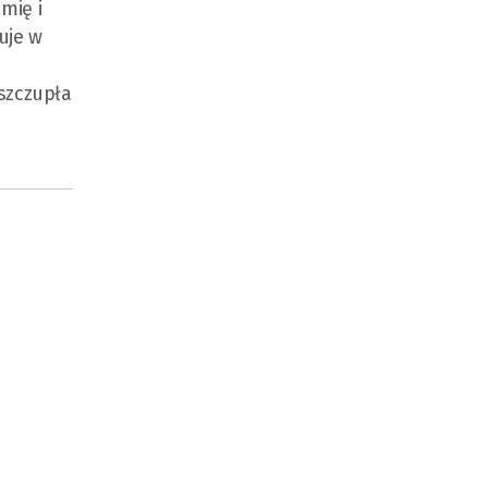
mię i
uje w
 szczupła