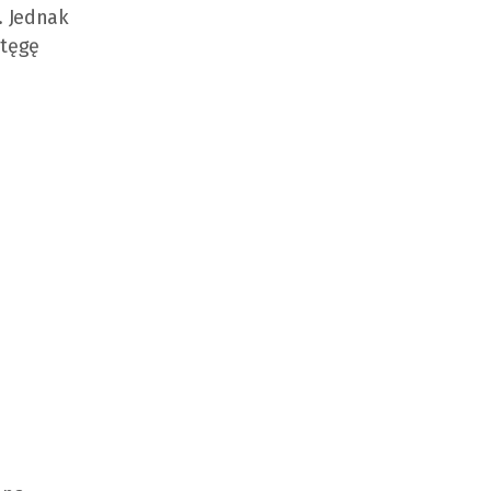
. Jednak
otęgę