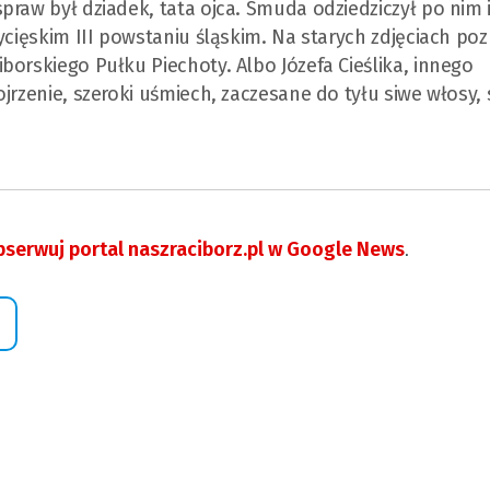
raw był dziadek, tata ojca. Smuda odziedziczył po nim i
ycięskim III powstaniu śląskim. Na starych zdjęciach poz
borskiego Pułku Piechoty. Albo Józefa Cieślika, innego
jrzenie, szeroki uśmiech, zaczesane do tyłu siwe włosy,
serwuj portal naszraciborz.pl w Google News
.