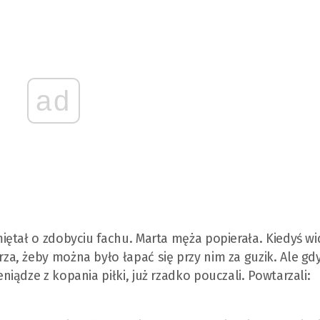
ad
ętał o zdobyciu fachu. Marta męża popierała. Kiedyś wi
a, żeby można było łapać się przy nim za guzik. Ale gd
ądze z kopania piłki, już rzadko pouczali. Powtarzali: