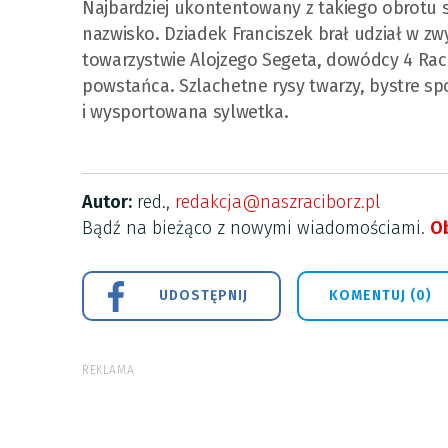
Najbardziej ukontentowany z takiego obrotu sp
nazwisko. Dziadek Franciszek brał udział w zw
towarzystwie Alojzego Segeta, dowódcy 4 Raci
powstańca. Szlachetne rysy twarzy, bystre spo
i wysportowana sylwetka.
Autor:
red.,
redakcja@naszraciborz.pl
Bądź na bieżąco z nowymi wiadomościami.
Ob
UDOSTĘPNIJ
KOMENTUJ (0)
REKLAMA