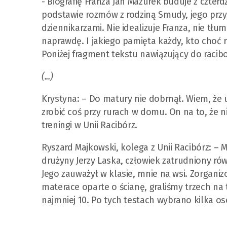
- Biografię Franza Jan Mazurek buduje z czter
podstawie rozmów z rodziną Smudy, jego przyja
dziennikarzami. Nie idealizuje Franza, nie tłu
naprawdę. I jakiego pamięta każdy, kto choć 
Poniżej fragment tekstu nawiązujący do racibo
(...)
Krystyna: – Do matury nie dobrnął. Wiem, że 
zrobić coś przy rurach w domu. On na to, że n
treningi w Unii Racibórz.
Ryszard Majkowski, kolega z Unii Racibórz: – M
drużyny Jerzy Laska, człowiek zatrudniony równ
Jego zauważył w klasie, mnie na wsi. Zorgani
materace oparte o ścianę, graliśmy trzech na
najmniej 10. Po tych testach wybrano kilka osó