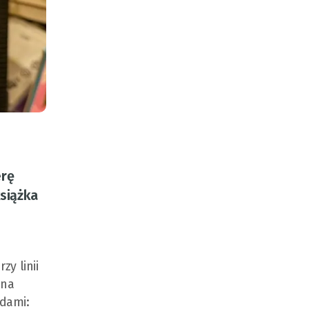
erę
książka
y linii
 na
ndami: