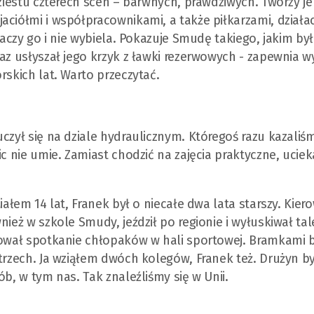
dziestu czterech scen – barwnych, prawdziwych. Tworzy je
ciółmi i współpracownikami, a także piłkarzami, działac
maczy go i nie wybiela. Pokazuje Smudę takiego, jakim był
raz usłyszał jego krzyk z ławki rezerwowych - zapewnia 
rskich lat. Warto przeczytać.
uczył się na dziale hydraulicznym. Któregoś razu kazali
ic nie umie. Zamiast chodzić na zajęcia praktyczne, uciek
iałem 14 lat, Franek był o niecałe dwa lata starszy. Kier
ież w szkole Smudy, jeździł po regionie i wyłuskiwał tal
zował spotkanie chłopaków w hali sportowej. Bramkami 
 trzech. Ja wziąłem dwóch kolegów, Franek też. Drużyn b
b, w tym nas. Tak znaleźliśmy się w Unii.