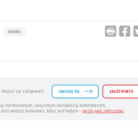
boisko
 musisz się zalogować)
ZALOGUJ SIĘ
ZAŁÓŻ KONTO
a się niestosownym, nasyconym nienawiścią komentarzom,
eśli widzisz komentarz, który jest hejtem –
wyślij nam zgłoszenie
.