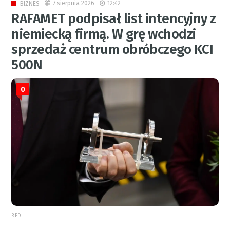
7 sierpnia 2026
12:42
BIZNES
RAFAMET podpisał list intencyjny z
niemiecką firmą. W grę wchodzi
sprzedaż centrum obróbczego KCI
500N
0
RED.