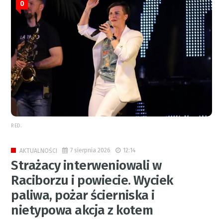
0
RED.
7 sierpnia 2026
12:14
AKTUALNOŚCI
Strażacy interweniowali w
Raciborzu i powiecie. Wyciek
paliwa, pożar ścierniska i
nietypowa akcja z kotem