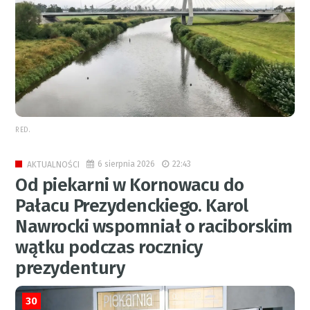
RED.
6 sierpnia 2026
22:43
AKTUALNOŚCI
Od piekarni w Kornowacu do
Pałacu Prezydenckiego. Karol
Nawrocki wspomniał o raciborskim
wątku podczas rocznicy
prezydentury
30