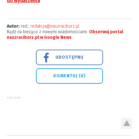
do wydarzenia
Autor:
red.,
redakcja@naszraciborz.pl
Bądź na bieżąco z nowymi wiadomościami.
Obserwuj portal
naszraciborz.pl w Google News
.
UDOSTĘPNIJ
KOMENTUJ (0)
REKLAMA