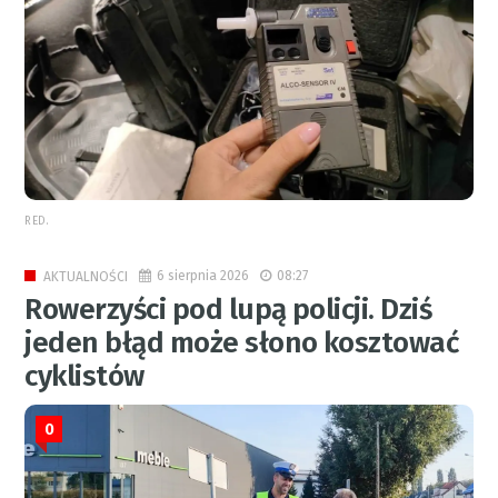
RED.
6 sierpnia 2026
08:27
AKTUALNOŚCI
Rowerzyści pod lupą policji. Dziś
jeden błąd może słono kosztować
cyklistów
0