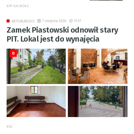
KPP RACIBÓRZ
7 sierpnia 2026
11:37
AKTUALNOŚCI
Zamek Piastowski odnowił stary
PIT. Lokal jest do wynajęcia
0
RED.