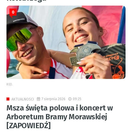
0
RED.
7 sierpnia 2026
09:25
AKTUALNOŚCI
Msza święta polowa i koncert w
Arboretum Bramy Morawskiej
[ZAPOWIEDŹ]