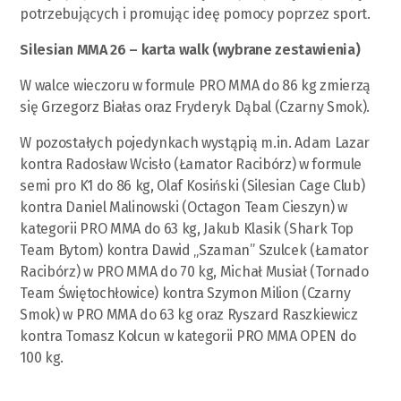
potrzebujących i promując ideę pomocy poprzez sport.
Silesian MMA 26 – karta walk (wybrane zestawienia)
W walce wieczoru w formule PRO MMA do 86 kg zmierzą
się Grzegorz Białas oraz Fryderyk Dąbal (Czarny Smok).
W pozostałych pojedynkach wystąpią m.in. Adam Lazar
kontra Radosław Wcisło (Łamator Racibórz) w formule
semi pro K1 do 86 kg, Olaf Kosiński (Silesian Cage Club)
kontra Daniel Malinowski (Octagon Team Cieszyn) w
kategorii PRO MMA do 63 kg, Jakub Klasik (Shark Top
Team Bytom) kontra Dawid „Szaman” Szulcek (Łamator
Racibórz) w PRO MMA do 70 kg, Michał Musiał (Tornado
Team Świętochłowice) kontra Szymon Milion (Czarny
Smok) w PRO MMA do 63 kg oraz Ryszard Raszkiewicz
kontra Tomasz Kolcun w kategorii PRO MMA OPEN do
100 kg.