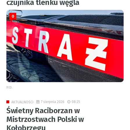
czujnika tlenku węgla
0
RED.
7 sierpnia 2026
08:25
AKTUALNOŚCI
Świetny Raciborzan w
Mistrzostwach Polski w
Kołobrzegu