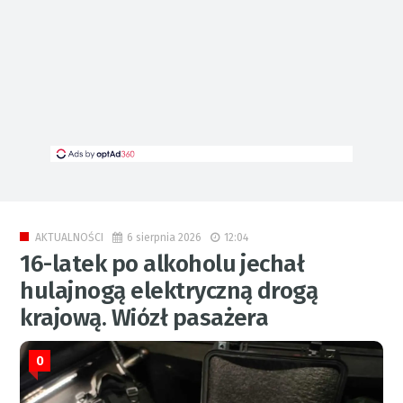
6 sierpnia 2026
12:04
AKTUALNOŚCI
16-latek po alkoholu jechał
hulajnogą elektryczną drogą
krajową. Wiózł pasażera
0