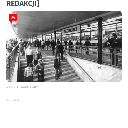
REDAKCJI]
34
MATERIAŁ NADESŁANY
REKLAMA