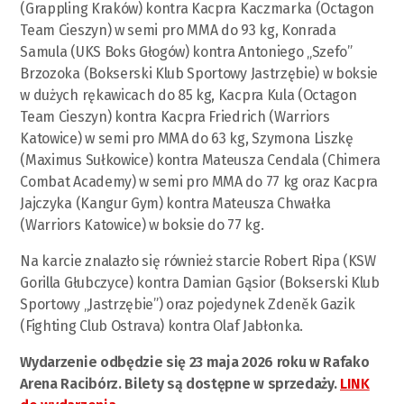
(Grappling Kraków) kontra Kacpra Kaczmarka (Octagon
Team Cieszyn) w semi pro MMA do 93 kg, Konrada
Samula (UKS Boks Głogów) kontra Antoniego „Szefo”
Brzozoka (Bokserski Klub Sportowy Jastrzębie) w boksie
w dużych rękawicach do 85 kg, Kacpra Kula (Octagon
Team Cieszyn) kontra Kacpra Friedrich (Warriors
Katowice) w semi pro MMA do 63 kg, Szymona Liszkę
(Maximus Sułkowice) kontra Mateusza Cendala (Chimera
Combat Academy) w semi pro MMA do 77 kg oraz Kacpra
Jajczyka (Kangur Gym) kontra Mateusza Chwałka
(Warriors Katowice) w boksie do 77 kg.
Na karcie znalazło się również starcie Robert Ripa (KSW
Gorilla Głubczyce) kontra Damian Gąsior (Bokserski Klub
Sportowy „Jastrzębie”) oraz pojedynek Zdeněk Gazik
(Fighting Club Ostrava) kontra Olaf Jabłonka.
Wydarzenie odbędzie się 23 maja 2026 roku w Rafako
Arena Racibórz. Bilety są dostępne w sprzedaży.
LINK