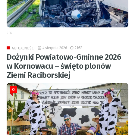
RED.
4 sierpnia 2026
21:53
AKTUALNOŚCI
Dożynki Powiatowo-Gminne 2026
w Kornowacu – święto plonów
Ziemi Raciborskiej
0