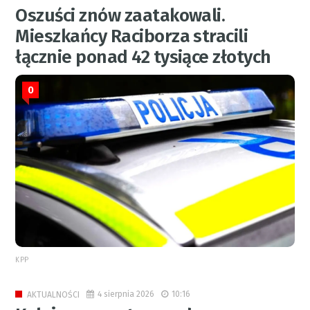
Oszuści znów zaatakowali.
Mieszkańcy Raciborza stracili
łącznie ponad 42 tysiące złotych
0
KPP
4 sierpnia 2026
10:16
AKTUALNOŚCI