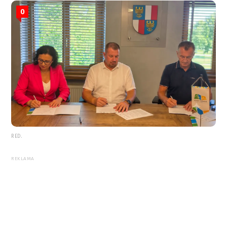
0
RED.
REKLAMA