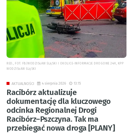
RED., FOT. FB/WODZISŁAW ŚLĄSKI I OKOLICE-INFORMACJE DROGOWE 24H, KPP
WODZISŁAW ŚLĄSKI
4 sierpnia 2026
13:15
AKTUALNOŚCI
Racibórz aktualizuje
dokumentację dla kluczowego
odcinka Regionalnej Drogi
Racibórz–Pszczyna. Tak ma
przebiegać nowa droga [PLANY]