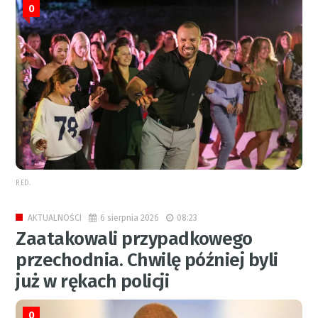
0
RED.
6 sierpnia 2026
08:23
AKTUALNOŚCI
Zaatakowali przypadkowego
przechodnia. Chwilę później byli
już w rękach policji
0