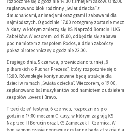
rozpocznie się o godzinie 14:00 turniejem żaków. O 15:00
zaplanowano blok rodzinny „Świat dziecka” z
dmuchańcami, animacjami oraz grami i zabawami dla
najmłodszych. O godzinie 17:00 rozegrany zostanie mecz
A klasy, w którym zmierzą się KS Naprzód Borucin i LKS
Zabełków. Wieczorem, od 19:00, odbędzie się zabawa
pod namiotem z zespołem Rodos, a dzień zakończy
pokaz pirotechniczny o godzinie 22:00.
Drugiego dnia, 5 czerwca, przewidziano turniej „6
piłkarskich o Puchar Prezesa”, który rozpocznie się o
15:00. Równolegle kontynuowane będą atrakcje dla
dzieci w ramach „Świata dziecka”. Wieczorem, o 19:00,
zaplanowano bal muzykantów pod namiotem z udziałem
zespołów Lovers i Bravo.
Trzeci dzień festynu, 6 czerwca, rozpocznie się o
godzinie 17:00 meczem C klasy, w którym zagrają KS
Naprzód II Borucin oraz LKS Zameczek II Czernica. W
tym samym czasie ponownie dostępne będą atrakcje dla