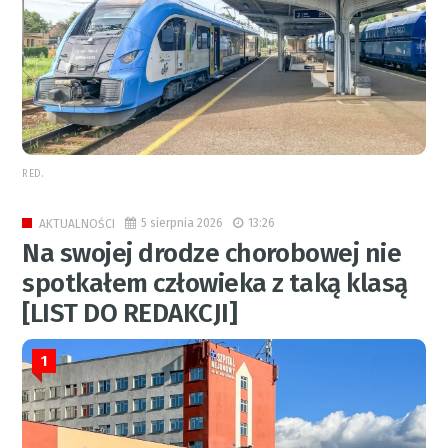
RED.
5 sierpnia 2026
13:26
AKTUALNOŚCI
Na swojej drodze chorobowej nie
spotkałem człowieka z taką klasą
[LIST DO REDAKCJI]
1