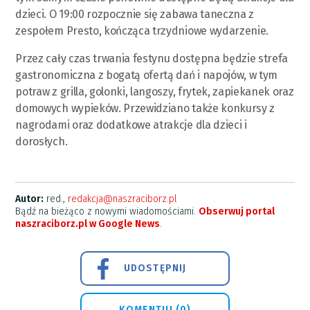
dzieci. O 19:00 rozpocznie się zabawa taneczna z
zespołem Presto, kończąca trzydniowe wydarzenie.
Przez cały czas trwania festynu dostępna będzie strefa
gastronomiczna z bogatą ofertą dań i napojów, w tym
potraw z grilla, golonki, langoszy, frytek, zapiekanek oraz
domowych wypieków. Przewidziano także konkursy z
nagrodami oraz dodatkowe atrakcje dla dzieci i
dorosłych.
Autor:
red.,
redakcja@naszraciborz.pl
Bądź na bieżąco z nowymi wiadomościami.
Obserwuj portal
naszraciborz.pl w Google News
.
UDOSTĘPNIJ
KOMENTUJ (0)