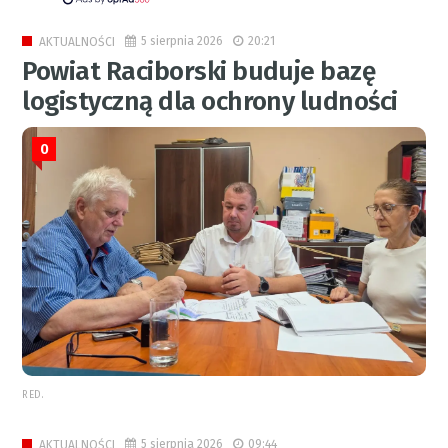
5 sierpnia 2026
20:21
AKTUALNOŚCI
Powiat Raciborski buduje bazę
logistyczną dla ochrony ludności
0
RED.
5 sierpnia 2026
09:44
AKTUALNOŚCI