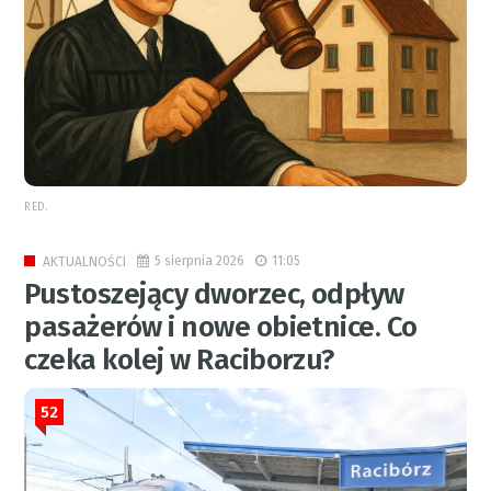
RED.
5 sierpnia 2026
11:05
AKTUALNOŚCI
Pustoszejący dworzec, odpływ
pasażerów i nowe obietnice. Co
czeka kolej w Raciborzu?
52