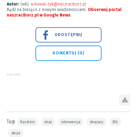
Autor:
(wk),
w.kowalczyk@naszraciborz.pl
Bądź na bieżąco z nowymi wiadomościami.
Obserwuj portal
naszraciborz.pl w Google News
.
UDOSTĘPNIJ
KOMENTUJ (0)
REKLAMA
Tagi:
Racibórz
straż
interwencja
strażacy
JRG
akcja