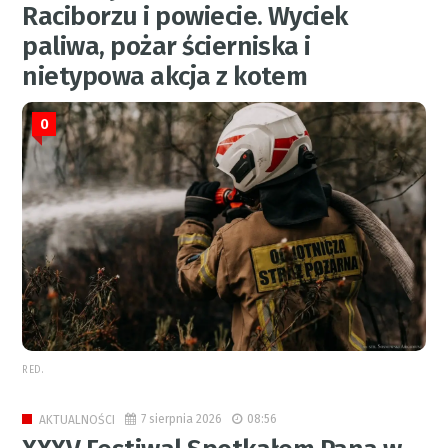
Raciborzu i powiecie. Wyciek
paliwa, pożar ścierniska i
nietypowa akcja z kotem
0
RED.
7 sierpnia 2026
08:56
AKTUALNOŚCI