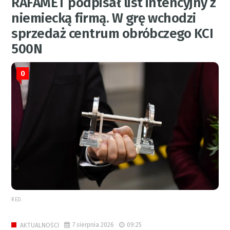
RAFAMET podpisał list intencyjny z
niemiecką firmą. W grę wchodzi
sprzedaż centrum obróbczego KCI
500N
0
RED.
7 sierpnia 2026
09:25
AKTUALNOŚCI