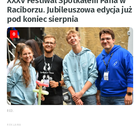
XXXV Festiwal Spotkałem Pana w
Raciborzu. Jubileuszowa edycja już
pod koniec sierpnia
0
RED.
REKLAMA