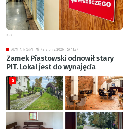
RED.
7 sierpnia 2026
11:37
AKTUALNOŚCI
Zamek Piastowski odnowił stary
PIT. Lokal jest do wynajęcia
0