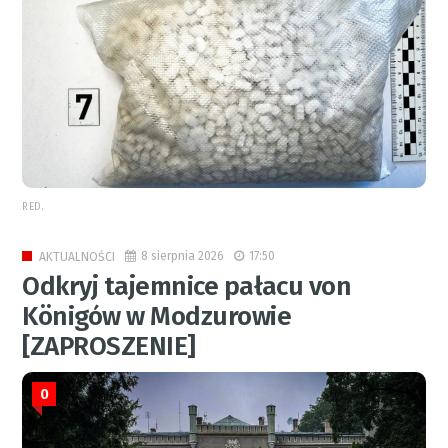
RED.
8 sierpnia 2026
17:50
AKTUALNOŚCI
Odkryj tajemnice pałacu von
Königów w Modzurowie
[ZAPROSZENIE]
0