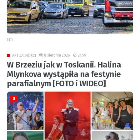
RED.
8 sierpnia 2026
21:59
AKTUALNOŚCI
W Brzeziu jak w Toskanii. Halina
Mlynkova wystąpiła na festynie
parafialnym [FOTO i WIDEO]
0