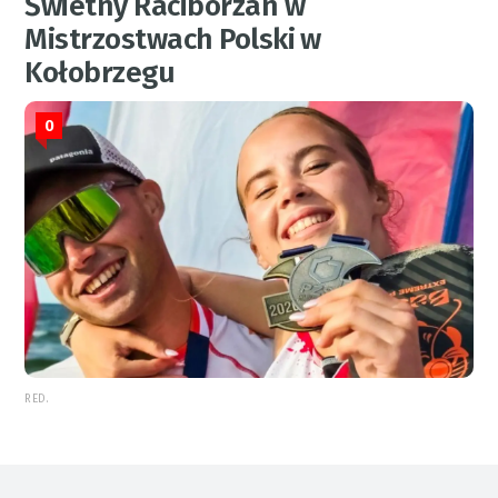
Świetny Raciborzan w
Mistrzostwach Polski w
Kołobrzegu
0
RED.