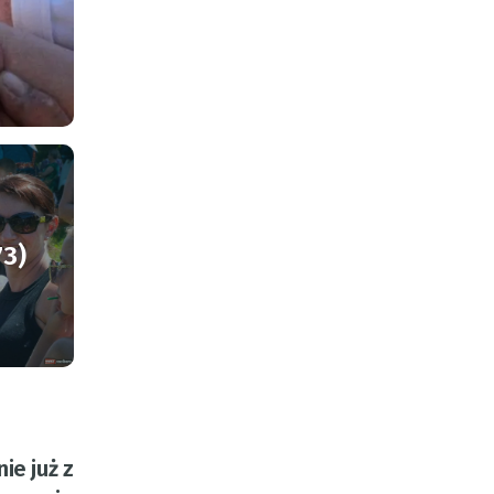
73)
ie już z