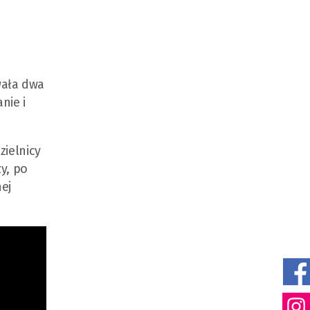
wała dwa
nie i
zielnicy
y, po
ej