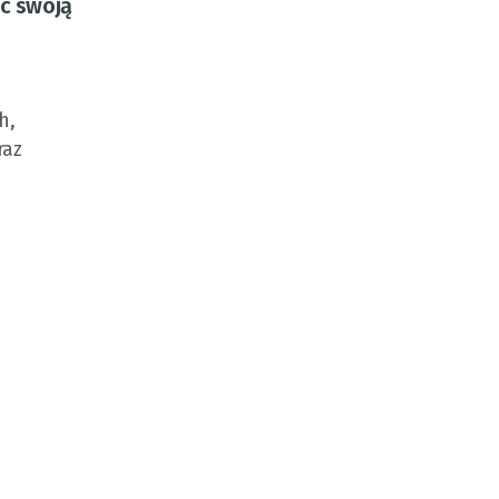
c swoją
h,
raz