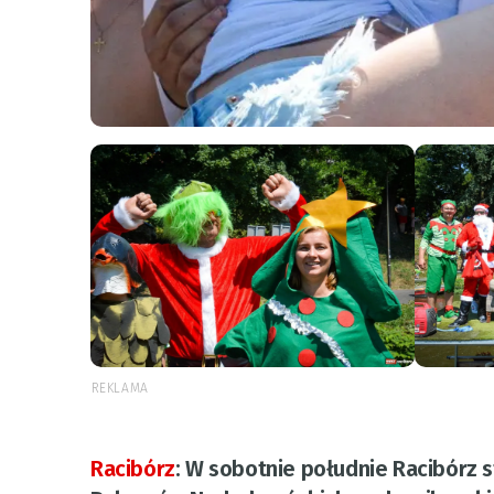
REKLAMA
Racibórz
:
W sobotnie południe Racibórz st