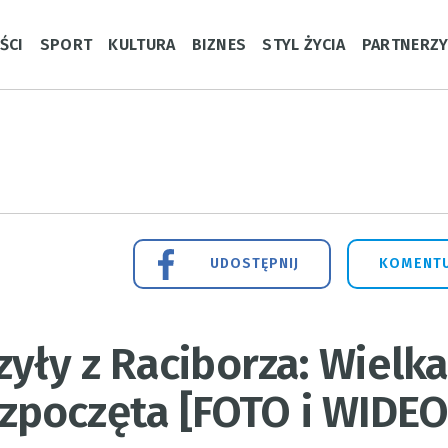
ŚCI
SPORT
KULTURA
BIZNES
STYL ŻYCIA
PARTNERZ
UDOSTĘPNIJ
KOMENTU
zyły z Raciborza: Wielk
poczęta [FOTO i WIDEO