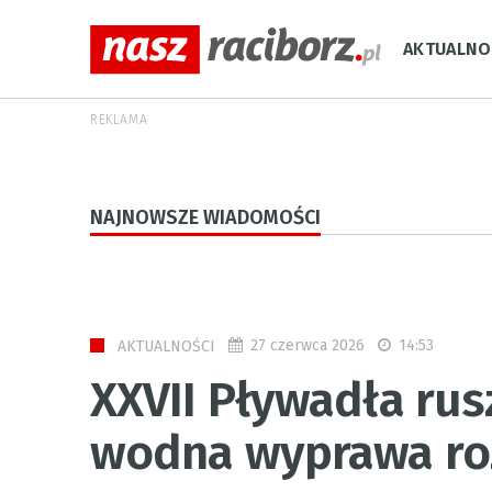
AKTUALNO
REKLAMA
NAJNOWSZE WIADOMOŚCI
27 czerwca 2026
14:53
AKTUALNOŚCI
XXVII Pływadła rus
wodna wyprawa roz