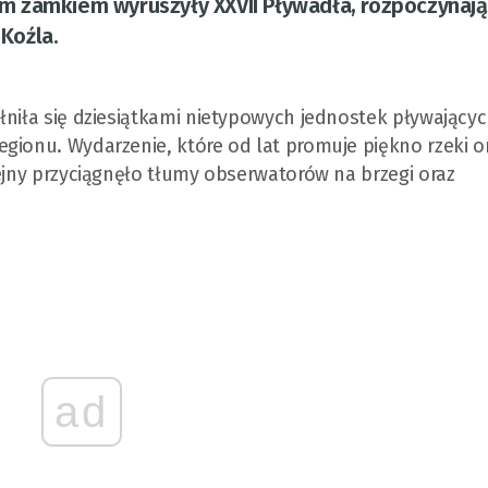
m zamkiem wyruszyły XXVII Pływadła, rozpoczynają
Koźla.
łniła się dziesiątkami nietypowych jednostek pływającyc
gionu. Wydarzenie, które od lat promuje piękno rzeki o
lejny przyciągnęło tłumy obserwatorów na brzegi oraz
ad