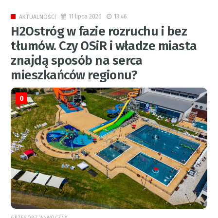
11 lipca 2026
13:46
AKTUALNOŚCI
H2Ostróg w fazie rozruchu i bez
tłumów. Czy OSiR i władze miasta
znajdą sposób na serca
mieszkańców regionu?
0
GRZEGORZ WAWOCZNY