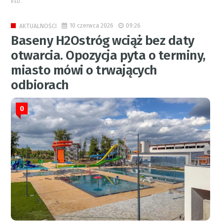
RED.
10 czerwca 2026
09:26
AKTUALNOŚCI
Baseny H2Ostróg wciąż bez daty
otwarcia. Opozycja pyta o terminy,
miasto mówi o trwających
odbiorach
0