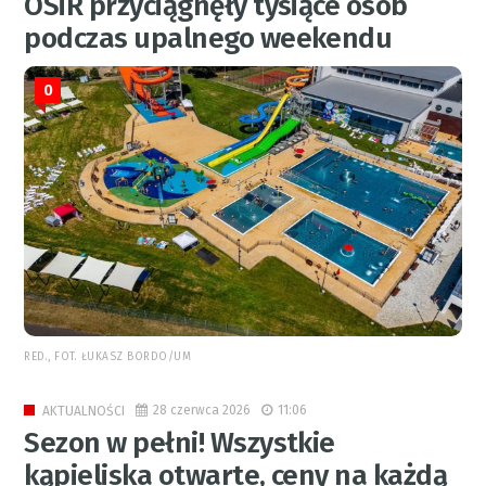
OSiR przyciągnęły tysiące osób
podczas upalnego weekendu
0
RED., FOT. ŁUKASZ BORDO/UM
28 czerwca 2026
11:06
AKTUALNOŚCI
Sezon w pełni! Wszystkie
kąpieliska otwarte, ceny na każdą