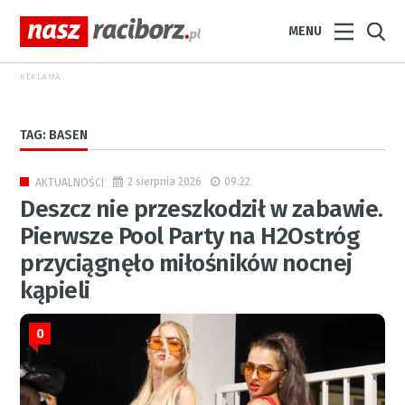
MENU
REKLAMA
TAG: BASEN
2 sierpnia 2026
09:22
AKTUALNOŚCI
Deszcz nie przeszkodził w zabawie.
Pierwsze Pool Party na H2Ostróg
przyciągnęło miłośników nocnej
kąpieli
0