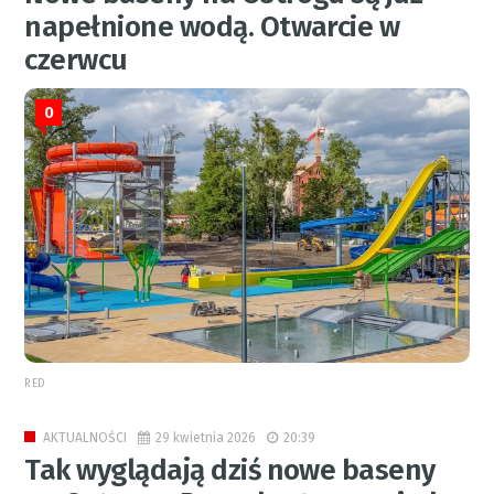
napełnione wodą. Otwarcie w
czerwcu
0
RED
29 kwietnia 2026
20:39
AKTUALNOŚCI
Tak wyglądają dziś nowe baseny