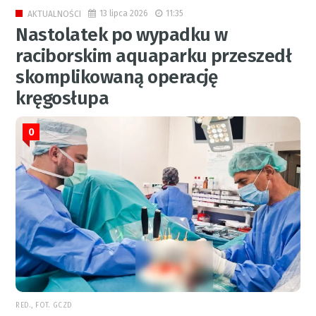
13 lipca 2026
11:35
AKTUALNOŚCI
Nastolatek po wypadku w
raciborskim aquaparku przeszedł
skomplikowaną operację
kręgosłupa
0
RED., FOT. GCZD