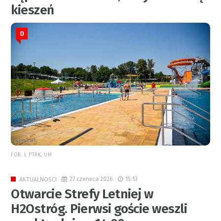
kieszeń
0
FOR. J. PTAK, UM
27 czerwca 2026
15:13
AKTUALNOŚCI
Otwarcie Strefy Letniej w
H2Ostróg. Pierwsi goście weszli