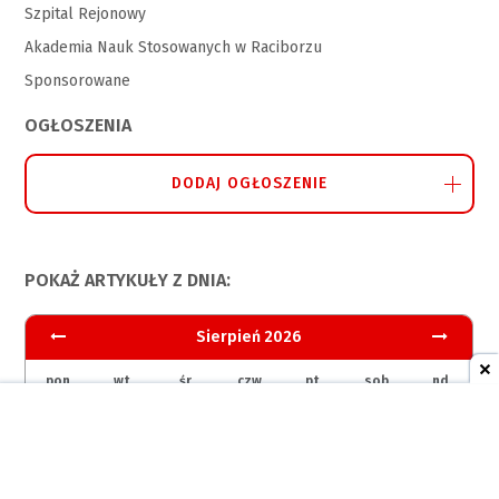
Szpital Rejonowy
Akademia Nauk Stosowanych w Raciborzu
Sponsorowane
OGŁOSZENIA
DODAJ OGŁOSZENIE
POKAŻ ARTYKUŁY Z DNIA:
Sierpień 2026
pon
wt
śr
czw
pt
sob
nd
1
2
3
4
5
6
7
8
9