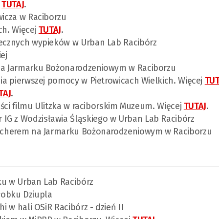
j
TUTAJ
.
wicza w Raciborzu
ch. Więcej
TUTAJ
.
ątecznych wypieków w Urban Lab Racibórz
ej
j na Jarmarku Bożonarodzeniowym w Raciborzu
nia pierwszej pomocy w Pietrowicach Wielkich. Więcej
TUT
TAJ
.
zęści filmu Ulitzka w raciborskim Muzeum. Więcej
TUTAJ
.
IG z Wodzisławia Śląskiego w Urban Lab Racibórz
Malcherem na Jarmarku Bożonarodzeniowym w Raciborzu
ku w Urban Lab Racibórz
żłobku Dziupla
i w hali OSiR Racibórz - dzień II