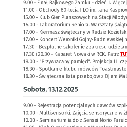
9.00 - Finał Bajkowego Zamku - dzień I. Więce
11.00 - Obchody 80-lecia I LO im. Jana Kaspro
15.00 - Klub Gier Planszowych na Stacji Młody
16.00 - Laboratorium Seniora. Warsztaty świ
17.00 - Kiermasz świąteczny w Rudzie Kozielski
17.00 - Koncert Weroniki Gojny-Budniewskie
17.30 - Bezpłatne szkolenie z zakresu udziela
17.30 i 20.30 - Kabaret Nowaki w RCK. Patrz
TU
18.00 - "Przywracany pamięci". Projekcja III c
18.30 - Spotkanie klubu mówców Toastmaster 
18.30 - Świąteczna lista przebojów z DJ'em 
Sobota, 13.12.2025
9.00 - Rejestracja potencjalnych dawców szpi
10.00 - Multisensorki. Zajęcia sensoryczne w 
10.00 - Seminarium iaido z Sensei Norio Furuich