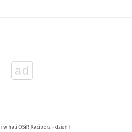
ad
 w hali OSiR Racibórz - dzień I