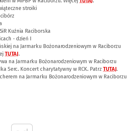
nkiem w MiPBP w Raciborzu. Więcej
TUTAJ
.
iąteczne stroiki
cibórz
a
SiR Kuźnia Raciborska
ach - dzień I
kińskiej na Jarmarku Bożonarodzeniowym w Raciborzu
cej
TUTAJ
.
tywa na Jarmarku Bożonarodzeniowym w Raciborzu
zdka Serc. Koncert charytatywny w RCK. Patrz
TUTAJ
.
Malcherem na Jarmarku Bożonarodzeniowym w Raciborzu