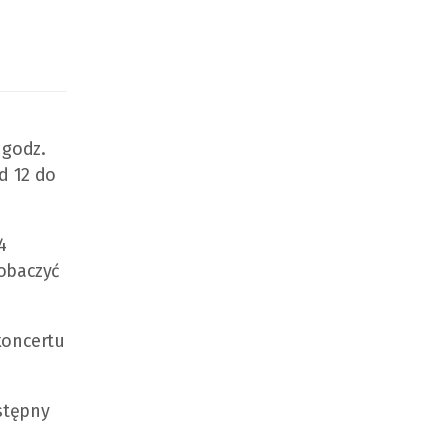
 godz.
d 12 do
4
zobaczyć
 koncertu
stępny