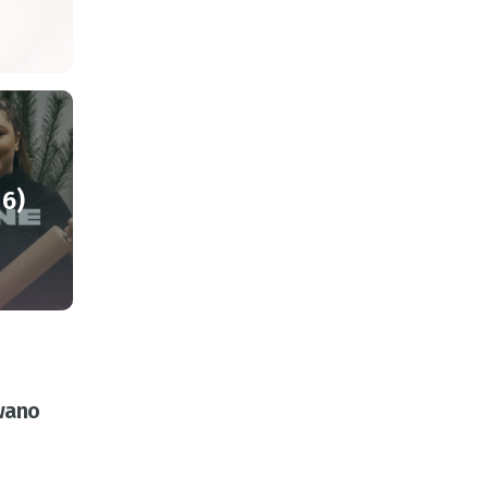
16)
wano