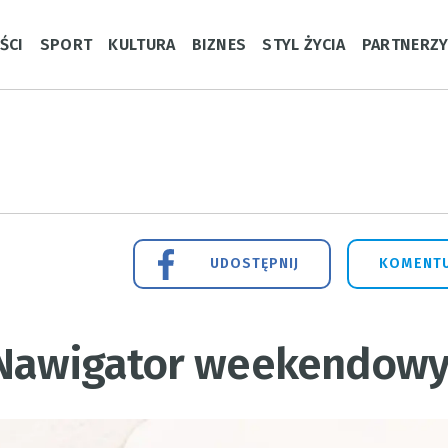
ŚCI
SPORT
KULTURA
BIZNES
STYL ŻYCIA
PARTNERZ
UDOSTĘPNIJ
KOMENTU
 Nawigator weekendow