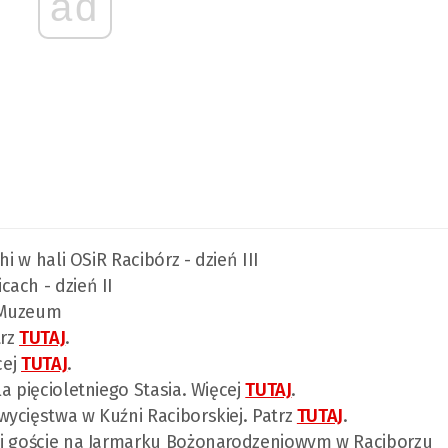
ad
i w hali OSiR Racibórz - dzień III
ach - dzień II
m Muzeum
trz
TUTAJ
.
cej
TUTAJ
.
a pięcioletniego Stasia. Więcej
TUTAJ
.
ycięstwa w Kuźni Raciborskiej. Patrz
TUTAJ
.
 i goście na Jarmarku Bożonarodzeniowym w Raciborzu