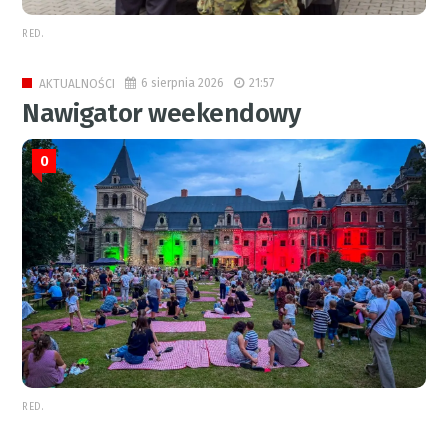
RED.
6 sierpnia 2026
21:57
AKTUALNOŚCI
Nawigator weekendowy
0
RED.