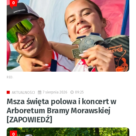
0
RED.
7 sierpnia 2026
09:25
AKTUALNOŚCI
Msza święta polowa i koncert w
Arboretum Bramy Morawskiej
[ZAPOWIEDŹ]
0