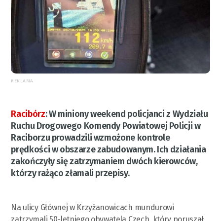
REKLAMA
Racibórz
:
W miniony weekend policjanci z Wydziału
Ruchu Drogowego Komendy Powiatowej Policji w
Raciborzu prowadzili wzmożone kontrole
prędkości w obszarze zabudowanym. Ich działania
zakończyły się zatrzymaniem dwóch kierowców,
którzy rażąco złamali przepisy.
Na ulicy Głównej w Krzyżanowicach mundurowi
zatrzymali 50-letniego obywatela Czech, który poruszał