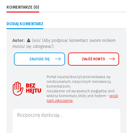
KOMENTARZE (0)
DODAJ KOMENTARZ
Autor:
Gość (Aby podpisać komentarz swoim nickiem
musisz się zalogować)
ZALOGUJ SIĘ
ZAŁÓŻ KONTO
Portal naszraciborz.pl przeciwstawia się
niestosownym, nasyconym nienawiścią
komentarzom,
niezależnie od wyrażanych poglądów. Jeśli
widzisz komentarz, który jest hejtem –
wyślij
nam zgłoszenie
.