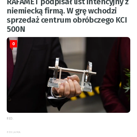
RAFAMET podpisał list intencyjny z
niemiecką firmą. W grę wchodzi
sprzedaż centrum obróbczego KCI
500N
0
RED.
REKLAMA