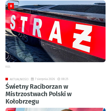
0
RED.
7 sierpnia 2026
08:25
AKTUALNOŚCI
Świetny Raciborzan w
Mistrzostwach Polski w
Kołobrzegu