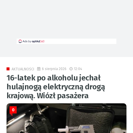
6 sierpnia 2026
12:04
AKTUALNOŚCI
16-latek po alkoholu jechał
hulajnogą elektryczną drogą
krajową. Wiózł pasażera
0