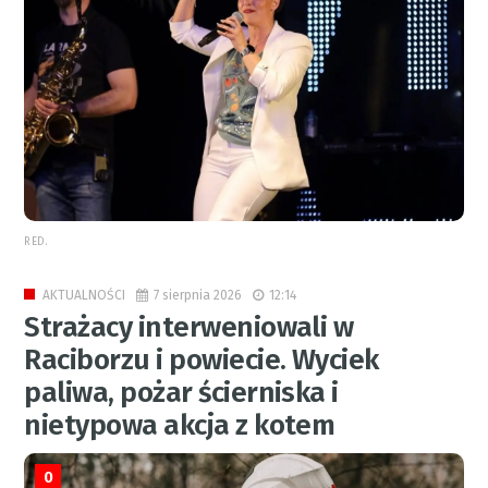
RED.
7 sierpnia 2026
12:14
AKTUALNOŚCI
Strażacy interweniowali w
Raciborzu i powiecie. Wyciek
paliwa, pożar ścierniska i
nietypowa akcja z kotem
0