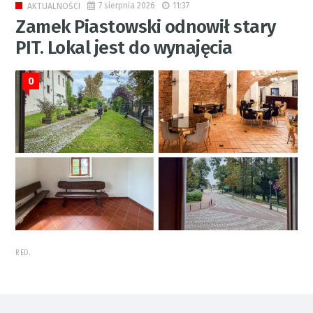
7 sierpnia 2026
11:37
AKTUALNOŚCI
Zamek Piastowski odnowił stary
PIT. Lokal jest do wynajęcia
0
RED.