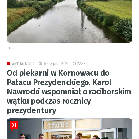
RED.
6 sierpnia 2026
22:43
AKTUALNOŚCI
Od piekarni w Kornowacu do
Pałacu Prezydenckiego. Karol
Nawrocki wspomniał o raciborskim
wątku podczas rocznicy
prezydentury
31