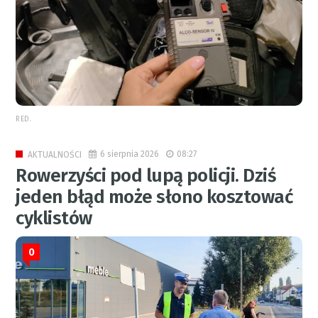
RED.
6 sierpnia 2026
08:27
AKTUALNOŚCI
Rowerzyści pod lupą policji. Dziś
jeden błąd może słono kosztować
cyklistów
0