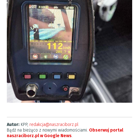
Autor:
KPP,
redakcja@naszraciborz.pl
Bądź na bieżąco z nowymi wiadomościami.
Obserwuj portal
naszraciborz.pl w Google News
.