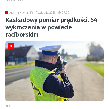
KPP RACIBÓRZ
17 kwietnia 2026
09:09
AKTUALNOŚCI
Kaskadowy pomiar prędkości. 64
wykroczenia w powiecie
raciborskim
0
RED.