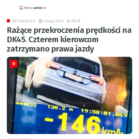
4 maja 2026
08:18
AKTUALNOŚCI
Rażące przekroczenia prędkości na
DK45. Czterem kierowcom
zatrzymano prawa jazdy
0