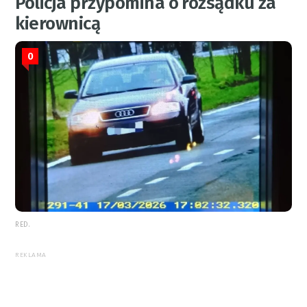
Policja przypomina o rozsądku za
kierownicą
0
RED.
REKLAMA