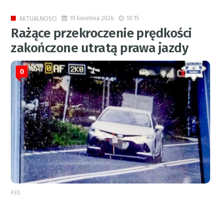
10 kwietnia 2026
10:15
AKTUALNOŚCI
Rażące przekroczenie prędkości
zakończone utratą prawa jazdy
0
RED.