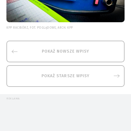
KPP RACIBÓRZ, FOT. POGLĄDOWE, ARCH. KPP
POKAŻ NOWSZE WPISY
POKAŻ STARSZE WPISY
REKLAMA