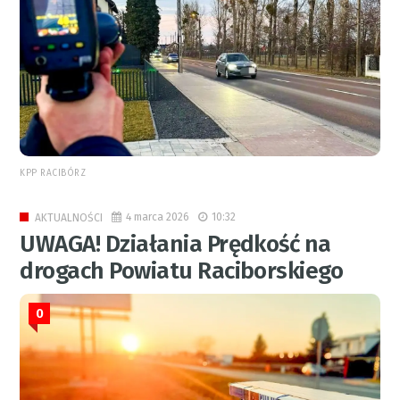
KPP RACIBÓRZ
4 marca 2026
10:32
AKTUALNOŚCI
UWAGA! Działania Prędkość na
drogach Powiatu Raciborskiego
0