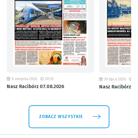
6 sierpnia 2026
20:53
30 lipca 2026
18
Nasz Racibórz 07.08.2026
Nasz Racibórz 31
ZOBACZ WSZYSTKIE