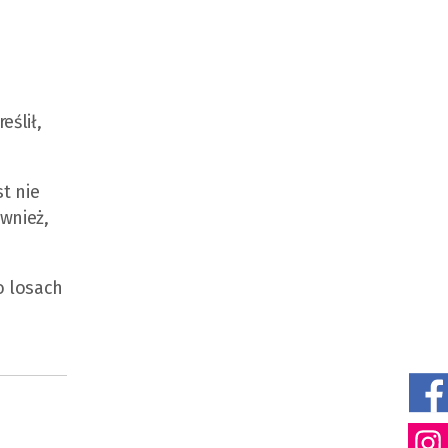
eślił,
t nie
wnież,
o losach