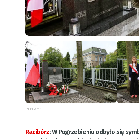
REKLAMA
Racibórz
:
W Pogrzebieniu odbyło się sym