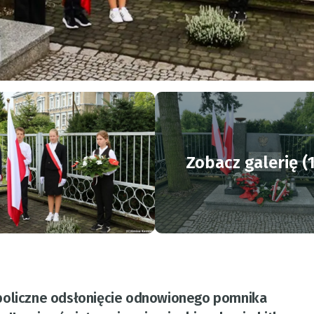
Zobacz galerię (
boliczne odsłonięcie odnowionego pomnika