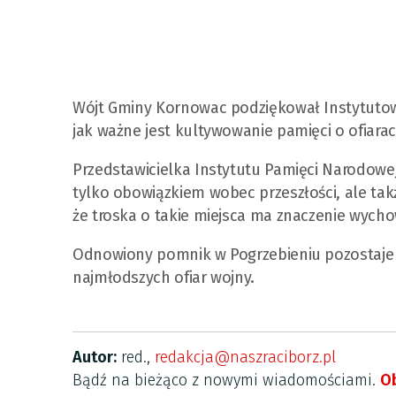
Wójt Gminy Kornowac podziękował Instytutowi 
jak ważne jest kultywowanie pamięci o ofiarach
Przedstawicielka Instytutu Pamięci Narodowej 
tylko obowiązkiem wobec przeszłości, ale t
że troska o takie miejsca ma znaczenie wych
Odnowiony pomnik w Pogrzebieniu pozostaje 
najmłodszych ofiar wojny.
Autor:
red.,
redakcja@naszraciborz.pl
Bądź na bieżąco z nowymi wiadomościami.
Ob