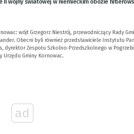
e II wojny światowej w niemieckim obozie hitlerow
nowac: wójt Grzegorz Niestrój, przewodniczący Rady Gm
nder. Obecni byli również przedstawiciele Instytutu Pa
is, dyrektor Zespołu Szkolno-Przedszkolnego w Pogrzeb
cy Urzędu Gminy Kornowac.
ad