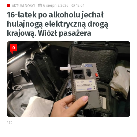
6 sierpnia 2026
12:04
AKTUALNOŚCI
16-latek po alkoholu jechał
hulajnogą elektryczną drogą
krajową. Wiózł pasażera
0
RED.