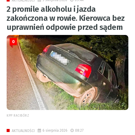
5 sierpnia 2026
09:44
AKTUALNOŚCI
2 promile alkoholu i jazda
zakończona w rowie. Kierowca bez
uprawnień odpowie przed sądem
0
KPP RACIBÓRZ
6 sierpnia 2026
08:27
AKTUALNOŚCI