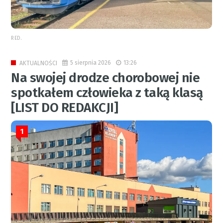
RED.
5 sierpnia 2026
13:26
AKTUALNOŚCI
Na swojej drodze chorobowej nie
spotkałem człowieka z taką klasą
[LIST DO REDAKCJI]
1