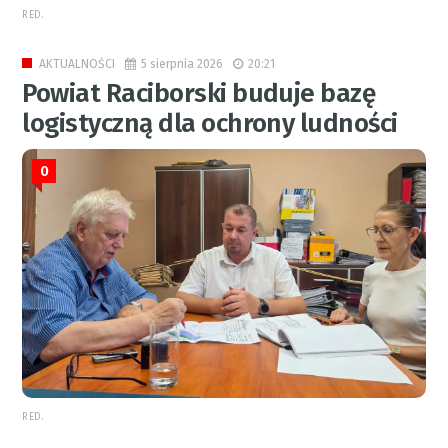
RED.
5 sierpnia 2026
20:21
AKTUALNOŚCI
Powiat Raciborski buduje bazę
logistyczną dla ochrony ludności
0
RED.