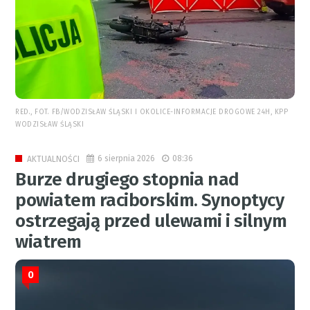
RED., FOT. FB/WODZISŁAW ŚLĄSKI I OKOLICE-INFORMACJE DROGOWE 24H, KPP
WODZISŁAW ŚLĄSKI
6 sierpnia 2026
08:36
AKTUALNOŚCI
Burze drugiego stopnia nad
powiatem raciborskim. Synoptycy
ostrzegają przed ulewami i silnym
wiatrem
0