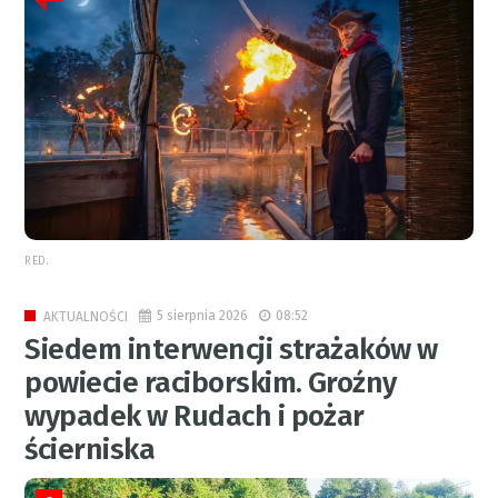
RED.
5 sierpnia 2026
08:52
AKTUALNOŚCI
Siedem interwencji strażaków w
powiecie raciborskim. Groźny
wypadek w Rudach i pożar
ścierniska