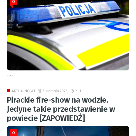
0
KPP
5 sierpnia 2026
21:11
AKTUALNOŚCI
Pirackie fire-show na wodzie.
Jedyne takie przedstawienie w
powiecie [ZAPOWIEDŹ]
0