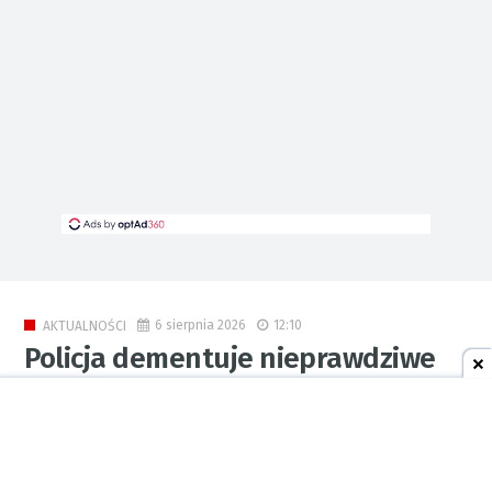
6 sierpnia 2026
12:10
AKTUALNOŚCI
Policja dementuje nieprawdziwe
informacje dotyczące działań na
stacji kolejowej w Chałupkach.
Apel o rozsądek w sieci