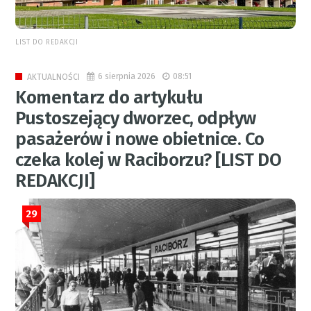
LIST DO REDAKCJI
6 sierpnia 2026
08:51
AKTUALNOŚCI
Komentarz do artykułu
Pustoszejący dworzec, odpływ
pasażerów i nowe obietnice. Co
czeka kolej w Raciborzu? [LIST DO
REDAKCJI]
29