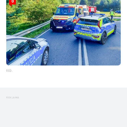
0
RED.
REKLAMA