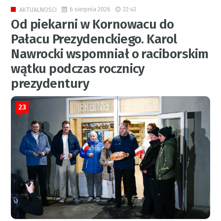
6 sierpnia 2026
22:43
AKTUALNOŚCI
Od piekarni w Kornowacu do
Pałacu Prezydenckiego. Karol
Nawrocki wspomniał o raciborskim
wątku podczas rocznicy
prezydentury
23