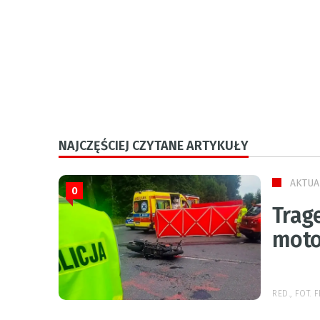
NAJCZĘŚCIEJ CZYTANE ARTYKUŁY
AKTUA
0
Trage
moto
RED., FOT.