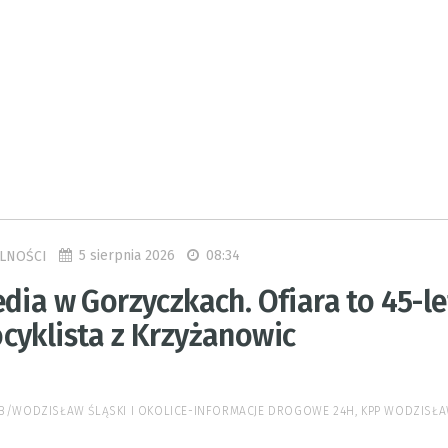
5 sierpnia 2026
08:34
LNOŚCI
dia w Gorzyczkach. Ofiara to 45-le
cyklista z Krzyżanowic
 FB/WODZISŁAW ŚLĄSKI I OKOLICE-INFORMACJE DROGOWE 24H, KPP WODZISŁA