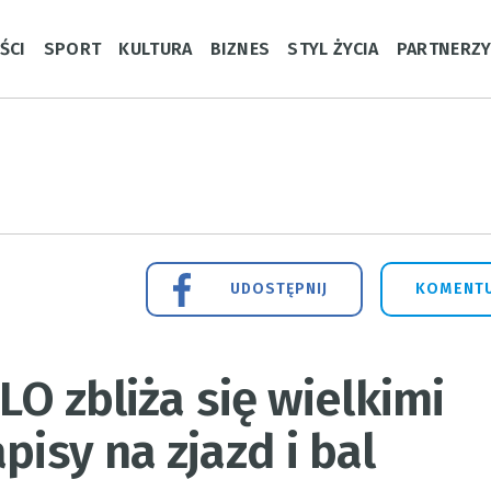
ŚCI
SPORT
KULTURA
BIZNES
STYL ŻYCIA
PARTNERZ
UDOSTĘPNIJ
KOMENTU
ILO zbliża się wielkimi
pisy na zjazd i bal