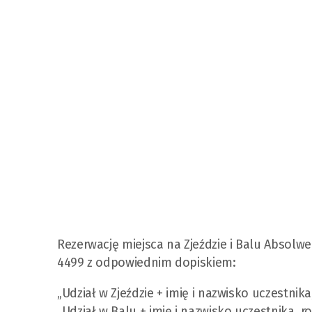
Rezerwację miejsca na Zjeździe i Balu Absolw
4499 z odpowiednim dopiskiem:
„Udział w Zjeździe + imię i nazwisko uczestnik
„Udział w Balu + imię i nazwisko uczestnika, r