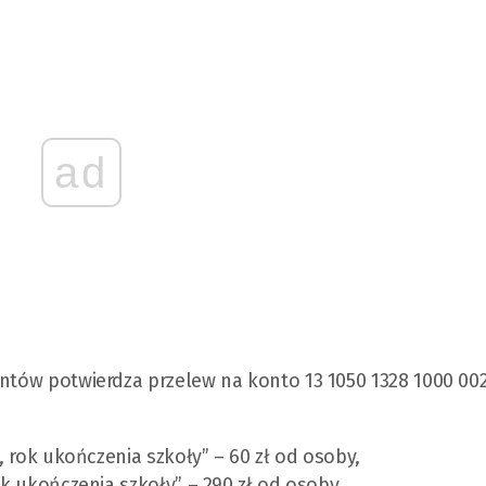
ad
entów potwierdza przelew na konto 13 1050 1328 1000 00
a, rok ukończenia szkoły” – 60 zł od osoby,
ok ukończenia szkoły” – 290 zł od osoby,