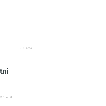
REKLAMA
tni
W ŚLĄSKI