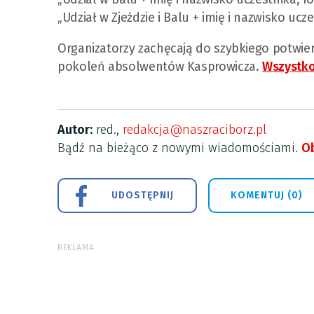
„Udział w Zjeździe i Balu + imię i nazwisko ucz
Organizatorzy zachęcają do szybkiego potwie
pokoleń absolwentów Kasprowicza.
Wszystko
Autor:
red.,
redakcja@naszraciborz.pl
Bądź na bieżąco z nowymi wiadomościami.
Ob
UDOSTĘPNIJ
KOMENTUJ (0)
REKLAMA