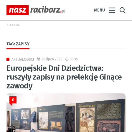
MENU
REKLAMA
TAG: ZAPISY
30 lipca 2026
10:35
AKTUALNOŚCI
Europejskie Dni Dziedzictwa:
ruszyły zapisy na prelekcję Ginące
zawody
0