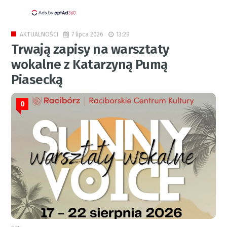
7 lipca 2026
13:29
AKTUALNOŚCI
Trwają zapisy na warsztaty
wokalne z Katarzyną Pumą
Piasecką
0