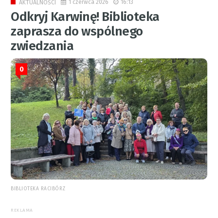
1 czerwca 2026
16:13
AKTUALNOŚCI
Odkryj Karwinę! Biblioteka
zaprasza do wspólnego
zwiedzania
0
BIBLIOTEKA RACIBÓRZ
REKLAMA