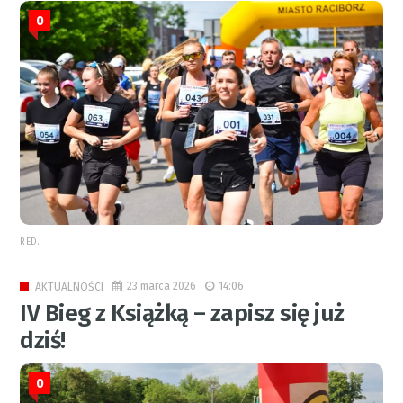
0
RED.
23 marca 2026
14:06
AKTUALNOŚCI
IV Bieg z Książką – zapisz się już
dziś!
0