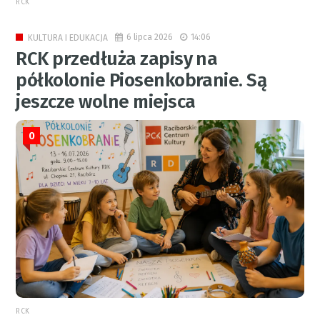
RCK
6 lipca 2026
14:06
KULTURA I EDUKACJA
RCK przedłuża zapisy na
półkolonie Piosenkobranie. Są
jeszcze wolne miejsca
0
RCK