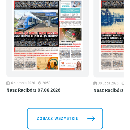
6 sierpnia 2026
20:53
30 lipca 2026
18
Nasz Racibórz 07.08.2026
Nasz Racibórz 31
ZOBACZ WSZYSTKIE