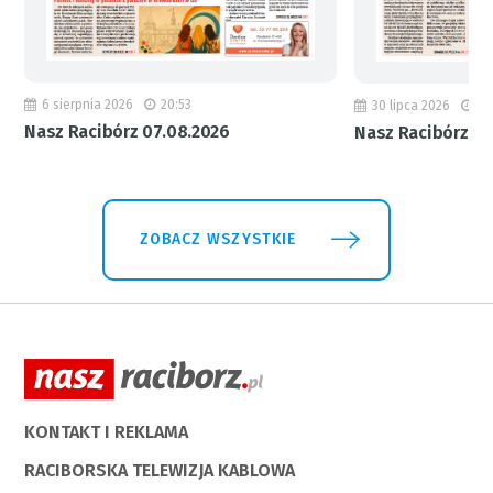
6 sierpnia 2026
20:53
30 lipca 2026
18
Nasz Racibórz 07.08.2026
Nasz Racibórz 31
ZOBACZ WSZYSTKIE
KONTAKT I REKLAMA
RACIBORSKA TELEWIZJA KABLOWA