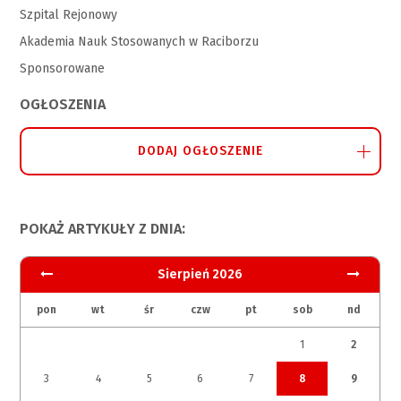
Szpital Rejonowy
Akademia Nauk Stosowanych w Raciborzu
Sponsorowane
OGŁOSZENIA
DODAJ OGŁOSZENIE
POKAŻ ARTYKUŁY Z DNIA:
Sierpień 2026
pon
wt
śr
czw
pt
sob
nd
1
2
3
4
5
6
7
8
9