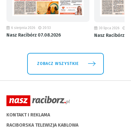
6 sierpnia 2026
20:53
30 lipca 2026
18
Nasz Racibórz 07.08.2026
Nasz Racibórz 31
ZOBACZ WSZYSTKIE
KONTAKT I REKLAMA
RACIBORSKA TELEWIZJA KABLOWA