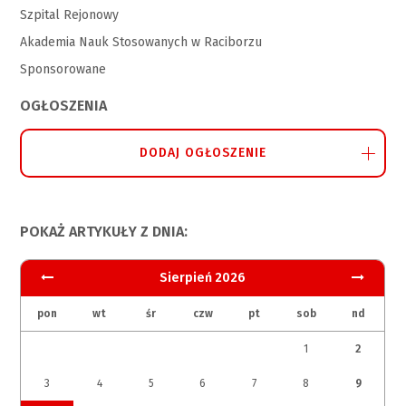
Szpital Rejonowy
Akademia Nauk Stosowanych w Raciborzu
Sponsorowane
OGŁOSZENIA
DODAJ OGŁOSZENIE
POKAŻ ARTYKUŁY Z DNIA:
Sierpień 2026
pon
wt
śr
czw
pt
sob
nd
1
2
3
4
5
6
7
8
9