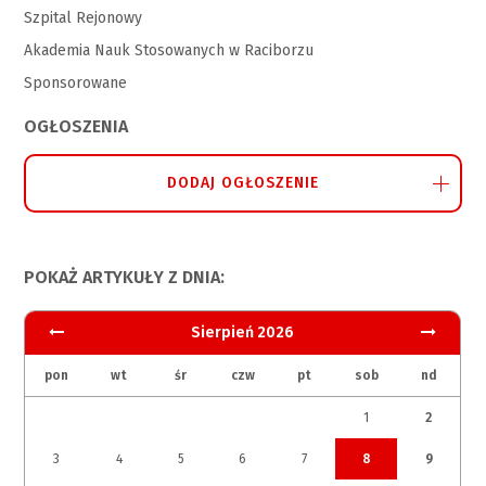
Szpital Rejonowy
Akademia Nauk Stosowanych w Raciborzu
Sponsorowane
OGŁOSZENIA
DODAJ OGŁOSZENIE
POKAŻ ARTYKUŁY Z DNIA:
Sierpień 2026
pon
wt
śr
czw
pt
sob
nd
1
2
3
4
5
6
7
8
9